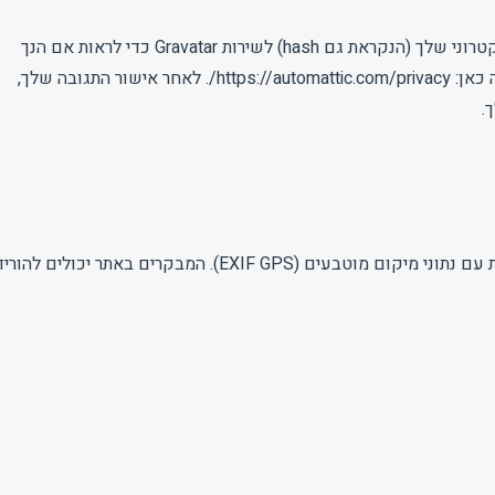
יתכן ונעביר מחרוזת אנונימית שנוצרה מכתובת הדואר האלקטרוני שלך (הנקראת גם hash) לשירות Gravatar כדי לראות אם הנך
חבר/ה בשירות. מדיניות הפרטיות של שירות Gravatar זמינה כאן: https://automattic.com/privacy/. לאחר אישור התגובה שלך,
.
בהעלאה של תמונות לאתר, מומלץ להימנע מהעלאת תמונות עם נתוני מיקום מוטבעים (EXIF GPS). המבקרים באתר יכולים להור