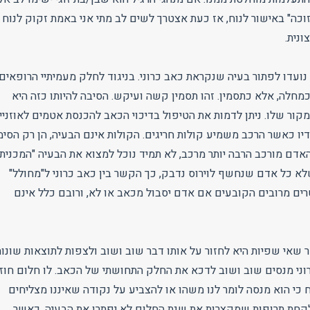
"זוכה" באישור לנוח, אז כעת אצטרך לשים לב מתי אני באמת זקוק לנוח
ונית.
ועדו לפתור בעיה שנקראת כאב כרוני. בניגוד לחלק מעמיתיי הרופאים
 כמחלה, אלא כתסמין. זהו תסמין קשה ועיקש. הסיבה להיותו כזה היא
קור שלו. ניתן לדמות את הטיפול בדיכוי הכאב להכנסת אטמים לאוזניי
דיו כאשר הרכב משמיע קולות חריגים. הקולות אינם הבעיה, הן רק הסימ
האדם מורכב הרבה יותר מרכב, לא תמיד נוכל למצוא את הבעיה "המכנית"
לא כל אדם שנחשף לוירוס נדבק, כך הקשר בין כאב כרוני ל"מחולל"
טרים מרובים הקובעים אם אדם יסבול מכאב או לא, ורובם כלל אינם
 שאי שפיות היא לחזור על אותו דבר שוב ושוב ולצפות לתוצאות שונות
ני מנסים שוב ושוב לדכא את החלק התחושתי של הכאב. לו חלום חוז
ח כי הוא מנסה לומר לנו משהו או להצביע על נקודה שאיננו מצליחים
 לקחת תרופות שמקצרות את שנת החלום לא יפתרו את הבעיה. כאשר