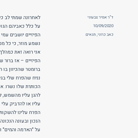
מחבר
לאחרונה שמתי לב כי
ד"ר אמיר צבעוני
פורסם
על כלל כאביהם הגופ
10/09/2020
בתאריך
תגיות
הפיזיים יושבים עמי
כאב כרוני
,
תנאים
נשמע מוזר, כי כל מ
אני רואה זאת כמהלך 
הפיזיים – אז ברור 
ברומטר שהכיוון בו ה
נניח שהפרח שלי בגינ
הכותרת שלו נשרו. א
להגן עליו מהשמש, לה
עליו או להדביק עלי 
הפרח עלינו להשקותו
הנכון ובעונה הנכונה
על "האדמה והמים" ופ