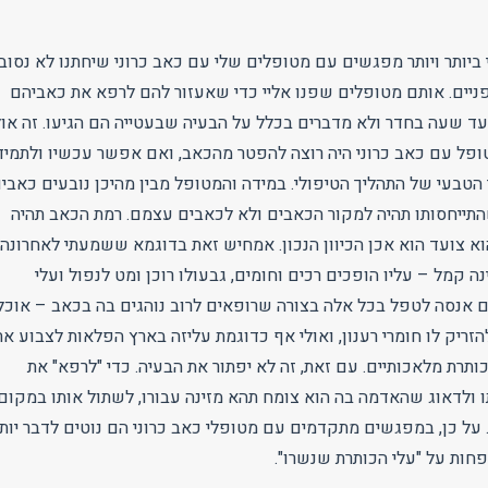
 ביותר ויותר מפגשים עם מטופלים שלי עם כאב כרוני שיחתנו לא נסוב
ניים. אותם מטופלים שפנו אליי כדי שאעזור להם לרפא את כאביהם
 עד שעה בחדר ולא מדברים בכלל על הבעיה שבעטייה הם הגיעו. זה אול
טופל עם כאב כרוני היה רוצה להפטר מהכאב, ואם אפשר עכשיו ולתמיד
הטבעי של התהליך הטיפולי. במידה והמטופל מבין מהיכן נובעים כאביו
שהתייחסותו תהיה למקור הכאבים ולא לכאבים עצמם. רמת הכאב תהיה
וא צועד הוא אכן הכיוון הנכון. אמחיש זאת בדוגמא ששמעתי לאחרונה:
ה קמל – עליו הופכים רכים וחומים, גבעולו רוכן ומט לנפול ועלי
ם אנסה לטפל בכל אלה בצורה שרופאים לרוב נוהגים בה בכאב – אוכל
זריק לו חומרי רענון, ואולי אף כדוגמת עליזה בארץ הפלאות לצבוע את
כותרת מלאכותיים. עם זאת, זה לא יפתור את הבעיה. כדי "לרפא" את
 ולדאוג שהאדמה בה הוא צומח תהא מזינה עבורו, לשתול אותו במקום
. על כן, במפגשים מתקדמים עם מטופלי כאב כרוני הם נוטים לדבר יות
חות על "עלי הכותרת שנשרו".