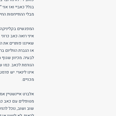
בגלל כאביי ואז אני 
מבלי ההתייחסות החיצ
המפגשים בקליניקה נ
איני רואה כאב כרוני
שאיננו פותרים את המ
או הגברת הווליום בר
לבעיה. מכיוון שגוף 
הגורמת לכאב. כמו ש
אינו לינארי. יש פרמ
מכניים.
אלברט איינשטיין אמר
מטופלים עם כאב כרו
שוב ושוב, נוכל להני
לראות. לא לישון או