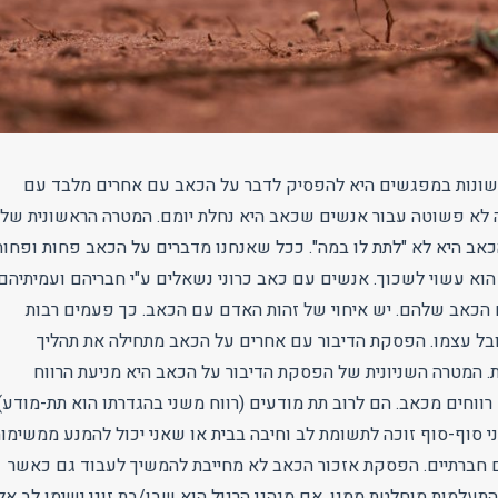
שונות במפגשים היא להפסיק לדבר על הכאב עם אחרים מלבד עם
 לא פשוטה עבור אנשים שכאב היא נחלת יומם. המטרה הראשונית של
אב היא לא "לתת לו במה". ככל שאנחנו מדברים על הכאב פחות ופחות
הוא עשוי לשכוך. אנשים עם כאב כרוני נשאלים ע"י חבריהם ועמיתיהם
הכאב שלהם. יש איחוי של זהות האדם עם הכאב. כך פעמים רבות
ל עצמו. הפסקת הדיבור עם אחרים על הכאב מתחילה את תהליך
 המטרה השניונית של הפסקת הדיבור על הכאב היא מניעת הרווח
ם רווחים מכאב. הם לרוב תת מודעים (רווח משני בהגדרתו הוא תת-מודע).
י סוף-סוף זוכה לתשומת לב וחיבה בבית או שאני יכול להמנע ממשימו
ם חברתיים. הפסקת אזכור הכאב לא מחייבת להמשיך לעבוד גם כאשר
התעלמות מוחלטת ממנו. אם מנהגי הרגיל הוא שבן/בת זוגי ישימו לב אלי