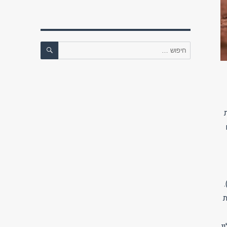
חיפוש
חפש:
ת
י