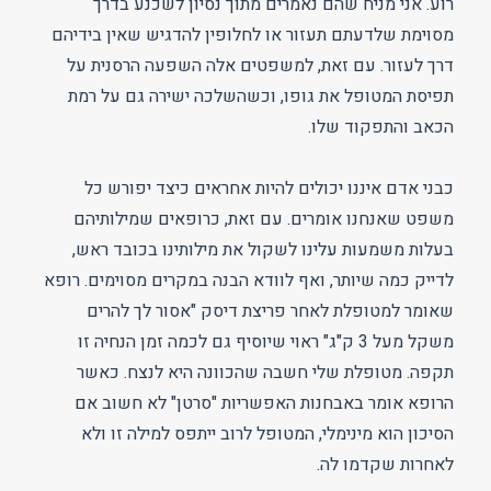
רוע. אני מניח שהם נאמרים מתוך נסיון לשכנע בדרך
מסוימת שלדעתם תעזור או לחלופין להדגיש שאין בידיהם
דרך לעזור. עם זאת, למשפטים אלה השפעה הרסנית על
תפיסת המטופל את גופו, וכשהשלכה ישירה גם על רמת
הכאב והתפקוד שלו.
כבני אדם איננו יכולים להיות אחראים כיצד יפורש כל
משפט שאנחנו אומרים. עם זאת, כרופאים שמילותיהם
בעלות משמעות עלינו לשקול את מילותינו בכובד ראש,
לדייק כמה שיותר, ואף לוודא הבנה במקרים מסוימים. רופא
שאומר למטופלת לאחר פריצת דיסק "אסור לך להרים
משקל מעל 3 ק"ג" ראוי שיוסיף גם לכמה זמן הנחיה זו
תקפה. מטופלת שלי חשבה שהכוונה היא לנצח. כאשר
הרופא אומר באבחנות האפשריות "סרטן" לא חשוב אם
הסיכון הוא מינימלי, המטופל לרוב ייתפס למילה זו ולא
לאחרות שקדמו לה.