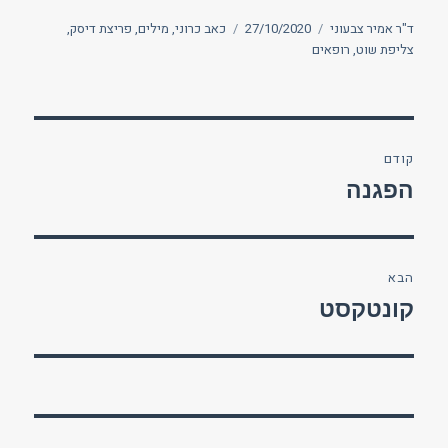
מחבר
פורסם
תגיות
ד"ר אמיר צבעוני
27/10/2020
כאב כרוני
,
מילים
,
פריצת דיסק
,
בתאריך
צליפת שוט
,
רופאים
ניווט
קודם
הפוסט
הפגנה
הקודם:
הבא
הפוסט
קונטקסט
הבא: