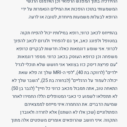
ההיררכיה בתוך המפגש הרפואי וכן האלמנט הרגשי
המשמעותי בתוכו הופכות את המילים הנאמרות על ידי
הרופא לבעלות משמעות מיוחדת, לטובה או לרעה.
בהתייחס לכאב כרוני, רופא במילותיו יכול להפיח תקוה
במטופל ולפוגג כאב, אך גם להפחיד ולגרום לכאב להפוך
לכרוני. אני שומע דוגמאות כאלה חדשות לבקרים כרופא
משפחה וכן כרופא העוסק בכאב כרוני. מספר דוגמאות:
"עם פריצת דיסק כזו בצוואר אני חושש שלא תוכלי לגדל
ילדים" (לרווקה בת 40), "לפי ה-MRI שלך זה פלא שאת
יכולה לעמוד על הרגליים" (לבחורה בת 25), "השבר שלך לא
התאחה טוב, אתה תסבול מכאב כרוני כל חייך" (לגבר בן 50).
לא תתפלאו לשמוע כי כאבי המטופלים הללו החמירו לאחר
שמיעת הדברים. את ההחמרה איני מייחס לממצאיהם
הפתולוגיים (שכן אלו לא השתנו) אלא לחרדה ולאובדן
התקווה. איני חושב שהרופאים אומרים משפטים אלה מתוך