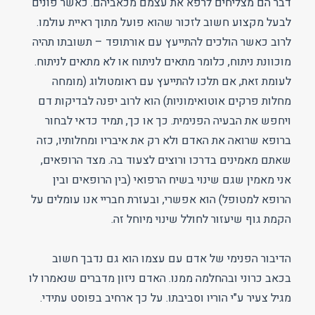
דבר הם מצליחים לרפא את עצמם מכאביהם. כאשר פונים
לבעל מקצוע חשוב לזכור שהוא פועל מתוך ראיית עולמו.
לרוב כאשר הולכים להתייעץ עם אורתופד – תשובתו תהיה
מוכוונת ניתוח, כלומר מתאים לניתוח או לא מתאים לניתוח.
לעומת זאת, אם תלכו להתייעץ עם ראומטולוג (מומחה
מחלות פרקים אוטואימוניות) הוא לרוב יפנה לבדיקות דם
ויחפש את הבעיה הפנימית. כך או כך, תמיד כדאי לבחור
ברופא שרואה את האדם ולא רק את איבריו ומחלותיו, כזה
שאתם מאמינים בדרכו ורוצים לצעוד בה. מצד הרופאים,
אני מאמין שגם שינוי בשיח הרפואי (בין הרופאים ובין
הרופא למטופל) הוא אפשרי, ובעזרת חבריי אנו עומלים על
הקמת גוף שיעזור לחולל שינוי מיוחל זה.
הדיבור הפנימי של אדם עם עצמו הוא גם נדבך חשוב
בכאב כרוני ובהחלמה ממנו. האדם ניזון מדברים שנאמרו לו
מגיל צעיר ע"י הוריו וסביבתו. על כך ארחיב בפוסט עתידי.