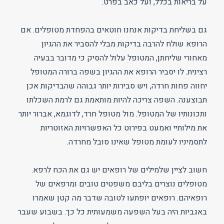
על בריאות בכלל, ועל כאב בפרט.
גם בשליחת בדיקות אנחנו חוטאים בהפחדת מטופלים. אם
הרופא שולח להרבה בדיקות מבלי להסביר את ההגיון
מאחורי שליחתן, המטופל עלול להסיק כי מדובר בבעיה
רצינית. לו יסביר הרופא את ההגיון בשפה ברורה המטופל
יחווה פחות חרדה, ויש סבירות יותר גבוהה שהבדיקות אכן
תבוצענה. השפה צריכה להיות מותאמת גם לרמת השכלתו
ותכונותיו של המטופל. מול מטופל חרד, לדוגמא, אברור יותר
את מילותיי ואמעט בפירוט כל האפשרויות האזוטריות
לתסמיניו לעומת מטופל שאינו סובל מחרדה.
חשוב לציין שלמילים של רופאים יש גם את הכח לרפא.
מטופלים נוצרים בליבם משפטים טובים ומרפאים של
רופאיהם. רופאים יופתעו לטובה שדבר מה קטן שאמרו
באגביות היה בעל השפעה משמעותית כל כך. בשבוע שעבר