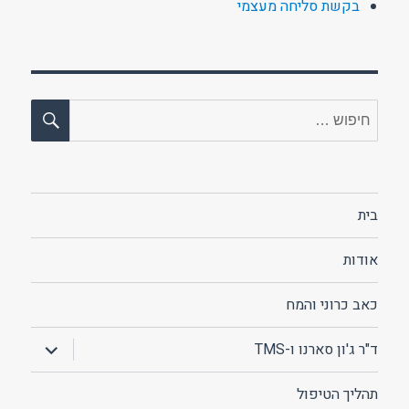
בקשת סליחה מעצמי
חיפו
חפש:
בית
אודות
כאב כרוני והמח
הצג
ד"ר ג'ון סארנו ו-TMS
תפריט
תהליך הטיפול