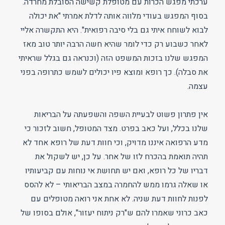
ערכתי מפגש הכרות עם מטופלת קשישה הסובלת מחרדה.
בסוף המפגש בעודי מלווה אותה לדלת אמרתי "את יכולה
לבוא לשוחח איתי גם בלי סיבה רפואית". היא התקשרה אליי
לאחר כשבוע רק כדי לומר שהיא חשה הרבה יותר טוב מאז
המפגש שלנו בזכות המשפט הזה (וכנראה גם בגלל שראיתי
את סבלה). כך רופא ומוצא פיו יכולים לשמש כתרופה בפני
עצמה.
אין פתרון פשוט לבעיית השפה והשפעתה על הבריאות
שלנו בכלל, ועל כאב בפרט. מצד המטופל, חשוב לזכור כי
מדע הרפואה איננו מדויק, וכי חוות דעת של רופא אחד לא
תהיה תואמת בהכרח לזו של אחר. על כן, יש לשקול את
דבריו של כל רופא, ואם יש תחושת אי נוחות עם קביעותיו
או שאלה גרמו ממש להחמרה במצב הבריאותי – לא להסס
לפנות לחוות דעת שניה. לא אחת אני רואה מטופלים עם
כאב כרוני שאמרו להם ש"רק ניתוח יעזור", אולם בסופו של