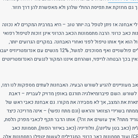
ך גם מחזקת את תפיסת החולי שלהן ולא מאפשרת להן דרך חזור.
לי אבחנה אז ניתן לטפל בה יותר טוב – היא במרבית המקרים לא נכונה
 כאב כרוני. הרבה מתסמונות הכאב הכרוני אינן זוכות לטיפול רפואי
 הוא אף אותו טיפול לפני ואחרי האבחנה. במקרים הגרועים יותר,
האבחנה גוררת טיפולים פולשניים ואף מסוכנים. למשל, 12% מנשים עם אנדומטריוזיס יע
ין בכך הבטחה לריפוי, ושהרחם איננו המקור לנגעים האנדומטריוטים
 מעוניינים להגיע לשורש הבעיה. האבחנות לעתים מספקות לנו רמז,
לשורש. השם פיברומיאלגיה תורגם באופן מדויק לעברית – דאבת
ארת את המצב, אך לא מסבירה את מקורו. גם אבחנת כאבי ראש של
מתח בשרירי הצוואר והראש (וגם מתח נפשי) – אינה מדריכה כיצד
וריד מתח? איך עושים את זה?). אותו הדבר תקף לכאבי מפרק הלסת,
ת (כאב בטן עליונה), וולודיניה (כאב באיזור הפות), תסמונת כאב
מורכבת איזורית (CRPS) ועוד תסמונות כאב כרוני. המגדילים לעשות יטפלו בתסמונות אלה