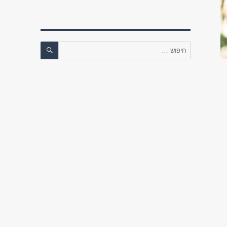
חיפוש
חפש: