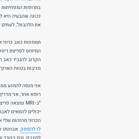
בתרופות המפחיתות רג
נכונה שהבעיה היא ל
את הלהבות", לעתים ל
תסמונות כאב כרוני 
המיוחס לפריצת דיסק 
הקרוב להגביר כאב ר
מגיבות בטווח הארוך 
אני מנסה להמנע ממת
רופא אחר, אני מדריך
"ב-MRI נמצאה 
יכולים להתאים לאבח
הכרוני מהזהות שלי 
לו להפסק
. אבחנתו 
למצבם, וגם בצורך של