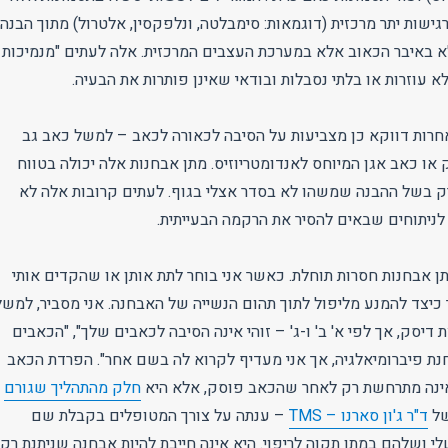
ישות יתר מרכזית (דוגמאות: סימבלטה, ונלפקסין, אלטרול) מתוך הבנה
א באיבר הכאוב אלא במערכת העצבים המרכזית. אלה לעתים "מנמיכות
א עוזרות או בלתי נסבלות ובודאי שאינן פותרות את הבעיה.
אחרות דווקא כן מצביעות על הסיבה לכאורה לכאב – למשל כאב גב
או כאב אגן המיוחס לאנדומטריוזיס. מתן אבחנות אלה יכולה בטווח
ק בשל ההבנה שמשהו לא בסדר אצלי בגוף. לעתים קרובות אלה לא
לניתוחים שבאים להסיר את הרקמה הבעייתית.
ן אבחנות חסרות תוחלת. כאשר אני בוחר לתת אותן או שהקדים אותי
 כיצד להמנע מליפול לתוך תהום הנשייה של האבחנה. אני מסביר, למשל
פריצת דיסק, אך לפי א' ב' ו-ג' – זוהי אינה הסיבה לכאבים שלך", "הכאבים
נת פיברומיאלגיה, אך אני מעדיף לקרוא לה בשם אחר". הפרדת הכאב
אינה מתרחשת רק לאחר שהכאב פוסק, אלא היא
חלק מהתהליך שגורם
של
ד"ר ג'ון סארנו – TMS
– ענתה על צורך המטופלים בקבלת שם
י ושלהם במתן תקוה לריפוי. היא אינה חייבת להיות אבחנה שניתנת רק