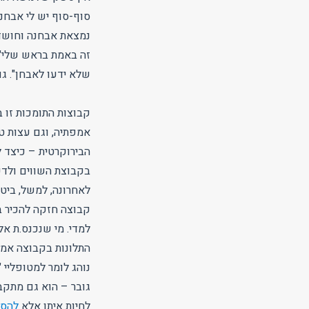
סוף-סוף יש לי אבחנ
נמצאת אבחנה וחושדי
זה באמת בראש שלי".
שלא ידעו לאבחן". ג
קבוצות התומכות זו ב
אמפתיה, וגם עצות טו
הבירוקרטית – כיצד ל
בקבוצת השווים ולדעת
לאחרונה, למשל, ביטו
קבוצה חזקה להכיר במ
למדי. מי שנכנס.ת אל
התלונות בקבוצה אמנ
נוהג לומר למטופליי 
גובר – הוא גם מתקבע
לחיות איתו אלא
להסת