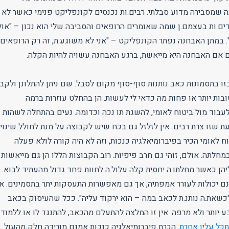
ה שמסבירה מדוע סבלתי. רבים.ות נכנסים לקונפליקט פנימי כאשר לא
ם.ות בעצמם.ן שמה שאומרים הרופאים והסביבה שלי הוא נכון – "אול
 במתן האבחנה נפתר הקונפליקט – "אני לא משוגע.ת, זה רק הרופאים
ם אם האבחנה היא מייאשת, ברגע האבחנה עשויה להיות הקלה.
זו בתסמונות כאב נותנות סוף-סוף מקום לסבל. שם ניתן להתלונן ולקב
בות יותר או פחות מה כדאי לי לעשות. הן בהחלט עוזרות ברמה
עבוד מול ביטוח לאומי, להשגת תו נכה וכדומה. נעים בהתחלה לשהות
 שזו צרת רבים. אין לזלזל גם בכח שיש לקבוצה על מנת לחולל שינוי.
ח לאומי הכיר בפיברומיאלגיה כנכות, וזה לא היה קורה לולא פעלה
חלתה. אולם, זוהי גם חרב פיפיות. רוב הקבוצות הללו הן גם מייאשות
יהן כאשר מחלתו.ה יחסית קלה עלול.ה לחוות פחד גדול מהעתיד לבוא.
ם יכולות לעורר אמפתיה, אך גם מאפשרות התעסקות יתר בתסמינים. אנ
"כשאת.ה נותנ.ת לכאב במה – הוא ירקוד עליה". ככל שהעיסוק בכאב
 יותר ולא מרפה. אין זו המלצה להתעלם מהכאב, להתנגד לו או ללמוד
כל עליו אחרת
. הכרת פיברומיאלגיה כנכות אמנם מורידה חלק מהעול