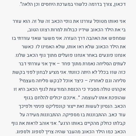
דכאון, צורך בדרמה כלשהי במערכת היחסים וכן הלאה".
אני ואותו מטופל עוררנו את גופי הכאב זה של זה. הוא עורר
בי את הילד הכאוב שידיו כבולות למרות רצונו הטוב,
שמחפש את האהבה דרך העזרה. אני משער שאני עוררתי בו
את הילד הכאוב שלא ראו אותו, שלא האמינו לו. כאשר
אנחנו פוגעים באחר אנחנו פועלים מתוך גוף הכאב שלנו.
לעתים הסליחה נאמרת מתוך פחד – איך אני עוררתי דבר
כזה שזו בכלל לא היתה כוונתי. אני מציע לבחון לפני בקשת
סליחה וגם לאחריה – כיצד אוכל לבקש סליחה מעצמי?
אקהרט טולה מסביר כי הכנסת המודעות לגוף הכאב היא זו
שהופכת אותו לעוצמה. "…אינכם יכולים להלחם בגוף
הכאב. הנסיון לעשות זאת ייצור קונפליקט פנימי ולפיכך
עוד כאב. ההתבוננות בו מספיקה. ההתבוננות מעידה על
קבלתו כחלק מהקיים באותו הרגע". אני אוהב לראות את גוף
הכאב כמו הילד הכאוב מהעבר שהיה צריך לספוג ולספוג.