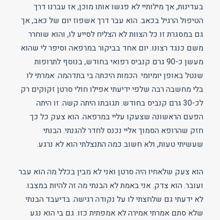
בעדינות, אך מילותיי לא פגשו אותו מוכן, אז עברנו דרך
הטיפול הרגיל בכאב. הוא עבר דרך אשפוז יום של כאב, אך
גם במסגרת זו כל הצוות לא הצליח לסייע לו, והוא שוחרר
משם כנגד רצונו. יום אחד בביקור במרפאה וסיפר לי שהוא
מעשן כ-90 גרם קנביס רפואי בחודש, בנוסף לתרופות
שנטל באופן יומיומי. הכמות היכתה בי בתדהמה. אמרתי לו
בלי מחשבה רבה שלפי ידיעתי אפילו חולי סרטן זקוקים רק
לכ-30 גרם קנביס בחודש. תגובתו היתה קשה. זו היתה
הפעם הראשונה שצעקו עליי במרפאה. הוא צעק כל כך
חזק שהרופא הסמוך אליי נכנס לחדר להגנתי. הבנתי
שעשיתי טעות, ולא חשוב כמה התנצלתי הוא לא נרגע.
הוא צעק שלאחיו היה סרטן ואני לא מבין בכלל מה הוא עבר
ועובר. הוא צדק. אני באמת לא הבנתי מה זה להיות במצבו.
לא ידעתי גם שלחצתי לו על נקודה רגישה. בדיעבד הבנתי
שלא סתם אמרתי אמירה לא אמפתית כזו. גם בי הוא נגע