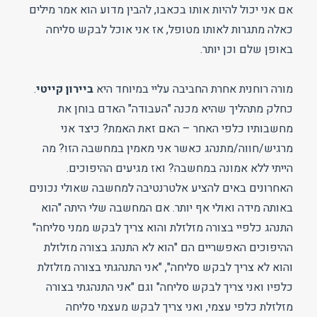
אם אני יכול להיות אותו בכאבו, להבין מדוע הוא אמר מילים
כאלה מתגרות לאותו מטופל, אז אני אוכל לבקש סליחה
באופן שלם וכן יותר.
מורה רוחנית אחרת החביבה עליי במיוחד היא
ביירון קייטי
.
כחלק מתהליך שהיא מכנה "העבודה" האדם בוחן את
מחשבותיו כלפי האחר – האם זאת האמת? כיצד אני
מרגיש/חווה/מתנהג כאשר אני מאמין במחשבה הזו? מה
הייתי ללא אמונה במחשבה? ואז מגיעים ההיפוכים.
האחרונים באים להציע אלטרנטיבה למחשבה שאולי נכונים
באותה מידה ואולי אף יותר. אם המחשבה שלי היתה "הוא
התנהג כלפיי בצורה מזלזלת והוא צריך לבקש ממני סליחה"
ההיפוכים האפשריים הם "הוא לא התנהג בצורה מזלזלת
והוא לא צריך לבקש סליחה", "אני התנהגתי בצורה מזלזלת
כלפיו ואני צריך לבקש סליחה" וגם "אני התנהגתי בצורה
מזלזלת כלפי עצמי, ואני צריך לבקש מעצמי סליחה