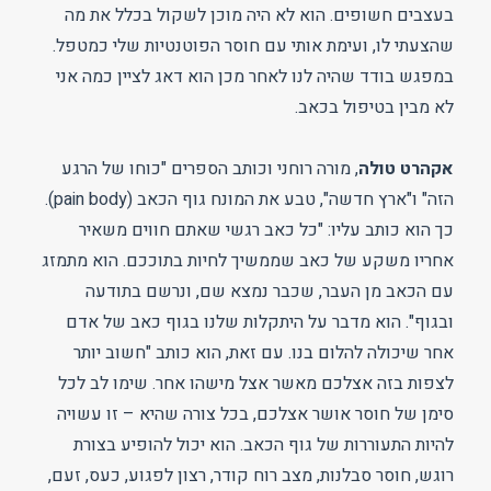
בעצבים חשופים. הוא לא היה מוכן לשקול בכלל את מה
שהצעתי לו, ועימת אותי עם חוסר הפוטנטיות שלי כמטפל.
במפגש בודד שהיה לנו לאחר מכן הוא דאג לציין כמה אני
לא מבין בטיפול בכאב.
אקהרט טולה
, מורה רוחני וכותב הספרים "כוחו של הרגע
הזה" ו"ארץ חדשה", טבע את המונח גוף הכאב (pain body).
כך הוא כותב עליו: "כל כאב רגשי שאתם חווים משאיר
אחריו משקע של כאב שממשיך לחיות בתוככם. הוא מתמזג
עם הכאב מן העבר, שכבר נמצא שם, ונרשם בתודעה
ובגוף". הוא מדבר על היתקלות שלנו בגוף כאב של אדם
אחר שיכולה להלום בנו. עם זאת, הוא כותב "חשוב יותר
לצפות בזה אצלכם מאשר אצל מישהו אחר. שימו לב לכל
סימן של חוסר אושר אצלכם, בכל צורה שהיא – זו עשויה
להיות התעוררות של גוף הכאב. הוא יכול להופיע בצורת
רוגש, חוסר סבלנות, מצב רוח קודר, רצון לפגוע, כעס, זעם,