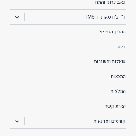
כאב כרוני והמח
הצג
ד"ר ג'ון סארנו ו-TMS
תפריט
תהליך הטיפול
בלוג
שאלות ותשובות
הרצאות
המלצות
יצירת קשר
הצג
קורסים וסדנאות
תפריט