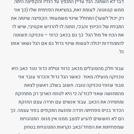
דבר לא השתנה. הגל עדיין התנפץ על רגליו והקפיצה היתה
ממש קטנטנה. לעומת זאת, במציאות הפנימית שלו (כך אני
רק יכול לשער) התחולל שינוי משמעותי. הקפיצה שינתה את
התבנית של הכיווץ והבכי, ונתנה לו להרגיש אקטיבי, שיש לו
את הכח אל מול הגל. כך גם בכאב כרוני – טכניקה פשוטה
להתמודדות יכולה לעשות שינוי גדול גם אם הגל נשאר אותו
גל.
עבור חלק מהסובלים מכאב כרוני נטילת כדור נוגד כאב היא
טכניקה מועילה מאוד. כאשר הגל גדול והכדור עובד אני
סבור שזוהי טכניקה טובה. חשוב בשלב ראשון לצאת
מהתחושה שאני לכוד/ה כי היא לטווח הארוך רק מתחזקת
ומחמירה את הכאב. עבור אנשים עם חרדה עצם החזקת
הכדור בכיס מפחיתה חרדה ומונעת התקפים בפני עצמה. כך
הם לא חוששים להגיע למצב ממנו אין מנוס. התנהגויות
שמפחיתות את הפחד/כאב נקראות התנהגויות בטחון.