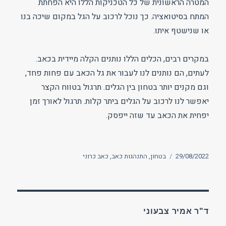
המטרה הראשונית של כל הטכניקות הללו היא הפחתת
המתח בסיטואציה. כך נוכל לרכוב על הגל במקום שיכה בנו
או שנישטף איתו.
במקרים רבים, הכלים הללו נותנים הקלה מיידית בכאב.
לעתים, הם נותנים לנו לעבור את גל הכאב עם פחות פחד,
וגם מקנים יותר בטחון בין הגלים. תרגול בטווח הקצר
יאפשר לנו לרכוב על הגלים ביתר קלות. תרגול לאורך זמן
יפחית את הכאב עד שזה ייפסק.
פורסם
תגיות
29/08/2022
בטחון
,
התנהגות כאב
,
כאב כרוני
בתאריך
ד"ר אמיר צבעוני