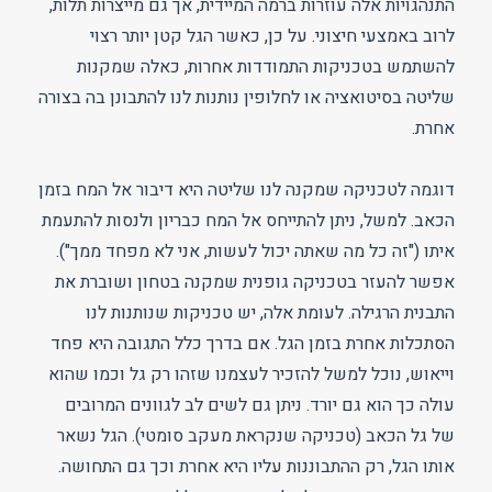
התנהגויות אלה עוזרות ברמה המיידית, אך גם מייצרות תלות,
לרוב באמצעי חיצוני. על כן, כאשר הגל קטן יותר רצוי
להשתמש בטכניקות התמודדות אחרות, כאלה שמקנות
שליטה בסיטואציה או לחלופין נותנות לנו להתבונן בה בצורה
אחרת.
דוגמה לטכניקה שמקנה לנו שליטה היא דיבור אל המח בזמן
הכאב. למשל, ניתן להתייחס אל המח כבריון ולנסות להתעמת
איתו ("זה כל מה שאתה יכול לעשות, אני לא מפחד ממך").
אפשר להעזר בטכניקה גופנית שמקנה בטחון ושוברת את
התבנית הרגילה. לעומת אלה, יש טכניקות שנותנות לנו
הסתכלות אחרת בזמן הגל. אם בדרך כלל התגובה היא פחד
וייאוש, נוכל למשל להזכיר לעצמנו שזהו רק גל וכמו שהוא
עולה כך הוא גם יורד. ניתן גם לשים לב לגוונים המרובים
של גל הכאב (טכניקה שנקראת מעקב סומטי). הגל נשאר
אותו הגל, רק ההתבוננות עליו היא אחרת וכך גם התחושה.