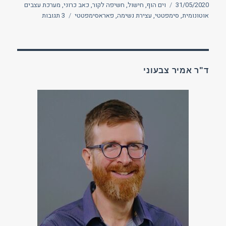
פורסם
תגיות
31/05/2020
וים הוף
,
חישול
,
חשיפה לקור
,
כאב כרוני
,
מערכת עצבים
בתאריך
על
אוטונומית
,
סימפטטי
,
עצירת נשימה
,
פאראסימפטטי
3 תגובות
על
מקלחות
קרות
וחישול
לכאב
ד"ר אמיר צבעוני