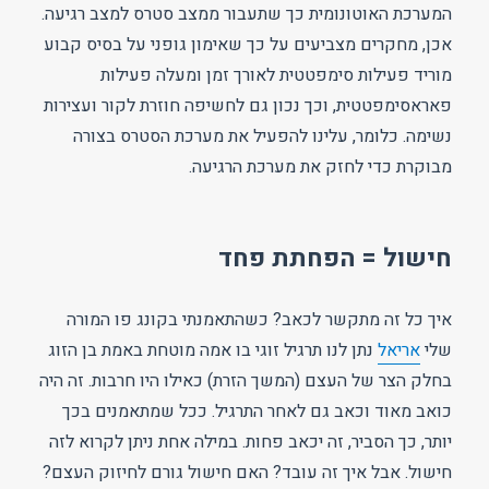
המערכת האוטונומית כך שתעבור ממצב סטרס למצב רגיעה.
אכן, מחקרים מצביעים על כך שאימון גופני על בסיס קבוע
מוריד פעילות סימפטטית לאורך זמן ומעלה פעילות
פאראסימפטטית, וכך נכון גם לחשיפה חוזרת לקור ועצירות
נשימה. כלומר, עלינו להפעיל את מערכת הסטרס בצורה
מבוקרת כדי לחזק את מערכת הרגיעה.
חישול = הפחתת פחד
איך כל זה מתקשר לכאב? כשהתאמנתי בקונג פו המורה
שלי
אריאל
נתן לנו תרגיל זוגי בו אמה מוטחת באמת בן הזוג
בחלק הצר של העצם (המשך הזרת) כאילו היו חרבות. זה היה
כואב מאוד וכאב גם לאחר התרגיל. ככל שמתאמנים בכך
יותר, כך הסביר, זה יכאב פחות. במילה אחת ניתן לקרוא לזה
חישול. אבל איך זה עובד? האם חישול גורם לחיזוק העצם?