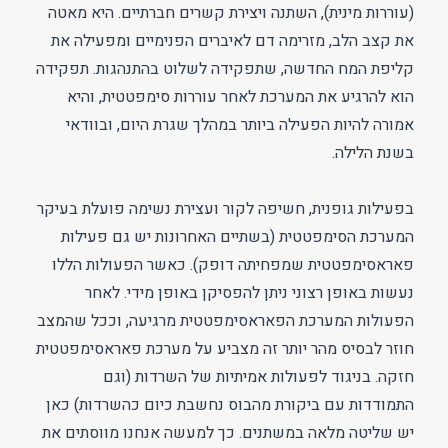
(עוררות מינית), השתנה ויצירת קשרים חברתיים. היא מאטה
את קצב הלב, מזרימה דם לאיברים הפנימיים ומפעילה את
קליפת המח החדשה, שתפקידה לשלוט בהתנהגות. תפקידה
הוא להרגיע את המערכת לאחר עוררות סימפטטית, והיא
אמורה להיות הפעילה ביותר במהלך שגרת היום, ובוודאי
בשנת הלילה.
בפעילות גופנית, חשיפה לקור ועצירת נשימה פועלת בעיקר
המערכת הסימפטטית (בשתיים האחרונות יש גם פעילות
פאראסימפטטית שמפחיתה דופק). כאשר הפעולות הללו
נעשות באופן רצוני ניתן להפסיקן באופן מידי. לאחר
הפעולות המערכת הפאראסימפטטית מרגיעה, וככל שהמצב
חוזר לבסיס מהר יותר זה מצביע על מערכת פאראסימפטטית
חזקה. בניגוד לפעולות אמיתיות של השרדות (וגם
התמודדות עם ביקורת מהבוס נחשבת כיום כהשרדות) כאן
יש שליטה מלאה במשתנים. כך למעשה אנחנו מווסתים את