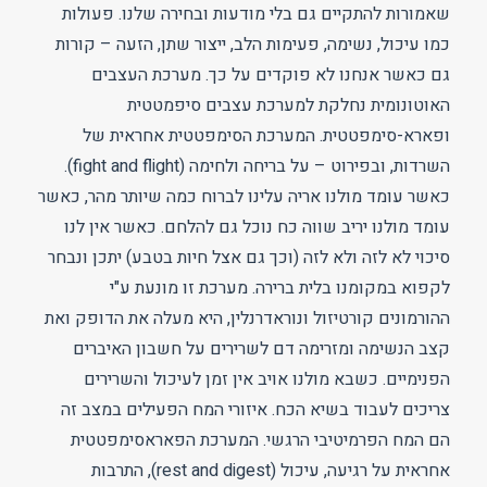
שאמורות להתקיים גם בלי מודעות ובחירה שלנו. פעולות
כמו עיכול, נשימה, פעימות הלב, ייצור שתן, הזעה – קורות
גם כאשר אנחנו לא פוקדים על כך. מערכת העצבים
האוטונומית נחלקת למערכת עצבים סיפמטטית
ופארא-סימפטטית. המערכת הסימפטטית אחראית של
השרדות, ובפירוט – על בריחה ולחימה (fight and flight).
כאשר עומד מולנו אריה עלינו לברוח כמה שיותר מהר, כאשר
עומד מולנו יריב שווה כח נוכל גם להלחם. כאשר אין לנו
סיכוי לא לזה ולא לזה (וכך גם אצל חיות בטבע) יתכן ונבחר
לקפוא במקומנו בלית ברירה. מערכת זו מונעת ע"י
ההורמונים קורטיזול ונוראדרנלין, היא מעלה את הדופק ואת
קצב הנשימה ומזרימה דם לשרירים על חשבון האיברים
הפנימיים. כשבא מולנו אויב אין זמן לעיכול והשרירים
צריכים לעבוד בשיא הכח. איזורי המח הפעילים במצב זה
הם המח הפרמיטיבי הרגשי. המערכת הפאראסימפטטית
אחראית על רגיעה, עיכול (rest and digest), התרבות