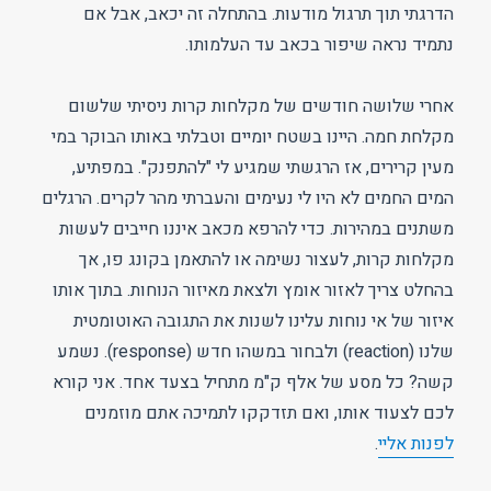
הדרגתי תוך תרגול מודעות. בהתחלה זה יכאב, אבל אם
נתמיד נראה שיפור בכאב עד העלמותו.
אחרי שלושה חודשים של מקלחות קרות ניסיתי שלשום
מקלחת חמה. היינו בשטח יומיים וטבלתי באותו הבוקר במי
מעין קרירים, אז הרגשתי שמגיע לי "להתפנק". במפתיע,
המים החמים לא היו לי נעימים והעברתי מהר לקרים. הרגלים
משתנים במהירות. כדי להרפא מכאב איננו חייבים לעשות
מקלחות קרות, לעצור נשימה או להתאמן בקונג פו, אך
בהחלט צריך לאזור אומץ ולצאת מאיזור הנוחות. בתוך אותו
איזור של אי נוחות עלינו לשנות את התגובה האוטומטית
שלנו (reaction) ולבחור במשהו חדש (response). נשמע
קשה? כל מסע של אלף ק"מ מתחיל בצעד אחד. אני קורא
לכם לצעוד אותו, ואם תזדקקו לתמיכה אתם מוזמנים
לפנות אליי
.