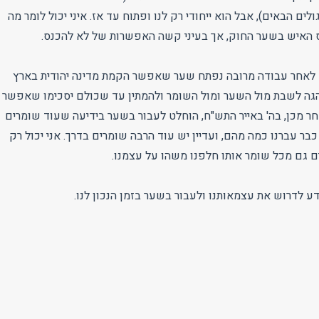
ים הבאים), אבל הוא ייחודי רק לנו ופתוח עד אז. איני יכול לומר מה
נס האיש בשער החוק, אך בעיני קשה האפשרות של לא להכנס.
ב-29 בנובמבר 1947 לאחר עבודה מרובה נפתח שער שאפשר הקמת מדינה יהודית בארץ
הגה לשבת מול השער ומול השומר ולהמתין עד שכולם יסכימו שאפשר
חר מכן, בה' באייר התש"ח, הוחלט לעבור בשער בידיעה שעוד שומרים
 כבר עברנו כמה מהם, ועדיין יש עוד הרבה שומרים בדרך. אני יכול רק
ם גם מכל שומר אותו חלפנו משהו על עצמנו.
ע לדרוש את עצמאותנו ולעבור בשער בזמן הנכון לנו.