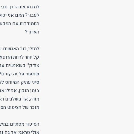
למצוא את הדרך סביבו
לעבור? האם אני יכו
התמודדות עם המכשול
הארוך?
למזלי, רוב האנשים ש
קל יותר להיות הרופ
צודק". כשאנשים עוב
שמעתי על זה קודם? 
סיני עתיק המיוחס ל
בזמן הנכון, אפילו א
מורה, אך בשלבים רא
מוכר של הציטוט הסי
הסיפור מסתיים במילי
אולי טראגי, אך גם נ