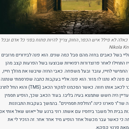
כאלה לא פילל איש הכפר, החוק צריך להיות פתוח בפני כל אדם ובכל
אליי בשל כאבים בחזה מהם סבל כמה שנים. הוא פנה לבירורים מרובים
יו התחילו לאחר פרוצדורות רפואיות שבוצעו בשל הפרעות קצב מהן
 החמישי לחייו, עובד ובעל משפחה. כאבי החזה שיבשו את מהלך חייו,
ם פנה לא נתנו לו מזור. הוא פנה אליי בעקבות כתבה שפרסמתי שנתנה
לו פעם ראשונה הסבר לכאב אותו חווה. כאשר הסכמנו למקור הכאב (TMS) והוא החל 
דיין היה חשש שתמצא בעיה בליבו. בעוד הכאב שכך, הופיע תסמין
 שד"ר סארנו כינה "החלפת תסמינים". בהמשך בעקבות התבוננות
ות בבית חל משבר ביחסיו עם אשתו. רוני ברגע של ייאוש שאל אותי אם
מה כי כאשר עבר מכשול אחד הופיע מיד אחד אחר. זה הזכיר לי את
את פרנץ קפקא.