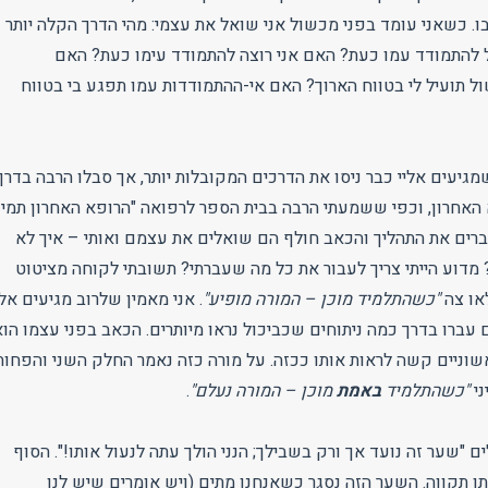
. כשאני עומד בפני מכשול אני שואל את עצמי: מהי הדרך הקלה יותר
ל להתמודד עמו כעת? האם אני רוצה להתמודד עימו כעת? האם
 תועיל לי בטווח הארוך? האם אי-ההתמודדות עמו תפגע בי בטווח
מגיעים אליי כבר ניסו את הדרכים המקובלות יותר, אך סבלו הרבה בדרך.
א האחרון, וכפי ששמעתי הרבה בבית הספר לרפואה "הרופא האחרון תמי
רים את התהליך והכאב חולף הם שואלים את עצמם ואותי – איך לא
מדוע הייתי צריך לעבור את כל מה שעברתי? תשובתי לקוחה מציטוט
לאו צה
"כשהתלמיד מוכן – המורה מופיע"
. אני מאמין שלרוב מגיעים אלי
ם עברו בדרך כמה ניתוחים שכביכול נראו מיותרים. הכאב בפני עצמו הוא
שוניים קשה לראות אותו ככזה. על מורה כזה נאמר החלק השני והפחות
ני
"כשהתלמיד
באמת
מוכן – המורה נעלם"
.
ם "שער זה נועד אך ורק בשבילך; הנני הולך עתה לנעול אותו!". הסוף
ותן תקווה. השער הזה נסגר כשאנחנו מתים (ויש אומרים שיש לנו