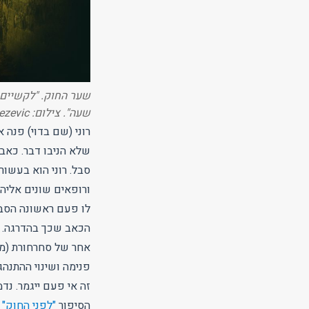
שער החוק. "לקשיים 
שעה". צילום: Nikola Knezevic
רוני (שם בדוי) פנה 
שלא הניבו דבר. כאב
סבל. רוני הוא בעשור
ורופאים שונים אליה
הכאב שכך בהדרגה. ע
אחר של סחרחורת (מה
פנימה ושינוי ההתנהג
זה אי פעם ייגמר. נד
הסיפור
"לפני החוק"
מ