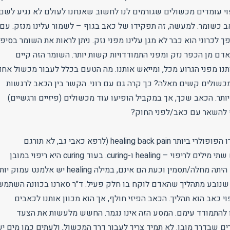
פוי עומדים מכשולים שגורמים לנו לחשוב שאנחנו לעולם לא נגיע לשם.
ב כשומר. למעשה, זה תפקידו של כאב בגוף – לשמור עלינו מנזק. עם
 לכרוני הוא כבר לא מגן עלינו מפני נזק. ניתן לראות את השומר בסיפו
ם מן הכפר נזק ומפני התמודדויות קשות יותר. השומר הזה קיים
ותנו מפני הגרוע מכל, ומייאש אותנו. מה הטעם בכלל לעבור מכשול אחד
שולים קשים מאלה? כך קרה גם עם רוני. הקשר בין הכאב לרגשות
תר. הכאב שכך, אך במקביל הופיעו עוד מכשולים (פיזיים ורגשיים)
ף להשאר עם כאב/לפני החוק?
ד"ר סארנו קרא לספרו הפופולרי ביותר healing back pain (לרפא כאבי גב, לא תורגם
לעברית). באנגלית יש שתי מילים לריפוי – healing ו-curing. בעוד curing היא ריפוי במובן
הפשוט של המילה – היתה מחלה/תסמין וכעת הם אינם, במילה healing יש אלמנט עמוק
תר שנובע מתהליך שהאדם לוקח בו חלק פעיל. ד"ר סארנו בכוונה השתמש
healin כי ריפוי כאב הוא תהליך. הכאב הפיזי חולף, אך הוא מכוון אותנו לכאבים
 להתמודד עימם. המסע הזה אינו נגמר. החשש מלעשות את הצעד
ם שבדרך מובן. לא תמיד צריך לעבור דרך המכשול, ולעתים כמו מים י