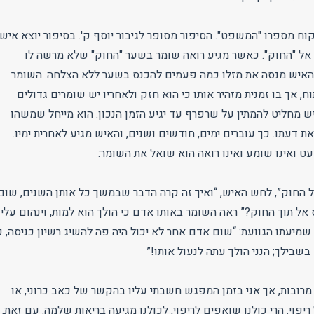
וח מספרו "המשפט". הסיפור מסופר לגיבור יוסף ק'. בסיפור יוצא איש
אל "החוק". כאשר מגיע רואה שומר בשער "החוק" שלא מרשה לו
 האיש מנסה את מזלו כמה פעמים להכנס בשער ללא הצלחה. השומר
ח, אך בו זמנית מזהיר אותו כי הוא חזק ולאחריו יש שומרים גדולים
ש מחליט להמתין על שרפרף עד יגיע הזמן הנכון. הוא מייחל שמשהו
 דעתו. כך עוברים ימים, חודשים ושנים, והאיש מגיע לאחרית ימיו.
ט ואינו שומע ואינו רואה הוא שואל את השומר:
 החוק”, לחש האיש, “ואיך זה קרה הדבר שבמשך כל אותן השנים, שום
ל תוך החוק?” ראה השומר באותו אדם כי הולך הוא למות, וינהום עליו
 שמיעתו הגוועת: “שום אדם אחר לא יכול היה פה להשיג רשיון כניסה, כ
בשבילך; הנני הולך עתה לנעול אותו!”
מרובות, אך אני בזמן המפגש חשבתי עליו בהקשר של כאב כרוני, או
יפוי. הרי כולנו שואפים לריפוי, לכולנו מגיעה בריאות שלמה. עם זאת,