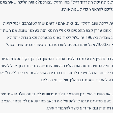
, את.ה יכול.ה לדרוך רגיל". מהו הרגיל עבורכם? אותה הליכה שאימצתם
ליכם להתאמץ כדי לשנות אותה.
, ללכת שוב "רגיל". עם זאת, אתם יודעים שזה לטובתכם, יכול להיות
אתם עדיין קצת מהססים כי אולי הרופא הזה בעצמו שוגה. אם השינוי
יעשה בבת אחת כמו בשבדיה ב-1967 זה עלול ליצור כאוס במערכת וכאב גדול יותר. לא
ם שינוי כזה?
ק נדמיין את עצמנו הולכים אחרת. בהמשך נלך כך רק במסגרת הבית
 נצא החוצה וננסה את ההליכה הישנה-חדשה גם שם. נכון, יכול להיות
י לשנות הרגל חייבים לנסות. גם הסביבה אולי לא תדע כיצד "לעכל" את
ע להסביר שאנחנו בתהליך של שינוי הרגלים.
ת השינוי. הוא יבין שהכאב נולד מפרשנות לא נכונה שלו. הוא יפחית
 פעם טריגרים יגרמו לו להפעיל את הכאב מחדש. אם לא נפחד, הכאב
רחוקות וגם אז נדע כיצד להתמודד איתו.