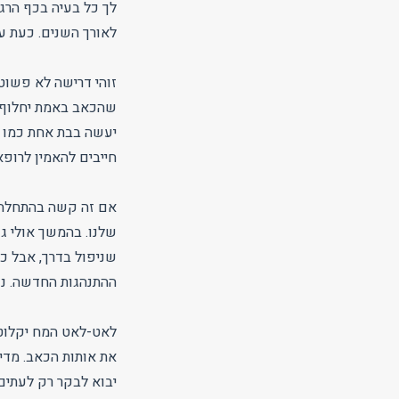
לך כל בעיה בכף הרגל
לאורך השנים. כעת ע
זוהי דרישה לא פשוטה
שהכאב באמת יחלוף. 
חייבים להאמין לרופא ב-100%, אבל אתם מוכנים לתת הזדמנות. כיצד יוצרי
אם זה קשה בהתחלה ר
שלנו. בהמשך אולי גם
שניפול בדרך, אבל כד
ההתנהגות החדשה. נד
לאט-לאט המח יקלוט א
את אותות הכאב. מדי
יבוא לבקר רק לעתים 