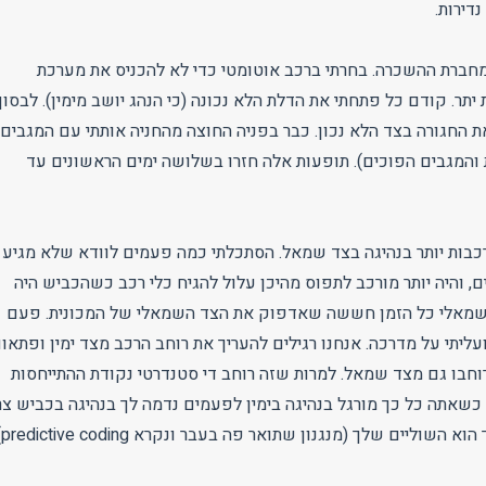
דירות.
מחברת ההשכרה. בחרתי ברכב אוטומטי כדי לא להכניס את מערכת
יתר. קודם כל פתחתי את הדלת הלא נכונה (כי הנהג יושב מימין). לבסוף
ת החגורה בצד הלא נכון. כבר בפניה החוצה מהחניה אותתי עם המגבים
ת והמגבים הפוכים). תופעות אלה חזרו בשלושה ימים הראשונים עד
ורכבות יותר בנהיגה בצד שמאל. הסתכלתי כמה פעמים לוודא שלא מגיע
ים, והיה יותר מורכב לתפוס מהיכן עלול להגיח כלי רכב כשהכביש היה
שמאלי כל הזמן חששה שאדפוק את הצד השמאלי של המכונית. פעם
יתי על מדרכה. אנחנו רגילים להעריך את רוחב הרכב מצד ימין ופתאו
וחבו גם מצד שמאל. למרות שזה רוחב די סטנדרטי נקודת ההתייחסות
 כשאתה כל כך מורגל בנהיגה בימין לפעמים נדמה לך בנהיגה בכביש צר
השוליים שלך (מנגנון שתואר פה בעבר ונקרא predictive coding).