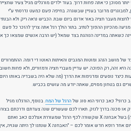
 יותר מסוכן כי אתה פחות דרוך. בעוד ילדים מורגלים מגיל צעיר שחציית
, למבוגרים מדובר בעניין שבשגרה. בחיפה פעם כמעט נדרסתי ע"י
 לחצות מעבר חציה באור אדום ביום שבת. הכביש נראה ריק ולא הבנתי
יעה מהכיוון ההפוך לנתיב. בתור הולך רגל אתה צריך להזכר כל פעם
ינה כשאתה במדינה הנוהגת בצד שמאל (יש הרבה אנשים שמצאו כך א
ד של מושב הנהג ומוטות המגבים והאיתות האוטו די דומה. ההתמרורים
ה היא זהה, רק הפוכה. יש עדיין מעברי חציה ורמזורים, ולא פחות חשוב
ות כיצד נוסעים ומדגימות את הדרך (מה שלא היה בשבדיה באותו היום
 כרוני? כאב כרוני הוא סוג של
הרגל של המח
. בנוסף, הורגלנו מגיל
ק או סכנה בדרך לנזק. תארו לכם שעשרים שנה צעדתם ודרכתם בצורה
מסוימת (אולי בצליעה) בשל אבחנה X שקשורה לכף הרגל שמעוררת אצלכם כאב ואתם
חוששים לפגוע בה. יום אחד רופא חדש אומר לכם – "האבחנה X שנתנו לך היתה שגויה, אין