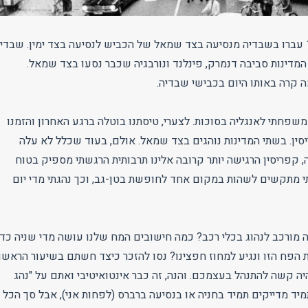
ב-3 בספטמבר 1967 עברו בשבדיה מנסיעה בצד שמאל של הכביש לנסיעה בצד ימין. שבדי
המדינות סביבה דנמרק, פינלנד ונורבגיה שכבר נסעו בצד שמאל.
ה קרה באותו היום בכבישי שבדיה.
משפחתי לאנגליה בסוכות. לצערי, טיסתנו בוטלה ברגע האחרון והזמנו
ין. בשתי המדינות נוהגים בצד שמאל. אולם, בעוד שכלל לא עלה
, קפריסין הרגישה יותר קרובה אלינו תרבותית הרגשתי מספיק בטוח
 מתקשים לשהות במקום אחד לחופשת בטן-גב, וכך נהגתי מדי יום
ורכב לנהוג בכלי רכב? כמה חישובים המח שלנו עושה מדי שניה כדי
הפח הזו ונגיע למחוז חפצינו? נסו להזכר כיצד חשתם בשיעור הראשו
היה קשה להתנהל בעצמכם. והנה, זה כבר אינטואיטיבי ואתם על "נהג
תמיד מדייקים תמיד בחניה או בנסיעה ברברס (לפחות אני), אבל סך הכל