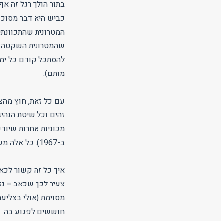
בתור הולך רגל זה אף
כביש היא דבר מסוכן
המטרונית שהתכוונתי
שהמטרונית השקטה מג
להסתכל קודם כל ימ
מותם).
עם כל זאת, חוץ מהצ
זהים וכל שיטת הנהיג
מכוניות אחרות שיודע
ב-1967). כל אלה משרים גם בטחון מסוים, שאתה יודע מה עושים בכביש.
איך כל זה קשור לכאב
צעיר לכך שכאב = נז