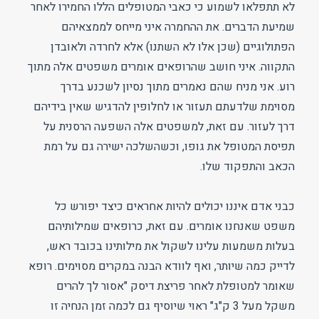
לא תתפלאו לשמוע כי כאבי המטופלים הללו החמירו לאחר
שמיעת הדברים. את ההחמרה איני מייחס לממצאיהם
הפתולוגיים (שכן אלו לא השתנו) אלא לחרדה ולאובדן
התקווה. איני חושב שהרופאים אומרים משפטים אלה מתוך
רוע. אני מניח שהם נאמרים מתוך נסיון לשכנע בדרך
מסוימת שלדעתם תעזור או לחלופין להדגיש שאין בידיהם
דרך לעזור. עם זאת, למשפטים אלה השפעה הרסנית על
תפיסת המטופל את גופו, וכשהשלכה ישירה גם על רמת
הכאב והתפקוד שלו.
כבני אדם איננו יכולים להיות אחראים כיצד יפורש כל
משפט שאנחנו אומרים. עם זאת, כרופאים שמילותיהם
בעלות משמעות עלינו לשקול את מילותינו בכובד ראש,
לדייק כמה שיותר, ואף לוודא הבנה במקרים מסוימים. רופא
שאומר למטופלת לאחר פריצת דיסק "אסור לך להרים
משקל מעל 3 ק"ג" ראוי שיוסיף גם לכמה זמן הנחיה זו