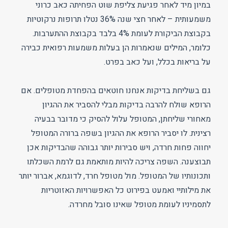
במיון מיד לאחר פגיעת צליפת שוט הפחיתה כאב כרוני
משמעותית – לאחר חצי שנה 36% נטלו תרופות נרקוטיות
בקבוצת הביקורת לעומת 4% בלבד בקבוצת ההתערבות.
כלומר, המילים שנאמרות הן בעלות משמעות רפואית כבירה
על בריאות בכלל, ועל כאב בפרט.
גם בשליחת בדיקות אנחנו חוטאים בהפחדת מטופלים. אם
הרופא שולח להרבה בדיקות מבלי להסביר את ההגיון
מאחורי שליחתן, המטופל עלול להסיק כי מדובר בבעיה
רצינית. לו יסביר הרופא את ההגיון בשפה ברורה המטופל
יחווה פחות חרדה, ויש סבירות יותר גבוהה שהבדיקות אכן
תבוצענה. השפה צריכה להיות מותאמת גם לרמת השכלתו
ותכונותיו של המטופל. מול מטופל חרד, לדוגמא, אברור יותר
את מילותיי ואמעט בפירוט כל האפשרויות האזוטריות
לתסמיניו לעומת מטופל שאינו סובל מחרדה.