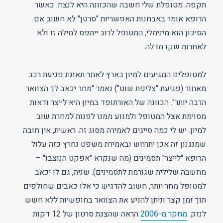
תקפה. מטופלת שלי חשבה שהכוונה היא לנצח. כאשר
הרופא אומר באבחנות האפשריות "סרטן" לא חשוב אם
הסיכון הוא מינימלי, המטופל לרוב ייתפס למילה זו ולא
לאחרות שקדמו לה.
למטופלים המגיעים למיון בארץ לאחר תאונת פגיעת רכב
מאחור (פגיעת "צליפת שוט") נאמר "מחר יכאב לך הצוואר
הרבה יותר". הכוונה של האורתופד במיון היא לייצר ודאות
מסוימת אצל המטופל ולמנוע ממנו לפנות למחרת שוב
למיון. יש לי כמה סייגים לאמירה מסוג זה. ראשית, אין חובה
שמנגנון זה אכן יתרחש ובאמירת משפט נחרץ כזה עלול
הרופא "לייצר" תסמינים (מה שנקרא "אפקט הנוצבו" –
מחשבה שלילית שגורמת לתסמינים). שנית, גם לו יכאב
למטופל מחר יותר, חשוב להדגיש כי אלו כאבים שחולפים
תוך זמן קצר וניתן להניע את הצוואר בחופשיות ללא חשש
לנזק.
מחקר מ-2006
הראה שהצגת סרטון של 12 דקות