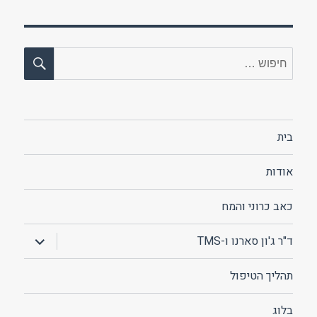
חיפו
חפש:
בית
אודות
כאב כרוני והמח
הצג
ד"ר ג'ון סארנו ו-TMS
תפריט
תהליך הטיפול
בלוג