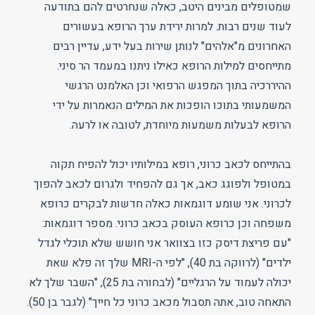
שמטופלים מבינים היטב, כאלה שנחרטים להם בתודעה
לעוד שנים רבות. למרות ירידת ערך הרופא בעשורים
האחרונים מ"אלהים" לנותן שירות בעל ידע, עדיין רבים
מתייחסים למילות הרופא כאילו ניתנו במעמד הר סיני.
ההיררכיה בתוך המפגש הרפואי וכן האלמנט הרגשי
המשמעותי בתוכו הופכות את המילים הנאמרות על ידי
הרופא לבעלות משמעות מיוחדת, לטובה או לרעה.
בהתייחס לכאב כרוני, רופא במילותיו יכול להפיח תקוה
במטופל ולפוגג כאב, אך גם להפחיד ולגרום לכאב להפוך
לכרוני. אני שומע דוגמאות כאלה חדשות לבקרים כרופא
משפחה וכן כרופא העוסק בכאב כרוני. מספר דוגמאות:
"עם פריצת דיסק כזו בצוואר אני חושש שלא תוכלי לגדל
ילדים" (לרווקה בת 40), "לפי ה-MRI שלך זה פלא שאת
יכולה לעמוד על הרגליים" (לבחורה בת 25), "השבר שלך לא
התאחה טוב, אתה תסבול מכאב כרוני כל חייך" (לגבר בן 50).