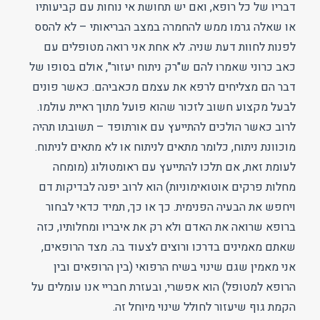
דבריו של כל רופא, ואם יש תחושת אי נוחות עם קביעותיו
או שאלה גרמו ממש להחמרה במצב הבריאותי – לא להסס
לפנות לחוות דעת שניה. לא אחת אני רואה מטופלים עם
כאב כרוני שאמרו להם ש"רק ניתוח יעזור", אולם בסופו של
דבר הם מצליחים לרפא את עצמם מכאביהם. כאשר פונים
לבעל מקצוע חשוב לזכור שהוא פועל מתוך ראיית עולמו.
לרוב כאשר הולכים להתייעץ עם אורתופד – תשובתו תהיה
מוכוונת ניתוח, כלומר מתאים לניתוח או לא מתאים לניתוח.
לעומת זאת, אם תלכו להתייעץ עם ראומטולוג (מומחה
מחלות פרקים אוטואימוניות) הוא לרוב יפנה לבדיקות דם
ויחפש את הבעיה הפנימית. כך או כך, תמיד כדאי לבחור
ברופא שרואה את האדם ולא רק את איבריו ומחלותיו, כזה
שאתם מאמינים בדרכו ורוצים לצעוד בה. מצד הרופאים,
אני מאמין שגם שינוי בשיח הרפואי (בין הרופאים ובין
הרופא למטופל) הוא אפשרי, ובעזרת חבריי אנו עומלים על
הקמת גוף שיעזור לחולל שינוי מיוחל זה.