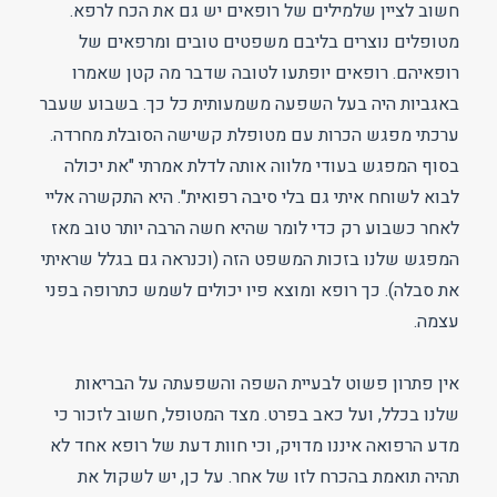
חשוב לציין שלמילים של רופאים יש גם את הכח לרפא.
מטופלים נוצרים בליבם משפטים טובים ומרפאים של
רופאיהם. רופאים יופתעו לטובה שדבר מה קטן שאמרו
באגביות היה בעל השפעה משמעותית כל כך. בשבוע שעבר
ערכתי מפגש הכרות עם מטופלת קשישה הסובלת מחרדה.
בסוף המפגש בעודי מלווה אותה לדלת אמרתי "את יכולה
לבוא לשוחח איתי גם בלי סיבה רפואית". היא התקשרה אליי
לאחר כשבוע רק כדי לומר שהיא חשה הרבה יותר טוב מאז
המפגש שלנו בזכות המשפט הזה (וכנראה גם בגלל שראיתי
את סבלה). כך רופא ומוצא פיו יכולים לשמש כתרופה בפני
עצמה.
אין פתרון פשוט לבעיית השפה והשפעתה על הבריאות
שלנו בכלל, ועל כאב בפרט. מצד המטופל, חשוב לזכור כי
מדע הרפואה איננו מדויק, וכי חוות דעת של רופא אחד לא
תהיה תואמת בהכרח לזו של אחר. על כן, יש לשקול את