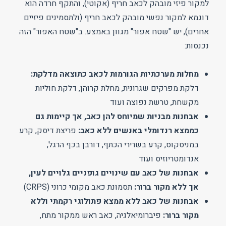
למקור פיזי מובהק לכאב חריף (אקוטי), והתקף חרדה הוא
דוגמא למקור נפשי מובהק לכאב חריף (ולתסמינים פיזיים
אחרים), יש "שטח אפור" מגוון באמצע. ב"שטח האפור" הזה
נכנסות:
מחלות מערכתיות הגורמות לכאב כתוצאה מדלקת:
דלקת מפרקים שגרונית, מחלת קרוהן, דלקת חוליות
מקשחת, טרשת נפוצה ועוד
אבחנות מבניות שמיוחס להן כאב, אך קיימות גם
כממצא רנדומלי באנשים ללא כאב:
פריצת דיסק, קרע
במניסקוס, קרע בשרירי הכתף, דורבן בכף הרגל,
אנדומטריוזיס ועוד
אבחנות של כאב עם שינויים גופניים גלויים לעין,
אך ללא מקור ברור:
תסמונת כאב מקומי כרוני (CRPS)
אבחנות של כאב ללא ממצא פתולוגי רקמתי וללא
מקור ברור:
פיברומיאלגיה, כאב ראש ממקור מתח,