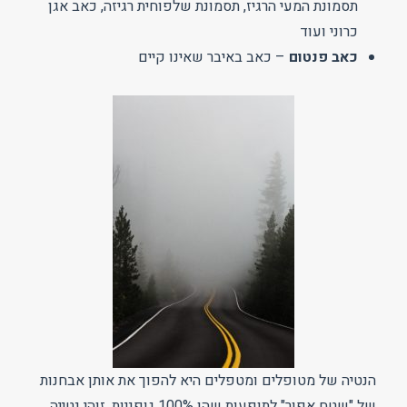
תסמונת המעי הרגיז, תסמונת שלפוחית רגיזה, כאב אגן
כרוני ועוד
כאב פנטום
– כאב באיבר שאינו קיים
הנטיה של מטופלים ומטפלים היא להפוך את אותן אבחנות
של "שטח אפור" לתופעות שהן 100% גופניות. זוהי נטייה