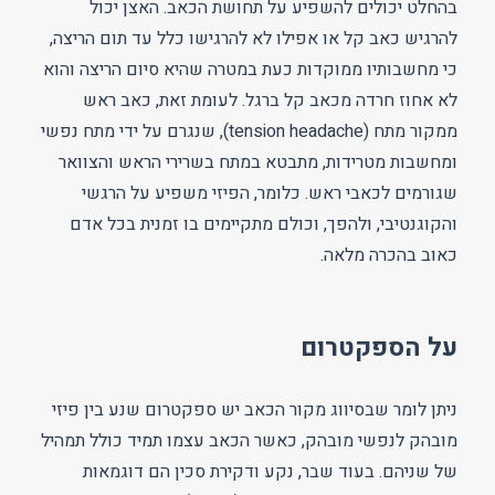
בהחלט יכולים להשפיע על תחושת הכאב. האצן יכול
להרגיש כאב קל או אפילו לא להרגישו כלל עד תום הריצה,
כי מחשבותיו ממוקדות כעת במטרה שהיא סיום הריצה והוא
לא אחוז חרדה מכאב קל ברגל. לעומת זאת, כאב ראש
ממקור מתח (tension headache), שנגרם על ידי מתח נפשי
ומחשבות מטרידות, מתבטא במתח בשרירי הראש והצוואר
שגורמים לכאבי ראש. כלומר, הפיזי משפיע על הרגשי
והקוגנטיבי, ולהפך, וכולם מתקיימים בו זמנית בכל אדם
כאוב בהכרה מלאה.
על הספקטרום
ניתן לומר שבסיווג מקור הכאב יש ספקטרום שנע בין פיזי
מובהק לנפשי מובהק, כאשר הכאב עצמו תמיד כולל תמהיל
של שניהם. בעוד שבר, נקע ודקירת סכין הם דוגמאות