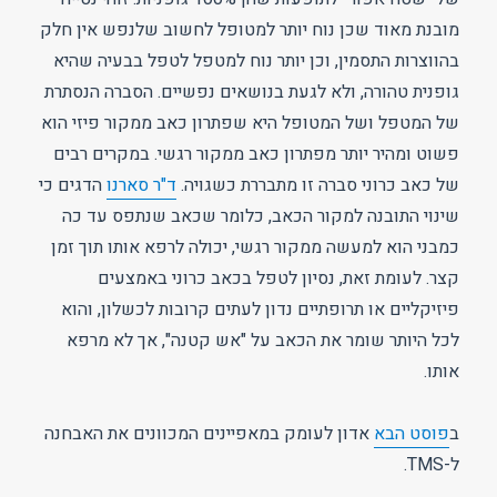
מובנת מאוד שכן נוח יותר למטופל לחשוב שלנפש אין חלק
בהווצרות התסמין, וכן יותר נוח למטפל לטפל בבעיה שהיא
גופנית טהורה, ולא לגעת בנושאים נפשיים. הסברה הנסתרת
של המטפל ושל המטופל היא שפתרון כאב ממקור פיזי הוא
פשוט ומהיר יותר מפתרון כאב ממקור רגשי. במקרים רבים
של כאב כרוני סברה זו מתבררת כשגויה.
ד"ר סארנו
הדגים כי
שינוי התובנה למקור הכאב, כלומר שכאב שנתפס עד כה
כמבני הוא למעשה ממקור רגשי, יכולה לרפא אותו תוך זמן
קצר. לעומת זאת, נסיון לטפל בכאב כרוני באמצעים
פיזיקליים או תרופתיים נדון לעתים קרובות לכשלון, והוא
לכל היותר שומר את הכאב על "אש קטנה", אך לא מרפא
אותו.
ב
פוסט הבא
אדון לעומק במאפיינים המכוונים את האבחנה
ל-TMS.