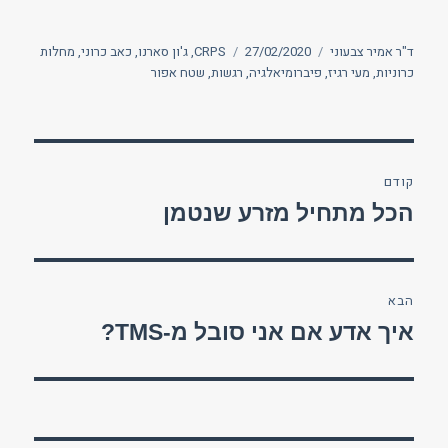
מחבר
פורסם
תגיות
ד"ר אמיר צבעוני
27/02/2020
CRPS
,
ג'ון סארנו
,
כאב כרוני
,
מחלות
בתאריך
כרוניות
,
מעי רגיז
,
פיברומיאלגיה
,
רגשות
,
שטח אפור
ניווט
קודם
הפוסט
הכל מתחיל מזרע שנטמן
הקודם:
הבא
הפוסט
איך אדע אם אני סובל מ-TMS?
הבא: