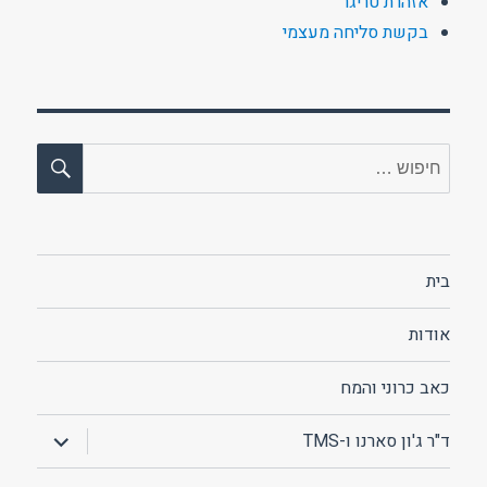
אזהרת טריגר
בקשת סליחה מעצמי
חיפו
חפש:
בית
אודות
כאב כרוני והמח
הצג
ד"ר ג'ון סארנו ו-TMS
תפריט