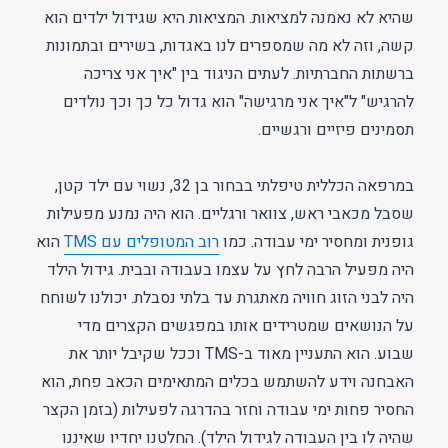
שהיא לא נאמנה למציאות. המציאות היא שגידול ילדים הוא
קשה, וזה לא מה שמספרים לנו באגדות, בשירים ובתמונות
ברשתות החברתיות. לעתים הניגוד בין "איך אני צריכה
להרגיש" ל"איך אני מרגישה" הוא גדול כל כך וכך נולדים
תסמינים פיזיים ורגשיים.
במרפאה הכללית טיפלתי בבחור בן 32, נשוי עם ילד קטן,
שסבל מכאבי ראש, צוואר ורגליים. הוא היה נמנע מפעילות
גופנית ומחסיר ימי עבודה. כמו
רוב המטופלים עם TMS
הוא
היה מפעיל הרבה לחץ על עצמו בעבודה ובבית. גידול הילד
היה לבני הזוג חוויה מאתגרת עד בלתי נסבלת. יכולנו לשוחח
על הנושאים שמטרידים אותו במפגשים הקצרים מדי
שבוע. הוא התעניין מאוד ב-TMS וככל שקיבל יותר את
האבחנה וידע להשתמש בכלים המתאימים הכאב פחת, הוא
החסיר פחות ימי עבודה וחזר בהדרגה לפעילות (בזמן הקצר
שהיה לו בין העבודה לגידול הילד). החלטנו יחדיו שאיננו