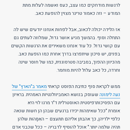
לרגשות מודחקים כמו עצב, כעס ואשמה לעלות מתת
המודע – וזה כאמור טריגר מצוין להופעת כאב.
אז הלידה יכולה לכאוב, אבל לפחות אנחנו יודעים שיש לה
התחלה וסוף. בהמשך מגיע אושר גדול, שמלווה לעתים גם
עם קושי גדול. כל עוד אנחנו משאירים את הרגשות הקשים
בפנים, יש סיכון שיתפרצו בדרך אחרת כמו הופעת כאב.
מהכיוון ההפוך, בסביבה סטרסוגנית, כמו של חוסר שינה
וחרדה, כל כאב עלול להיות מוחמר.
ממש לקראת סוף כתיבת הפוסט קראתי
מאמר ב"הארץ" של
נעה לימונה
שעוסק בנושא האמביוולנטיות האמהית. בראיון
עם הפסיכותרפיסטית האוסטרלית ד"ר מרגו לוי היא
אומרת "ככל שאימהות יכירו ברגעים שבהן הן חשות שנאה
כלפי ילדיהן, כך אהבתן אליהם תתעצם – האִמָּהוּת שלהן
תהיה שלמה יותר." אוכל להוסיף לדבריה – ככל שכבני אדם