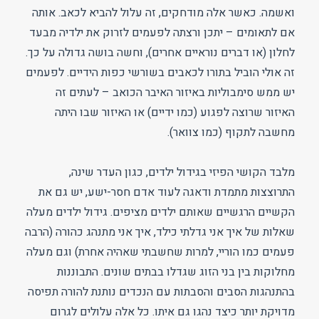
ואשמה. כאשר אלה מודחקים, זה עלול להביא לכאב. אותה
אם לתאומים – יתכן ורצתה לפעמים לזרוק את ילדיה מבעד
לחלון (או דברים נוראיים אחרים), וחשה בושה גדולה על כך.
זה אולי הוביל בתורו לכאבים בשורשי כפות הידיים. לפעמים
יש ממש סימבוליות באיזור האיבר הכואב – לעתים זה
האיזור שרוצה לפגוע (כמו ידיים) או האיזור שבו היתה
מחשבה לתקוף (כמו צוואר).
מלבד הקושי הפיזי בגידול ילדים, כגון העדר שינה,
התרוצצות מתמדת ודאגה לעוד אדם חסר-ישע, יש גם את
הקשיים הרגשיים שאותם ילדים מציפים. גידול ילדים מעלה
שאלות של איך אני גדלתי כילד, איך אני מתנהג כהורה (הרבה
פעמים כמו הוריי, למרות שחשבתי שאהיה אחרת) וגם מעלה
מחלוקות בין בני הזוג שגדלו בבתים שונים. התבוננות
בהתנהגות הסבים והסבתות עם הנכדים נותנת להורה תפיסה
מדויקת יותר כיצד נהגו גם איתו. כל אלה עלולים לגרום