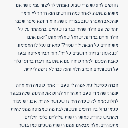
זקוקים להפגש מדי שבוע ואמרתי לו ליצור עמי קשר אם
משהו משתנה. לאחר כמה חודשים הוא חזר אליי ואמר
שהכאב התפרץ שוב בצורה קשה. הוא דווקא סיפר שכבר
יותר קל עם הילד שהיה כבר בן שנתיים. בהסתמך על גיל
הילד וחיים במדינת ישראל שאלתי אותו "האם אתם
משוחחים על הבאת ילד נוסף?" פתאום נפל לו האסימון.
"כן, אנחנו בדיוק חושבים על זה". הוא הבין מאיפה נבעו
כאביו הפעם ולאחר שיחה עם אשתו בה דיברו באופן גלוי
על רגשותיהם הכאב חלף והוא כבר לא נזקק לי יותר.
חברה פסיכולוגית אמרה לי פעם – אמא שפויה היא אחת
שמרגישה מדי פעם את הדחף לזרוק את התינוק שלה מבעד
לחלון, אמא לא שפויה היא זו שעושה את זה. אכן, יש ניגוד
פנימי גדול בין דחפים ורגשות לבין מה שמצופה ממני להיות
ולהרגיש כהורה. כאשר רגשות שליליים כלפי הילדים
מתעוררים, אלה מביאים עמם רגשות משניים כמו בושה