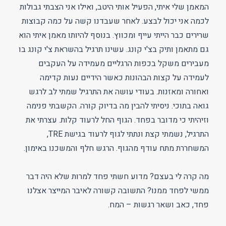
המאמן שלי איתי, הפעיל אותי היטב, ואילו אני הצבתי גבולות
לכמה אני יכול לבצע. לאחר שעבדנו קשה על כמה קבוצות
שרירים כבר הייתי עייף ומכווץ. בנוסף להיותו מאמן איתי הוא
גם מתאמן ותיק בצ'י קונג. עשינו תרגיל בהשראת צ'י קונג בו
מעבירים משקל בכפות הרגליים מעמידה על העקבים
לעמידה על קצות הבהונות כאשר הידיים נעות קדימה
ואחורה ומאזנות. בעודי עושה את התרגיל שמתי לב לרגש
גואה בתוכי. ניסיתי להבין מה בדיוק קורה. הקשבתי פנימה
וזיהיתי כי מדובר בפחד. הגוף החל לרעוד קלות. עצרתי את
התרגיל, נשמתי קצת ונתתי לגוף לרעוד בגישת TRE,
המשחררת מתח עודף מהגוף. הרגש חלף והמשכנו באימון.
מה קרה לי בעצם? מדוע חשתי פחד למרות שלא היה דבר
ממשי לפחד ממנו? התשובה קשורה לאיבר המייצר אצלנו
פחד, כאב ושאר רגשות – המח.