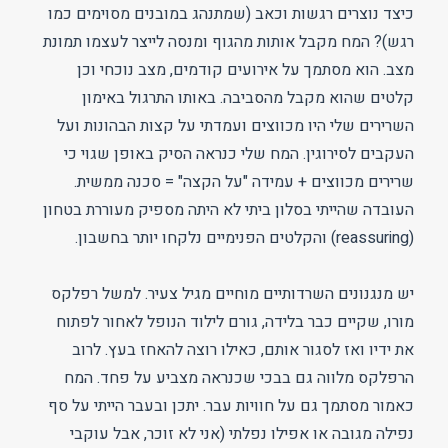
כיצד נוצרים רגשות וכאב (שמתנהג במובנים מסוימים כמו
רגש)? המח מקבל אותות מהגוף ומנסה לייצר לעצמו תמונת
מצב. הוא מסתמך על אירועים קודמים, מצב נוכחי וכן
קלטים שהוא מקבל מהסביבה. באותו התרגול באימון
השרירים שלי היו מכווצים ועמדתי על קצות הבהונות ועל
העקבים לסירוגין. המח שלי כנראה הסיק באופן שגוי כי
שרירים מכווצים + עמידה "על הקצה" = סכנה ממשית.
העובדה שהייתי בסלון ביתי לא היתה מספיק מעוררת בטחון
(reassuring) והקלטים הפנימיים נלקחו יותר בחשבון.
יש מנגנונים השרדותיים מוחיים מגיל צעיר. למשל רפלקס
מורו, שקיים כבר בלידה, גורם לילוד הנופל לאחור לפתוח
את ידיו ואז לסגור אותם, כאילו רוצה להאחז בעץ. לרוב
הרפלקס מלווה גם בבכי שכנראה מצביע על פחד. המח
כאמור מסתמך גם על חוויות עבר. יתכן ובעבר הייתי על סף
נפילה מגובה או אפילו נפלתי (אני לא זוכר, אבל עוקבי