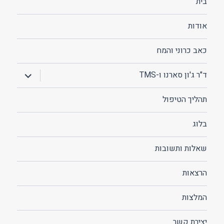
בית
אודות
כאב כרוני והמח
הצג
ד"ר ג'ון סארנו ו-TMS
תפריט
תהליך הטיפול
בלוג
שאלות ותשובות
הרצאות
המלצות
יצירת קשר