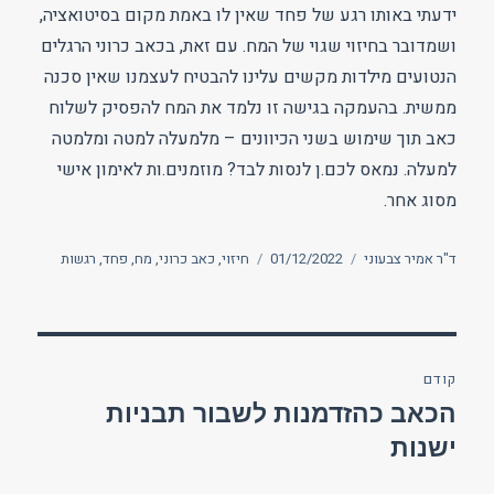
ידעתי באותו רגע של פחד שאין לו באמת מקום בסיטואציה,
ושמדובר בחיזוי שגוי של המח. עם זאת, בכאב כרוני הרגלים
הנטועים מילדות מקשים עלינו להבטיח לעצמנו שאין סכנה
ממשית. בהעמקה בגישה זו נלמד את המח להפסיק לשלוח
כאב תוך שימוש בשני הכיוונים – מלמעלה למטה ומלמטה
למעלה. נמאס לכם.ן לנסות לבד? מוזמנים.ות לאימון אישי
מסוג אחר.
מחבר
פורסם
תגיות
ד"ר אמיר צבעוני
01/12/2022
חיזוי
,
כאב כרוני
,
מח
,
פחד
,
רגשות
בתאריך
ניווט
קודם
הפוסט
הכאב כהזדמנות לשבור תבניות
הקודם:
ישנות