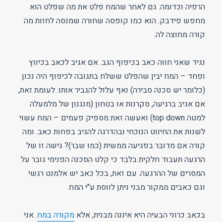
הרפיה וכדומה. גם לאחר שהמח פלט את מה שפלט הוא
מחפש פידבק. הוא כמו קופסה שחורה שמנסה לחזות מה
קורה מחוצה לה.
נגיד שאני חווה כאב בכיפוף הגב. אם אגיב לכאב בכיווץ
ופחד – המח יבין שהפלט ששלח בתגובה לכיפוף היה נכון
(כלומר יש סכנה סבירה) ואף עלול להגביר אותו. לעומת זאת,
אם אגיב ברגיעה, סקרנות או בטחון (מנגנון של מלמעלה
למטה top down) ואעשה זאת מספיק פעמים – המח עשוי
לשנות את החיווט הנוכחי ובהדרגה להגיב בפחות כאב. ומה
קורה אם מדובר בפגיעה ממשית (כמו שבר)? גישה זו של
הרגעה תעבוד חלקית בלבד כי קלט הסכנה הפנימי גובר על
המסרים של ההרגעה. עם זאת, בכל כאב יש אלמנט רגשי
וגם כאבים ממקור מבני ניתן לווסת ע"י המח.
בכאב כרוני הבעיה היא איננה מבנית, אלא
מקורה במח
. אני