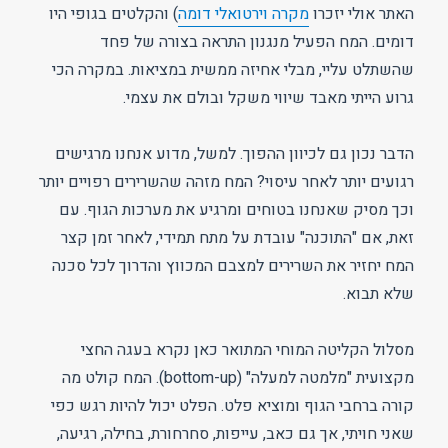
האתר אולי יזכרו
מקרה וירטואלי דומה
) והקלטים בגופי היו
דומים. המח הפעיל מנגנון התראה בצורה של פחד
שהשתלט עליי, מבלי אחיזה ממשית במציאות. במקרה הכי
גרוע הייתי מאבד שיווי משקל ובולם את עצמי.
הדבר נכון גם לכיוון ההפוך. למשל, מדוע אנחנו מרגישים
רגועים יותר לאחר עיסוי? המח מזהה שהשרירים רפויים יותר
וכך מסיק שאנחנו בטוחים ומרגיע את מערכות הגוף. עם
זאת, אם "התוכנה" עובדת על מתח תמידי, לאחר זמן קצר
המח יחזיר את השרירים למצבם המכווץ והדרוך לכל סכנה
שלא תבוא.
מסלול הקליטה המוחי המתואר כאן נקרא בעגה החצי
מקצועית "מלמטה למעלה" (bottom-up). המח קולט מה
קורה ברחבי הגוף ומוציא פלט. הפלט יכול להיות רגש כפי
שאני חויתי, אך גם כאב, עייפות, סחרחורת, בחילה, רגיעה,