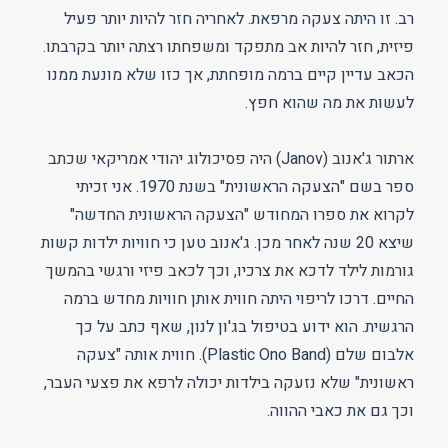
רב. זו היתה צעקה מרפאת. לאחריה חזר להיות יותר פעיל
פיזית, חזר להיות אב מתפקד ומשפחתו רצתה יותר בקרבתו.
הכאב עדיין קיים ברמה מופחתת, אך כזו שלא מונעת ממנו
לעשות את מה שהוא חפץ.
ארתור ג'אנוב (Janov) היה פסיכולוג יהודי אמריקאי שכתב
ספר בשם "הצעקה הראשונית" בשנת 1970. אני זכיתי
לקרוא את ספרו המחודש "הצעקה הראשונית החדשה"
שיצא 20 שנה לאחר מכן. ג'אנוב טען כי חוויות ילדות קשות
גורמות לילד לדכא את צרכיו, וכך לכאב פיזי ורגשי בהמשך
החיים. דרכו לריפוי היתה חווית אותן חוויות מחדש ברמה
הרגשית. הוא ידוע בטיפול בג'ון לנון, שאף כתב על כך
אלבום שלם (Plastic Ono Band). חווית אותה "צעקה
ראשונית" שלא נזעקה בילדות יכולה לרפא את פצעי העבר,
וכך גם את כאבי ההווה.