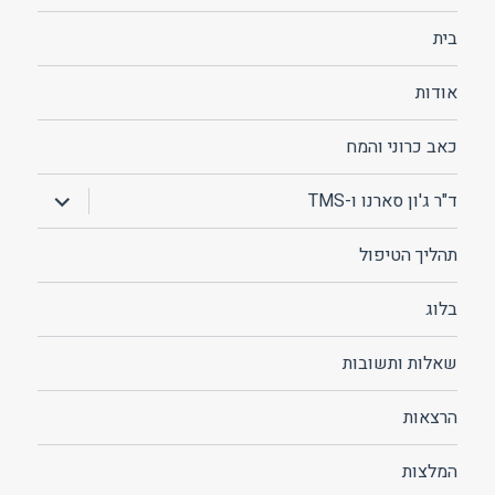
בית
אודות
כאב כרוני והמח
הצג
ד"ר ג'ון סארנו ו-TMS
תפריט
תהליך הטיפול
בלוג
שאלות ותשובות
הרצאות
המלצות