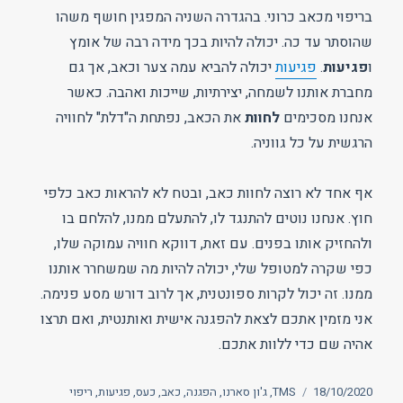
בריפוי מכאב כרוני. בהגדרה השניה המפגין חושף משהו
שהוסתר עד כה. יכולה להיות בכך מידה רבה של אומץ
ו
פגיעות
.
פגיעות
יכולה להביא עמה צער וכאב, אך גם
מחברת אותנו לשמחה, יצירתיות, שייכות ואהבה. כאשר
אנחנו מסכימים
לחוות
את הכאב, נפתחת ה"דלת" לחוויה
הרגשית על כל גווניה.
אף אחד לא רוצה לחוות כאב, ובטח לא להראות כאב כלפי
חוץ. אנחנו נוטים להתנגד לו, להתעלם ממנו, להלחם בו
ולהחזיק אותו בפנים. עם זאת, דווקא חוויה עמוקה שלו,
כפי שקרה למטופל שלי, יכולה להיות מה שמשחרר אותנו
ממנו. זה יכול לקרות ספונטנית, אך לרוב דורש מסע פנימה.
אני מזמין אתכם לצאת להפגנה אישית ואותנטית, ואם תרצו
אהיה שם כדי ללוות אתכם.
פורסם
תגיות
18/10/2020
TMS
,
ג'ון סארנו
,
הפגנה
,
כאב
,
כעס
,
פגיעות
,
ריפוי