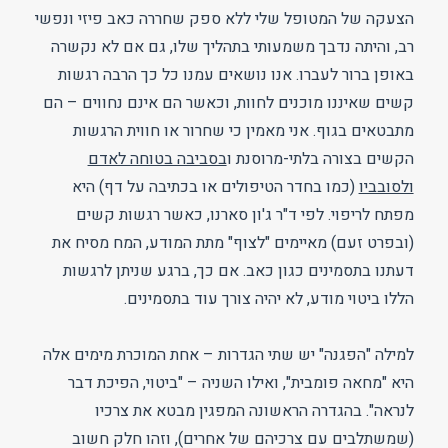
הצעקה של המטופל שלי ללא ספק שחררה כאב פיזי ונפשי
רב, והיתה נדבך משמעותי בתהליך שלו, גם אם לא נקשרה
באופן ברור לעברו. אנו נושאים עמנו כל כך הרבה רגשות
קשים שאיננו מוכנים לחוות, וכאשר הם אינם נחווים – הם
מתבטאים בגוף. אני מאמין כי שחרור או חווית הרגשות
הקשים בצורה בלתי-מרוסנת ו
בסביבה בטוחה לאדם
ולסובביו
(כמו בחדר הטיפולים או בכתיבה על דף) היא
מפתח לריפוי. לפי ד"ר ג'ון סארנו, כאשר רגשות קשים
(ובפרט זעם) מאיימים "לצוף" מתת המודע, המח מסיח את
דעתנו בתסמינים כגון כאב. אם כך, ברגע שניתן לרגשות
הללו ביטוי מודע, לא יהיה צורך עוד בתסמינים.
למילה "הפגנה" יש שתי הגדרות – אחת המוכרת מימים אלה
היא "מחאה פומבית", ואילו השניה – "ביטוי, הפיכת דבר
לנראה". בהגדרה הראשונה המפגין מבטא את צרכיו
(שמשתלבים עם צרכיהם של אחרים), וזהו חלק חשוב