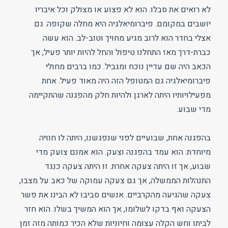
לא רואים את סבלו. הוא לא פצוע או מצולק וכל איבריו
יושבים במקומם. פיברומיאלגיה היא מחלה שקופה. גם
אצלי בחדר הוא לרוב מגיע מחויך וטוב-לב. הוא עשה
כברת-דרך מאז התחלנו טיפול והחל להיות יותר פעיל, אך
הכאב היה שם עדיין נוכח ומגביל. כמו ברבים מחולי
פיברומיאלגיה גם המטופל הזה היה מאוד פעיל. אחת
מפעילויותיו היתה לארגן ולהיות חלק מהפגנה שהתקיימה
מדי שבוע.
בהפגנה אחת, שבועיים לפני שנפגשנו, היתה לו חוויה
מיוחדת. הוא עמד בהפגנה וצעק. הוא אמנם צועק מדי
שבוע, אך זו היתה צעקה אחרת. זו היתה צעקה כנגד
התנהלות הממשלה, אך גם צעקה עמוקה של כאב על מצבו,
צעקה שהגיעה מהקרביים. אנשים סביבו לא הבינו את פשר
הצעקה ואף בדקו לשלומו, אך הוא המשיך בשלו. הוא חזר
לביתו וחש הקלה עצומה וחיוניות שלא הכיר כמותה מזה זמן