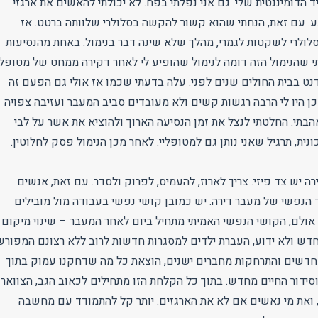
 הדומיננטית שלי. גם אני נפלתי בפח. לא יכולתי להאשים את ארגזי
. עם זאת, הנחתי שהוא קשור להקשה בסלולרי שלוותה ברטט. אז
ולרי לשקטות לגמרי, מהלך שלא שינה דבר בנימול. באחת מהנסיעות
י שהנימול הזה דומה לנימול שהופיע לי לאחר דקירה ממחט של מטופל,
נט בבית החולים שנים לפני. עלה בדעתי שכמו אז אולי גם הפעם זה
כן היו לי הרבה רגשות קשים ולא מעובדים סביב המעבר ועזיבה צפויה
תי. החלטתי לנצל את זמן הנסיעה הארוך ולהוציא את אשר על לבי
נית, תרגיל שאני נותן גם למטופליי. לאחר מכן הנימול פסק לחלוטין.
 יש צד פיזי. צריך לארוז, להעמיס, לפרוק ולסדר. עם זאת, אנשים
הנפשי של מעבר דירה. יש כמובן קושי נפשי בעבודה מול מובילים
אולם, הקושי הנפשי האמיתי מתחיל ביום לאחר המעבר – שינוי מיקום
דש ולא ידוע, העברת ילדים למסגרות חדשות לרוב ללא רצונם המפורש
חדשים והתרחקות מחברים ישנים, הוצאת כל מה שדחקנו עמוק בתוך
סידור החיים מחדש. בתוך כל הקלחת הזו מתחילים לכאוב הגב, הצוואר
, ואת מי נאשים אם לא את הארגזים. יותר קל להתמודד עם מחשבה