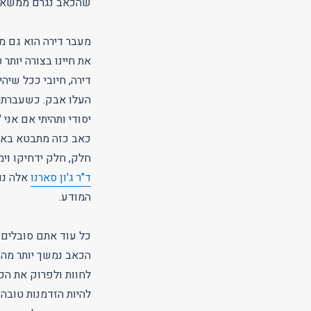
שהכאב נגרם ממשא פ
מעבר דירה הוא גם מ
את חיינו בצורה יותר
דירה, חיובי ככל שיה
העלו אבק. כשעברתי 
יסודי ותהיתי אם אנ
כאב כזה מתבטא באות
חלק, חלק ידחיקו וי
ד"ר ג'ון סארנו
אלה נו
המודע.
כל עוד אתם סובלים 
הכאב נמשך יותר מהז
לחוות ולפרוק את הכא
להיות הזדמנות טובה 