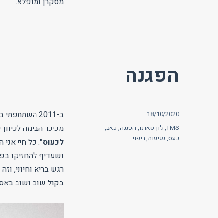
מסקרן ומופלא.
הפגנה
פורסם
ב-2011 השתתפ
18/10/2020
בתאריך
תגיות
מכיכר הבימה לכיוון 
TMS
,
ג'ון סארנו
,
הפגנה
,
כאב
,
כעס
,
פגיעות
,
ריפוי
לכעוס"
. כל חיי אנ
ושעדיף להחזיקו בפנ
רגש בריא וחיוני, וז
בקול שוב ושוב באסרט