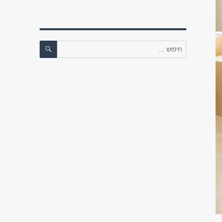
חיפוש
חפש: