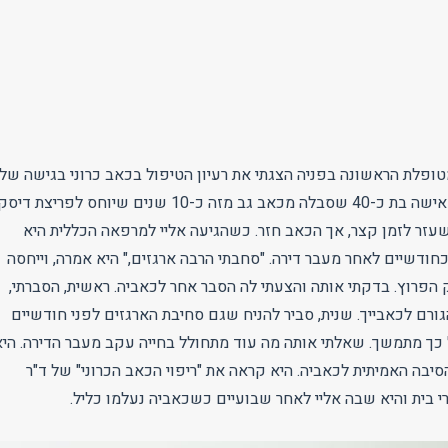
טופלת הראשונה בפניה הצגתי את רעיון הטיפול בכאב כרוני בגישה של
. היא היתה אישה בת כ-40 שסבלה מכאב גב מזה כ-10 שנים שיוחס לפריצת דיס
שעזר לזמן קצר, אך הכאב חזר. כשהגיעה אליי למרפאה הכללית היא
חודשיים לאחר מעבר דירה. "סחבתי הרבה ארגזים," היא אמרה, וייחסה
הפרוץ. בדקתי אותה והצעתי לה הסבר אחר לכאביה. ראשית, הסברתי,
ורם לכאבייך. שנית, סביר להניח שגם סחיבת הארגזים לפני חודשיים
 כך מתמשך. שאלתי אותה מה עוד מתחולל בחייה עקב מעבר הדירה. היא
בה האמיתית לכאביה. היא קראה את "ריפוי הכאב הכרוני" של ד"ר
רי בית והיא שבה אליי לאחר שבועיים כשכאביה נעלמו כליל.