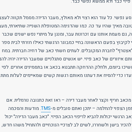
יזי כבד ולא ממשא נפשי כבד.
סע נפשי. כל עוד הוא רצוי ולא מאולץ, מעבר הדירה מסמל תקווה לעצב
 טובה מאיך שהיו עד כה. כמו שהדגימה המטופלת השנייה שתיארתי, מעב
יה, גם מעמת אותנו עם זכרונות עבר, ומנגן על מיתרי נפש ישנים שכבר
לקיבוץ בפעם הראשונה בחיי כמבוגר הרגשתי כאילו חזרתי לבית ספר
י "אצטרף" לחברת המקובלים. לעתים חשתי כאב של דחיה חברתית. במח
ם איזורים של כאב פיזי. יש אנשים סתגלניים שמעבר הדירה יהיה להם
משיכו ביומם, ולחלק ההדחקה תתבטא בכאב או בתסמינים אחרים. לפי
עדו כדי להסיח את דעתנו מאותם רגשות קשים שמאיימים לעלות מתת
מכאב חריף וקצר לאחר מעבר דירה – ראו זאת כתגובה נורמלית. אם
מן הצפוי להחלמה – יתכן ואתם סובלים מ-
TMS
. מודעות והסכמה
ב הרגשי יכולות להביא לריפוי הכאב הפיזי. "כאב מעבר הדירה" יכול
להכיר בישן ולשחררו, לשים לב לצרכיי הנוכחיים ולהתחיל משהו חדש,