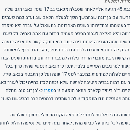
יזית ונפשית
מטופלת אחרת שלי כבת 45 הגיעה אליי לאחר שסבלה מכאבי גב 17 שנה. כאבי הגב שלה
חדשה עם בן זוגה שבהמשך הפך לבעלה. הכאב שב ועזב כמה פעמים
 בעוצמתו ובתדירותו בשנים האחרונות. בתשאול על עברה היא סיפרה
ותה והיא נאלצה לעבור מספר פעמים דירות עם אמה ואחיה. כל פעם
שים, אמה העבירה אותם דירה שוב. היא ניתקה קשר עם אביה כנערה
זיק לה. דווקא שעברה לגור עם גבר מיטיב, כאב הגב פרץ לראשונה.
ישרתי בין מעברי הדירה כילדה למעבר דירה עם בן הזוג ושנינו הבנו
שור למרכיבים הפיזיים בלבד. יתכן כי הכאב הנפשי שהיה כרוך בכל
מעבר דירה בילדותה איים לעלות למודעות במעבר לפני 17 שנה ועל כן התבטא בכאב פיזי.
ר עם דמות גברית מיטיבה לאישה שלא זכתה לכזו בחייה יכול לעורר כאב
זיים. ד"ר דיוויד קלארק מתאר תופעה זו ב
ספרו
כ-"בן זוג טוב, מחלה
ותה מטופלת וגם התפקוד שלה השתפרו דרמטית כבר במפגשנו השני.
 כשנה וחצי נאלצתי לנסוע למרפאה הקודמת שלי במשך כשלושה
שעה לכל כיוון על כביש מהיר. לאחר כמה ימים של נסיעה החלתי לחוש