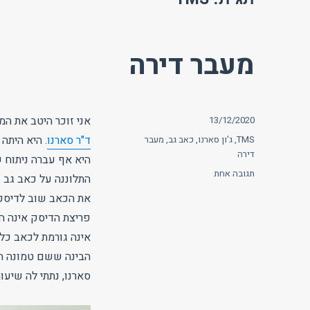
מעבר דירה
פורסם
אני זוכר היטב את המ
13/12/2020
בתאריך
תגיות
ד"ר סארנו
TMS
,
ג'ון סארנו
,
כאב גב
,
מעבר
דירה
היא אף עברה ניתוח 
על
תגובה אחת
התלוננה על כאב גב כ
מעבר
את הכאב שוב לדיסק 
דירה
פריצת הדיסק אינה הג
אינה גורמת לכאב כל
הבינה ששם טמונה הסי
סארנו, נתתי לה שיעו