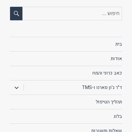
חיפו
חפש:
בית
אודות
כאב כרוני והמח
הצג
ד"ר ג'ון סארנו ו-TMS
תפריט
תהליך הטיפול
בלוג
שאלות ותשובות