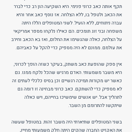
תקף אותה כאב כרוני פנימי. היא השקיעה הון רב כדי לברר
את הכאב ולטפל בו, ללא הצלחה. אז נוסף כאב אחר והיא
עברה ניתוחים, ללא הועיל. לשני המטופלים הללו היתה
משפחה ובני זוג תומכים. הם כאילו נלקחו מספר אמריקאי
על הצלחה, כאלה שהגשימו את החלום, ואז בא הכאב וחירב
את עולמם. ממונם לא היה מספיק כדי להקל על כאביהם.
אין ספק שהופעת כאב משתק, בעיקר כשזה הופך לכרוני,
היא משבר משמעותי. האדם מרגיש שהכל נלקח ממנו. גם
כאשר יש מקורות תמיכה רגשיים וכן בסיס כלכלי לעתים זה
לא מספיק כדי להשתקם. כאב כרוני מבחינה זו דומה גם
לתהליך אבל. יש אנשים שימשיכו בחייהם, ויש כאלה
שיתקשו להתרומם מן השבר.
בשני המטופלים שתיארתי היה משבר זהות. במטופל שעשה
את האקזיט החברה שהקים היתה חלק משמעותי מחייו,