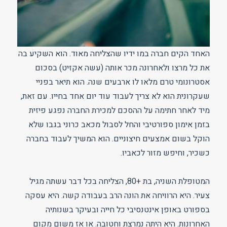
האחד הקים חברה במו ידיו שהצליחה מאוד. הוא השקיע בה
את כל מרצו ולאחרונה מכר אותה (עשה אקזיט) בסכום
אסטרונומי טרם מלאו לו ארבעים שנה. הוא תיאר בפניי
שעקרונית הוא לא צריך לעבוד עוד יום אחד בחייו. עם זאת,
מיד לאחר חתימה על ההסכם למכירת החברה נפגע פיזית
בזמן אימון ספורטיבי והחל לסבול מכאב כרוני בגבו שלא
הוקל בשום אמצעים חיצוניים. הוא המשיך לעבוד בחברה
כשכיר, וחיפש מזור לכאביו.
המטופלת השניה, בת +80, הצליחה בכל דבר עשתה מגיל
צעיר. היא הרוויחה את הונה הרב בעבודה קשה. היא עסקה
בספורט באופן אינטנסיבי כל חייה ובעיקר בשנותיה
האחרונות. היא היתה נמרצת וחטובה. או אז משום מקום