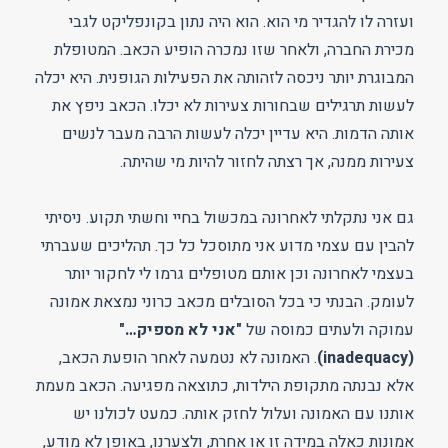
ועזרה לו להגדיר מי הוא. הוא היה נתון בקונפליקט לגבי
מכירת החברה, ולאחר שזו נמכרה הופיע הכאב. המטופלת
המבוגרת יותר ניכסה לזהותה את הפעילות הגופנית. היא יכלה
לעשות תרגילים שבחורות צעירות לא יכלו. הכאב ניפץ את
אותה הדמות. היא עדיין יכלה לעשות הרבה מעבר לנשים
צעירות ממנה, אך רצתה לחזור להיות מי שהיתה.
גם אני נתקלתי לאחרונה במכשול בחיי וחשתי תקוע. ניסיתי
להבין עם עצמי מדוע אני מתוסכל כל כך. תהליכים שעברתי
בעצמי לאחרונה וכן אותם מטופלים גרמו לי לחקור יותר
לעומק. הבנתי כי בכל הסובלים מכאב כרוני נמצאת אמונה
עמוקה ולעתים כמוסה של
"אני לא מספיק…"
(inadequacy)
. האמונה לא נטמעה לאחר הופעת הכאב,
אלא נבנתה מתקופת הילדות, כתוצאה מפגיעה. הכאב מעמת
אותנו עם האמונה ועלול לחזק אותה. כמעט לכולנו יש
אמונות כאלה במידה זו או אחרת, ולצערנו, באופן לא מודע,