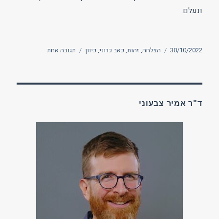
ונעלם.
פורסם
תגיות
על
30/10/2022
הצלחה
,
זהות
,
כאב כרוני
,
כיוון
תגובה אחת
בתאריך
הכאב
כהזדמנות
לשבור
תבניות
ישנות
ד"ר אמיר צבעוני