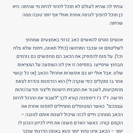
עניתי לה שהיא לעולם לא תוכל לחזור להיות מי שהיתה. היא
כן תוכל להפוך לגרסה אחרת ואולי אף יותר טובה ממה
שהיתה.
אנשים נוטים להאשים כאב כרוני באמצעים שמחוץ
לשליטתם או שכבר התרחשו (כולל תאונה, ניתוח שלא צלח
וכו'). על מנת להפסיק את הכאב הם מחפשים גם גורמים
מבחוץ שיסייעו. בתפיסה זו אין לנו השפעה על המציאות
שלנו. אבל אולי יש גם אפשרות אחרת? הכאב (או כל קושי
אחר בו נתקלים כפי שקרה לי) הוא הזדמנות נהדרת לצאת
מהתקיעות, לשבור את התבנית הישנות וליצור תודעה/זהות
חדשה. ד"ר ג'ו דיספנזה קורא לכך "לשבור את ההרגל להיות
עצמכם". כאשר המטופלים מתחילים לתפוס אחרת את
הכאב ממחרב חיים לכזה שיכול לשנות אותם לטובה –
הקסם קורה. כאשר האדם משנה את חייו לכיוון הנכון לו
יותר – הכאב אינו נחוץ יותר והוא באופן הדרגתי שוכך