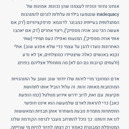
אנחנו נחזור ונוכיח לעצמנו שהן נכונות. אמונות של
inadequacy שנטמעו בילדות עלולות לגרום להתנהגות
הסתגלותית בעייתית כמבוגר. לדוגמא: פרפקציוניזם ('רק אם
אעשה הכי טוב אהיה מספיק'), ריצוי אחרים ('רק אם יאהבו
אותי אהיה מספיק'), המנעות ואפילו כעס תמידי (שתי
האחרונות נועדו להגן על עצמי כדי שלא אפגע שוב). אולי
נקנא באנשים כאלה שיצטיירו כמוצלחים, אך לא נדע
(ולעתים קרובות גם הם לא) מה מתחולל אצליהם בפנים.
אדם המחובר מדי לזהות שלו יחזור שוב ושוב על התנהגויות
המוכתבות מאותה זהות. זה עלול הוביל אותו לתחושת
תקיעות. עם זאת, לרוב ידרש אירוע מטלטל (כמו הופעת
כאב) כדי להראות לאדם שלמעשה הוא איננו חופשי.
התפתחות מתמדת נובעת משחרור אותן תבניות המאששות
לנו את זהותנו. כך נוכל להתרחב מעבר לגרסה הקודמת שלנו.
המטופלת המבוגרת כאמור רק רצתה לחזור להיות מי שהייתה.