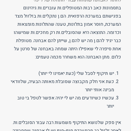
בתסמונות כאב רבות המטופלים.ות עוברים.ות גיהינום
בפגישתם במערכת הרפואית. הם.ן נתקלים.ות בזלזול מצד
המערכת, חוסר אמון בתלונות, טענה שהתלונות מומצאות
וכדומה. התוצאה היא שהסובלים.ות רק מחכים.ות שמישהו
כבר יגיד להם.ן מה יש להם.ן, שייתן להם אבחנה. מטופלת
אחת סיפרה לי שאפילו היתה שמחה באבחנה של סרטן על
כלום. מתן האבחנה הוא משחרר מכמה טעמים:
יש תיקוף לסבל שלי (כעת יאמינו לי יותר)
כעת אני חלק מקבוצה שסובלת מאותה הבעיה, שלוודאי
מבינה אותי יותר
עכשיו כשיודעים מה יש לי יהיה אפשר לטפל בי טוב
יותר
אין ספק שלנושא התיקוף משמעות רבה עבור הסובלים.ות.
לאחר זלזול רב מהמערכת סוף-סוף יש לי אבחנה שמסבירה