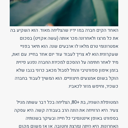
האחד הקים חברה במו ידיו שהצליחה מאוד. הוא השקיע בה
את כל מרצו ולאחרונה מכר אותה (עשה אקזיט) בסכום
אסטרונומי טרם מלאו לו ארבעים שנה. הוא תיאר בפניי
שעקרונית הוא לא צריך לעבוד עוד יום אחד בחייו. עם זאת,
מיד לאחר חתימה על ההסכם למכירת החברה נפגע פיזית
בזמן אימון ספורטיבי והחל לסבול מכאב כרוני בגבו שלא
הוקל בשום אמצעים חיצוניים. הוא המשיך לעבוד בחברה
כשכיר, וחיפש מזור לכאביו.
המטופלת השניה, בת +80, הצליחה בכל דבר עשתה מגיל
צעיר. היא הרוויחה את הונה הרב בעבודה קשה. היא עסקה
בספורט באופן אינטנסיבי כל חייה ובעיקר בשנותיה
האחרונות. היא היתה נמרצת וחטובה. או אז משום מקום