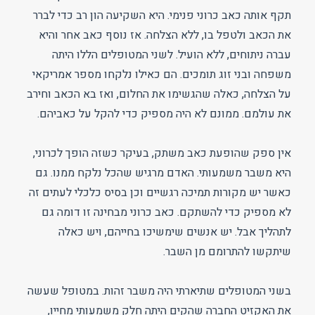
תקף אותה כאב כרוני פנימי. היא השקיעה הון רב כדי לברר
את הכאב ולטפל בו, ללא הצלחה. אז נוסף כאב אחר והיא
עברה ניתוחים, ללא הועיל. לשני המטופלים הללו היתה
משפחה ובני זוג תומכים. הם כאילו נלקחו מספר אמריקאי
על הצלחה, כאלה שהגשימו את החלום, ואז בא הכאב וחירב
את עולמם. ממונם לא היה מספיק כדי להקל על כאביהם.
אין ספק שהופעת כאב משתק, בעיקר כשזה הופך לכרוני,
היא משבר משמעותי. האדם מרגיש שהכל נלקח ממנו. גם
כאשר יש מקורות תמיכה רגשיים וכן בסיס כלכלי לעתים זה
לא מספיק כדי להשתקם. כאב כרוני מבחינה זו דומה גם
לתהליך אבל. יש אנשים שימשיכו בחייהם, ויש כאלה
שיתקשו להתרומם מן השבר.
בשני המטופלים שתיארתי היה משבר זהות. במטופל שעשה
את האקזיט החברה שהקים היתה חלק משמעותי מחייו,