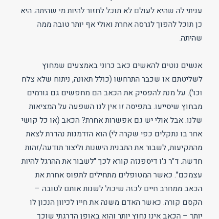
עניתי לה שהיא לעולם לא תוכל לחזור להיות מי שהיתה. היא
כן תוכל להפוך לגרסה אחרת ואולי אף יותר טובה ממה
שהיתה.
אנשים נוטים להאשים כאב כרוני באמצעים שמחוץ
לשליטתם או שכבר התרחשו (כולל תאונה, ניתוח שלא צלח
וכו'). על מנת להפסיק את הכאב הם מחפשים גם גורמים
מבחוץ שיסייעו. בתפיסה זו אין לנו השפעה על המציאות
שלנו. אבל אולי יש גם אפשרות אחרת? הכאב (או כל קושי
אחר בו נתקלים כפי שקרה לי) הוא הזדמנות נהדרת לצאת
מהתקיעות, לשבור את התבנית הישנות וליצור תודעה/זהות
חדשה. ד"ר ג'ו דיספנזה קורא לכך "לשבור את ההרגל להיות
עצמכם". כאשר המטופלים מתחילים לתפוס אחרת את
הכאב ממחרב חיים לכזה שיכול לשנות אותם לטובה –
הקסם קורה. כאשר האדם משנה את חייו לכיוון הנכון לו
יותר – הכאב אינו נחוץ יותר והוא באופן הדרגתי שוכך