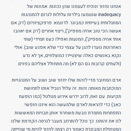
אנחנו נחזור ונוכיח לעצמנו שהן נכונות. אמונות של
inadequacy שנטמעו בילדות עלולות לגרום להתנהגות
הסתגלותית בעייתית כמבוגר. לדוגמא: פרפקציוניזם ('רק אם
אעשה הכי טוב אהיה מספיק'), ריצוי אחרים ('רק אם יאהבו
אותי אהיה מספיק'), המנעות ואפילו כעס תמידי (שתי
האחרונות נועדו להגן על עצמי כדי שלא אפגע שוב). אולי
נקנא באנשים כאלה שיצטיירו כמוצלחים, אך לא נדע
(ולעתים קרובות גם הם לא) מה מתחולל אצליהם בפנים.
אדם המחובר מדי לזהות שלו יחזור שוב ושוב על התנהגויות
המוכתבות מאותה זהות. זה עלול הוביל אותו לתחושת
תקיעות. עם זאת, לרוב ידרש אירוע מטלטל (כמו הופעת
כאב) כדי להראות לאדם שלמעשה הוא איננו חופשי.
התפתחות מתמדת נובעת משחרור אותן תבניות המאששות
לנו את זהותנו. כך נוכל להתרחב מעבר לגרסה הקודמת שלנו.
המטופלת המבוגרת כאמור רק רצתה לחזור להיות מי שהייתה.