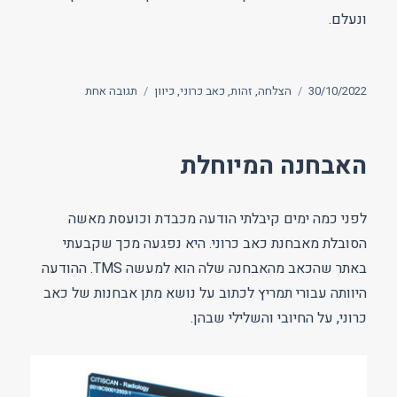
ונעלם.
פורסם
תגיות
על
30/10/2022
הצלחה
,
זהות
,
כאב כרוני
,
כיוון
תגובה אחת
בתאריך
הכאב
כהזדמנות
לשבור
האבחנה המיוחלת
תבניות
ישנות
לפני כמה ימים קיבלתי הודעה מכבדת וכועסת מאשה
הסובלת מאבחנת כאב כרוני. היא נפגעה מכך שקבעתי
באתר שהכאב מהאבחנה שלה הוא למעשה TMS. ההודעה
היוותה עבורי תמריץ לכתוב על נושא מתן אבחנות של כאב
כרוני, על החיובי והשלילי שבהן.