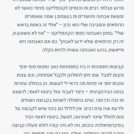
מדוע סבלתי. רבים.ות נכנסים לקונפליקט פנימי כאשר לא
נמצאת אבחנה וחושדים.ות בעצמם.ן שמה שאומרים
הרופאים והסביבה שלי הוא נכון – "אולי זה באמת בראש
שלי". במתן האבחנה נפתר הקונפליקט – "אני לא משוגע.ת,
זה רק הרופאים שלא ידעו לאבחן". גם אם האבחנה היא
מייאשת, ברגע האבחנה עשויה להיות הקלה.
קבוצות התומכות זו בזו בתסמונות כאב נותנות סוף-סוף
מקום לסבל. שם ניתן להתלונן ולקבל אמפתיה, וגם עצות
טובות יותר או פחות מה כדאי לי לעשות. הן בהחלט עוזרות
ברמה הבירוקרטית – כיצד לעבוד מול ביטוח לאומי, להשגת
תו נכה וכדומה. נעים בהתחלה לשהות בקבוצת השווים
ולדעת שזו צרת רבים. אין לזלזל גם בכח שיש לקבוצה על
מנת לחולל שינוי. לאחרונה, למשל, ביטוח לאומי הכיר
בפיברומיאלגיה כנכות, וזה לא היה קורה לולא פעלה קבוצה
חזקה להכיר במחלתה. אולם, זוהי גם חרב פיפיות. רוב