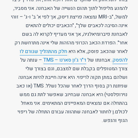
להמנע מליפול לתוך תהום הנשייה של האבחנה. אני מסביר,
למשל, "ב-MRI נמצאה פריצת דיסק, אך לפי א' ב' ו-ג' – זוהי
אינה הסיבה לכאבים שלך", "הכאבים יכולים להתאים
לאבחנת פיברומיאלגיה, אך אני מעדיף לקרוא לה בשם
אחר". הפרדת הכאב הכרוני מהזהות שלי אינה מתרחשת רק
לאחר שהכאב פוסק, אלא היא
חלק מהתהליך שגורם לו
להפסק
. אבחנתו של
ד"ר ג'ון סארנו – TMS
– ענתה על
צורך המטופלים בקבלת שם למצבם, וגם בצורך שלי
ושלהם במתן תקוה לריפוי. היא אינה חייבת להיות אבחנה
שניתנת רק בסוף הדרך לאחר שהכל נשלל. TMS (או כאב
נוירופלסטי) היא אבחנה שבחיוב שאפשר לתת גם ממש
בהתחלה אם נמצאים המאפיינים המתאימים. אני מאחל
לכולם.ן לחתור לאבחנה שתהווה עבורם התחלה של ריפוי
הגוף והנפש.