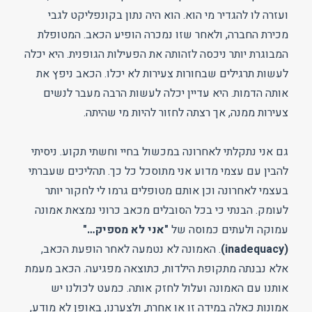
ועזרה לו להגדיר מי הוא. הוא היה נתון בקונפליקט לגבי
מכירת החברה, ולאחר שזו נמכרה הופיע הכאב. המטופלת
המבוגרת יותר ניכסה לזהותה את הפעילות הגופנית. היא יכלה
לעשות תרגילים שבחורות צעירות לא יכלו. הכאב ניפץ את
אותה הדמות. היא עדיין יכלה לעשות הרבה מעבר לנשים
צעירות ממנה, אך רצתה לחזור להיות מי שהיתה.
גם אני נתקלתי לאחרונה במכשול בחיי וחשתי תקוע. ניסיתי
להבין עם עצמי מדוע אני מתוסכל כל כך. תהליכים שעברתי
בעצמי לאחרונה וכן אותם מטופלים גרמו לי לחקור יותר
לעומק. הבנתי כי בכל הסובלים מכאב כרוני נמצאת אמונה
עמוקה ולעתים כמוסה של
"אני לא מספיק…"
(inadequacy)
. האמונה לא נטמעה לאחר הופעת הכאב,
אלא נבנתה מתקופת הילדות, כתוצאה מפגיעה. הכאב מעמת
אותנו עם האמונה ועלול לחזק אותה. כמעט לכולנו יש
אמונות כאלה במידה זו או אחרת, ולצערנו, באופן לא מודע,