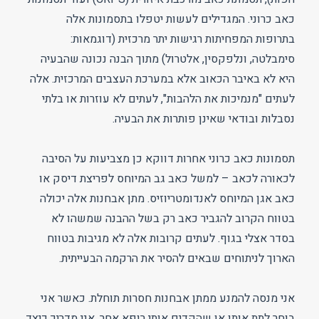
כאב כרוני. המגדילים לעשות יטפלו בתסמונות אלה
בתרופות המפחיתות רגישות יתר מרכזית (דוגמאות:
סימבלטה, ונלפקסין, אלטרול) מתוך הבנה נכונה שהבעיה
היא לא באיבר הכאוב אלא במערכת העצבים המרכזית. אלה
לעתים "מנמיכות את הלהבות", לעתים לא עוזרות או בלתי
נסבלות ובודאי שאינן פותרות את הבעיה.
תסמונות כאב כרוני אחרות דווקא כן מצביעות על הסיבה
לכאורה לכאב – למשל כאב גב המיוחס לפריצת דיסק או
כאב אגן המיוחס לאנדומטריוזיס. מתן אבחנות אלה יכולה
בטווח הקרוב להגביר כאב רק בשל ההבנה שמשהו לא
בסדר אצלי בגוף. לעתים קרובות אלה לא מגיבות בטווח
הארוך לניתוחים שבאים להסיר את הרקמה הבעייתית.
אני מנסה להמנע ממתן אבחנות חסרות תוחלת. כאשר אני
בוחר לתת אותן או שהקדים אותי רופא אחר, אני מדריך כיצד