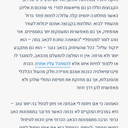
הקבוצות הללו הן גם מייאשות למדי. מי שנכנס.ת אליהן
כאשר מחלתו.ה יחסית קלה עלול.ה לחוות פחד גדול
מהעתיד לבוא. התלונות בקבוצה אמנם יכולות לעורר
אמפתיה, אך גם מאפשרות התעסקות יתר בתסמינים. אני
נוהג לומר למטופליי "כשאת.ה נותנ.ת לכאב במה – הוא
ירקוד עליה". ככל שהעיסוק בכאב גובר – הוא גם מתקבע
יותר ולא מרפה. אין זו המלצה להתעלם מהכאב, להתנגד לו
או ללמוד לחיות איתו אלא
להסתכל עליו אחרת
. הכרת
פיברומיאלגיה כנכות אמנם מורידה חלק מהעול הכלכלי
מהסובלות, אך גם מחזקת את תפיסת החולי שלהן ולא
מאפשרת להן דרך חזור.
האמונה כי אם ניתנת לי אבחנה אז ניתן לטפל בה יותר טוב –
היא במרבית המקרים לא נכונה כאשר מדובר בתסמונות כאב
כרוני. הרבה מתסמונות הכאב הכרוני אינן זוכות לטיפול
רפואי מספק. לעתים, הטיפול הוא אף אותו טיפול לפני