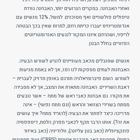
ואחרי האבחנה. במקרים הגרועים יותר, האבחנה גוררת
טיפולים פולשניים ואף מסוכנים. למשל, 12% מנשים עם
אנדומטריוזיס יעברו כריתת רחם, למרות שאין בכך הבטחה
לריפוי, ושהרחם איננו המקור לנגעים האנדומטריוטים
הפזורים בחלל הבטן.
אנשים שסובלים מכאב מעוניינים להגיע לשורש הבעיה.
האבחנות לעתים מספקות לנו רמז, אך לא באמת מגיעות
לשורש. השם פיברומיאלגיה תורגם באופן מדויק לעברית –
דאבת השרירים. האבחנה מתארת את המצב, אך לא מסבירה
את מקורו. גם אבחנת כאבי ראש של מתח – אשר נובעים
ממתח בשרירי הצוואר והראש (וגם מתח נפשי) – אינה
מדריכה כיצד לפתור את הבעיה (להוריד מתח? איך עושים
את זה?). אותו הדבר תקף לכאבי מפרק הלסת, דיספפסיה
פונקציונלית (כאב בטן עליונה), וולודיניה (כאב באיזור
הפות), תסמונת כאב מורכבת איזורית (CRPS) ועוד תסמונות