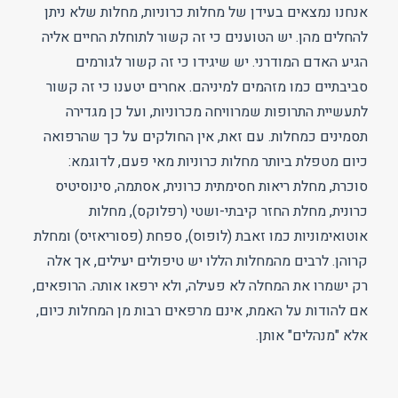
אנחנו נמצאים בעידן של מחלות כרוניות, מחלות שלא ניתן
להחלים מהן. יש הטוענים כי זה קשור לתוחלת החיים אליה
הגיע האדם המודרני. יש שיגידו כי זה קשור לגורמים
סביבתיים כמו מזהמים למיניהם. אחרים יטענו כי זה קשור
לתעשיית התרופות שמרוויחה מכרוניות, ועל כן מגדירה
תסמינים כמחלות. עם זאת, אין החולקים על כך שהרפואה
כיום מטפלת ביותר מחלות כרוניות מאי פעם, לדוגמא:
סוכרת, מחלת ריאות חסימתית כרונית, אסתמה, סינוסיטיס
כרונית, מחלת החזר קיבתי-ושטי (רפלוקס), מחלות
אוטואימוניות כמו זאבת (לופוס), ספחת (פסוריאזיס) ומחלת
קרוהן. לרבים מהמחלות הללו יש טיפולים יעילים, אך אלה
רק ישמרו את המחלה לא פעילה, ולא ירפאו אותה. הרופאים,
אם להודות על האמת, אינם מרפאים רבות מן המחלות כיום,
אלא "מנהלים" אותן.