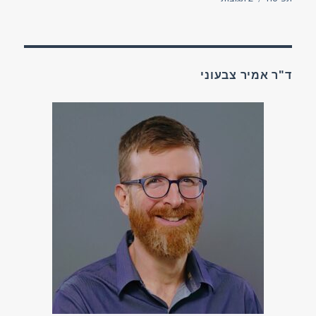
לדעת
(על)
כאב
ד"ר אמיר צבעוני