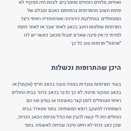
ואחיות, מלווים רוחניים ומתנדבים. לצוות היה תפקיד לא
פחות חשוב מהתרופות בהפחתת כאבם וסבלם של
המטופלים. במחלקות כירורגיה ואורתופדיה ראיתי כיצד
התרופות שולטות היטב בכאב לאחר שבר או לאחר ניתוח.
למדתי כי אין סיבה שאדם יסבול מכאב כאשר יש לנו
"ארסנל" תרופות טוב כל כך.
היכן שהתרופות נכשלות
בעוד התרופות עובדות בצורה טובה בכאב חריף (אקוטי) או
בכאב ממקור סרטני, לא כך הדבר בכאב כרוני. בבית החולים
ראיתי מטופלים לזמן קצר באשפוז או במיון ואז הם
השתחררו למעקב רופא המשפחה. בתור סטאז'ר בבית
החולים היה לי קשה להבין את גודל מגיפת הכאב הכרוני,
שכן כאב כרוני לא היתה סיבה שכיחה לאשפוז. בתור