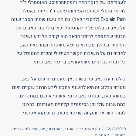
לעבודתם של חוקר המח והפיזיותרפיסט האוסטרלי ד"ר
לורימר מוסלי ושותפו הפיזיותרפיסט ד"ר דיוויד באטלר
Explain Pain (להסביר כאב). גם הם טענו שמתן הסבר שונה
על כאב וקבלתו על ידי המטופל יכולים להפוך כאב כרוני.
הבנתי שהמפתח לריפוי הכאב הוא קודם כל ידע ושינוי
תפיסתי. במהלך עבודתי כרופא משפחה ובמרפאת כאב
למדתי גם על חשיבות הקשר הטיפולי והכרת המטופל על
כל רבדיו כגורמים משמעותיים בריפוי כאב כרוני.
כולנו ידענו כאב על בשרנו, אך מעטים יודעים על כאב.
מטרתי בבלוג זה היא לחשוף אתכם לידע הרחב שקיים היום
בנושא כאב, ובפרט כאב כרוני. אשתף אתכם במחקרים,
במחשבות שלי וכן בסיפורים קליניים מעניינים. ברצוני
לעורר השראה ותקווה שריפוי מכאב כרוני הוא אפשרי.
פורסם
תגיות
12/12/2019
ג'ון סארנו
,
ידע
,
כאב גב
,
כאב כרוני
,
מח
,
מסלולים עצביים
,
בתאריך
על
תפיסה
2 תגובות