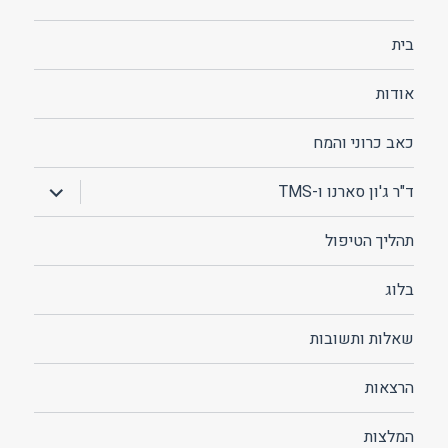
בית
אודות
כאב כרוני והמח
הצג
ד"ר ג'ון סארנו ו-TMS
תפריט
תהליך הטיפול
בלוג
שאלות ותשובות
הרצאות
המלצות