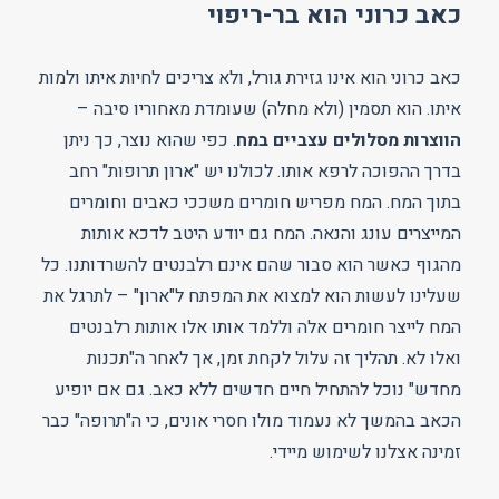
כאב כרוני הוא בר-ריפוי
כאב כרוני הוא אינו גזירת גורל, ולא צריכים לחיות איתו ולמות
איתו. הוא תסמין (ולא מחלה) שעומדת מאחוריו סיבה –
הווצרות מסלולים עצביים במח
. כפי שהוא נוצר, כך ניתן
בדרך ההפוכה לרפא אותו. לכולנו יש "ארון תרופות" רחב
בתוך המח. המח מפריש חומרים משככי כאבים וחומרים
המייצרים עונג והנאה. המח גם יודע היטב לדכא אותות
מהגוף כאשר הוא סבור שהם אינם רלבנטים להשרדותנו. כל
שעלינו לעשות הוא למצוא את המפתח ל"ארון" – לתרגל את
המח לייצר חומרים אלה וללמד אותו אלו אותות רלבנטים
ואלו לא. תהליך זה עלול לקחת זמן, אך לאחר ה"תכנות
מחדש" נוכל להתחיל חיים חדשים ללא כאב. גם אם יופיע
הכאב בהמשך לא נעמוד מולו חסרי אונים, כי ה"תרופה" כבר
זמינה אצלנו לשימוש מיידי.