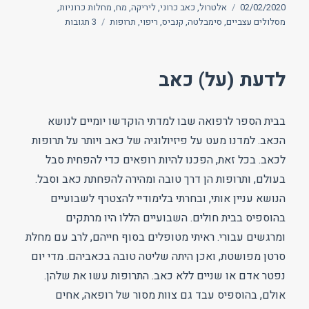
פורסם
תגיות
02/02/2020
אלטרול
,
כאב כרוני
,
ליריקה
,
מח
,
מחלות כרוניות
,
בתאריך
על
מסלולים עצביים
,
סימבלטה
,
קנביס
,
ריפוי
,
תרופות
3 תגובות
האם
צריך
"ללמוד
לדעת (על) כאב
לחיות
עם
הכאב"?
בבית הספר לרפואה שבו למדתי הוקדשו יומיים לנושא
הכאב. למדנו מעט על פיזיולוגיה של כאב ויותר על תרופות
לכאב. בכל זאת, הפכנו להיות רופאים כדי להפחית סבל
בעולם, ותרופות הן דרך טובה ומהירה להפחתת כאב וסבל.
הנושא עניין אותי, ובחרתי בלימודיי להצטרף לשבועיים
בהוספיס בבית חולים. השבועיים הללו היו מרתקים
ומרגשים עבורי. ראיתי מטופלים בסוף חייהם, לרב עם מחלת
סרטן מפושטת, ואכן היתה שליטה טובה בכאביהם. מדי יום
נפטר אדם או שניים ללא כאב. התרופות עשו את שלהן.
אולם, בהוספיס עבד גם צוות מסור של רופאה, אחים