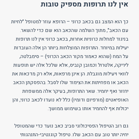
אין לנו תרופות מספיק טובות
כך הוא המצב גם בכאב כרוני – הרופא עוזר למטופל "לחיות
עם הכאב", מתוך השלמה שהכאב הוא שם כדי להשאר.
בניגוד למחלות כרוניות אחרות, בכאב כרוני אין לנו תרופות
יעילות במיוחד. התרופות המוצלחות ביותר הן אלה העובדות
על המח (שהוא כאמור מקור הכאב הכרוני) – סימבלטה,
ליריקה, אלטרול וכמובן קנביס, אלא שלכל אלה יש תופעות
לוואי ויעילות מוגבלת. הן אינן מרפאות, אלא רק מדכאות את
הכאב או מפחיתות את הצימוד שלו לסבל. בהפסקתן הכאב
יחזור ואף יחמיר. שאר התרופות, בעיקר אלה ממשפחת
האופיאטים (מורפיום ודומיו) כלל לא נועדו לכאב כרוני, והן
יכולות אף להחמיר אותו בשימוש ממושך.
גם רוב הטיפול הפסיכולוגי סביב כאב נועד כדי שהמטופל
יחיה יותר טוב עם הכאב שלו. טיפול קוגנטיבי-התנהגותי