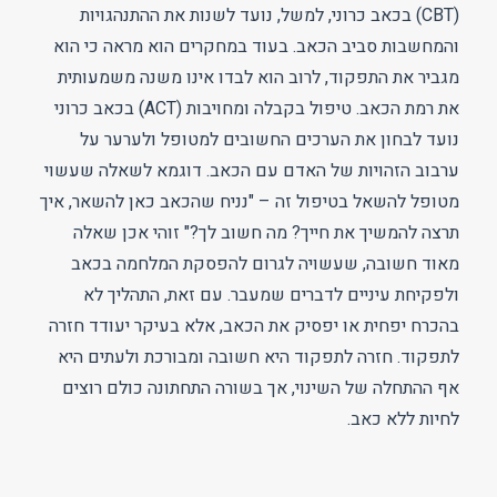
(CBT) בכאב כרוני, למשל, נועד לשנות את ההתנהגויות
והמחשבות סביב הכאב. בעוד במחקרים הוא מראה כי הוא
מגביר את התפקוד, לרוב הוא לבדו אינו משנה משמעותית
את רמת הכאב. טיפול בקבלה ומחויבות (ACT) בכאב כרוני
נועד לבחון את הערכים החשובים למטופל ולערער על
ערבוב הזהויות של האדם עם הכאב. דוגמא לשאלה שעשוי
מטופל להשאל בטיפול זה – "נניח שהכאב כאן להשאר, איך
תרצה להמשיך את חייך? מה חשוב לך?" זוהי אכן שאלה
מאוד חשובה, שעשויה לגרום להפסקת המלחמה בכאב
ולפקיחת עיניים לדברים שמעבר. עם זאת, התהליך לא
בהכרח יפחית או יפסיק את הכאב, אלא בעיקר יעודד חזרה
לתפקוד. חזרה לתפקוד היא חשובה ומבורכת ולעתים היא
אף ההתחלה של השינוי, אך בשורה התחתונה כולם רוצים
לחיות ללא כאב.