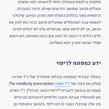
מתמחה ברפואת משפחה ראיתי לראשונה כמה אנשים
סובלים מכאב שנמשך חודשים ושנים, וכיצד המערכת
הרפואית (ואני בכללה) כושלת לתת פתרון. המיטב שיכולנו
לעשות עבור המטופלים שסובלים מכאב כרוני הוא לאזן את
הכאב, אך לא לרפא אותו. מטופלים אלה לא יכולים לחיות
חיים רגילים כי הכאב כל הזמן שם ברמה מסוימת, ויש חשש
תמידי שהוא יתפרץ ויצא משליטה.
ידע כמפתח לריפוי
במהלך עבודתי כמתמחה קיבלתי מהמדריך שלי ד"ר אנדרה
מטלון את ספרו של
ד"ר סארנו
The mindbody prescription
(שתורגם בהמשך לעברית ל"ריפוי הכאב הכרוני"). ד"ר סארנו
נתן למטופליו אבחנה והסבר חליפיים לכאביהם הכרוניים
ורב אלה שקיבלו הסבר זה חוו ריפוי. בהמשך נחשפתי גם