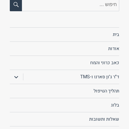
חיפו
חפש:
בית
אודות
כאב כרוני והמח
הצג
ד"ר ג'ון סארנו ו-TMS
תפריט
תהליך הטיפול
בלוג
שאלות ותשובות