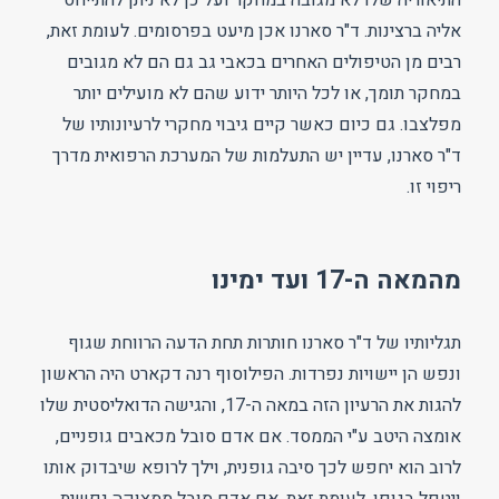
התיאוריה שלו לא מגובה במחקר ועל כן לא ניתן להתייחס
אליה ברצינות. ד"ר סארנו אכן מיעט בפרסומים. לעומת זאת,
רבים מן הטיפולים האחרים בכאבי גב גם הם לא מגובים
במחקר תומך, או לכל היותר ידוע שהם לא מועילים יותר
מפלצבו. גם כיום כאשר קיים גיבוי מחקרי לרעיונותיו של
ד"ר סארנו, עדיין יש התעלמות של המערכת הרפואית מדרך
ריפוי זו.
מהמאה ה-17 ועד ימינו
תגליותיו של ד"ר סארנו חותרות תחת הדעה הרווחת שגוף
ונפש הן יישויות נפרדות. הפילוסוף רנה דקארט היה הראשון
להגות את הרעיון הזה במאה ה-17, והגישה הדואליסטית שלו
אומצה היטב ע"י הממסד. אם אדם סובל מכאבים גופניים,
לרוב הוא יחפש לכך סיבה גופנית, וילך לרופא שיבדוק אותו