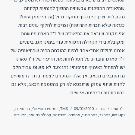
שאנשים רבים נרפאים בזכותה. כנראה שזה לא מספיק. כדי
שתיאוריה מהפכנית עכשווית תהפוך להנחיות קליניות
מקובלות, צריך כיום גוף מחקרי גדול (אך מי יממן אותו?
כנראה שלא חברות התרופות) וצריכות לחלוף שנים רבות.
אני מקווה שנראה את התיאוריה של ד"ר סארנו מיושמת
ומקובלת בידי הקהילה הרפואית עוד בימינו אנו. בינתיים,
אנחנו יכולים אחד-אחד להיות ההוכחה החיה שהתיאוריה של
ד"ר סארנו עובדת. על מנת לחוות את הריפוי של ד"ר סארנו
יש להתחיל באימוץ תפיסותיו. זהו צעד לא פשוט עבור חלק
מן הסובלים מכאב, אך אלה המוכנים לצעוד בדרך זו עשויים
לחוות שינוי עמוק שיתבטא לא רק בהפסקת הכאב, אלא גם
בהתפתחות ובצמיחה אישיים.
מחבר
פורסם
תגיות
ד"ר אמיר צבעוני
09/02/2020
TMS
,
ביופסיכוסוציאלי
,
ג'ון סארנו
,
בתאריך
גוף-נפש
,
כאב גב
,
כאב כרוני
,
מהפכה
,
פרדיגמה
,
קהילה רפואית
,
תיאוריה