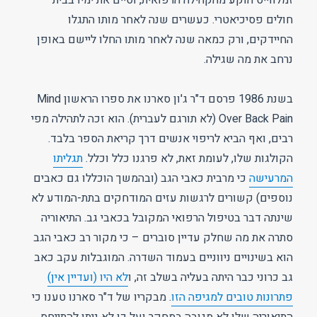
זמלווייס הוקע מהקהילה הרפואית, וסיים את ימיו בבית
חולים פסיכיאטרי. כעשרים שנה לאחר מותו התגלו
החיידקים, ורק כמאה שנה לאחר מותו החלו ליישם באופן
נרחב את מה שגילה.
בשנת 1986 פרסם ד"ר ג'ון סארנו את ספרו הראשון Mind
Over Back Pain (לא תורגם לעברית). הוא זכה לתהילה מפי
רבים, ואף הביא לריפוי אנשים דרך קריאת הספר בלבד.
הקולגות שלו, לעומת זאת, לא פרגנו כלל וכלל.
תגליתו
המרעישה
כי מרבית כאבי הגב (ובהמשך הוכללו גם כאבים
נוספים) קשורים לרגשות עזים המודחקים בתת-המודע לא
שינתה דבר בטיפול הרפואי המקובל בכאבי גב. התיאוריה
סתרה את מה שחלק עדיין סוברים – כי מקור רב כאבי הגב
הוא בשינויים ניווניים בעמוד השדרה. המוגבלות עקב כאב
גב כרוני כבר היתה בעליה בשלב זה, ו
לא היו (ועדיין אין)
פתרונות טובים למגיפה הזו
. מבקריו של ד"ר סארנו טענו כי