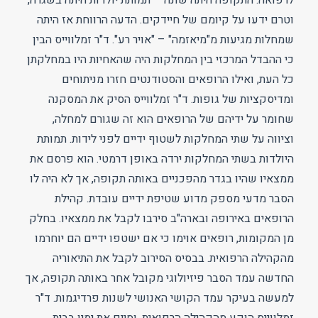
לרפואה. התקופה היתה שונה – תמותת יולדות היתה בשגרה,
וטרם ידעו על קיומם של חיידקים. הדעה הרווחת אז היתה
שמחלות מגיעות מ"מיאזמה" – "אויר רע". ד"ר זמלווייס הבין
כי ההבדל המרכזי בין המחלקות היה שהאחיות היו במחלקתן
כל העת, ואילו הרופאים והסטודנטים חזרו מניתוחים
ומדיסקציות של גופות. ד"ר זמלווייס הסיק את המסקנה
שחומר על ידיהם של הרופאים הוא זה שגורם למחלה,
וציווה על שתי המחלקות לשטוף ידיים לפני לידות. תמותת
היולדות בשתי המחלקות ירדה באופן דרמטי. הוא פרסם את
ממצאיו שהיו בגדר מהפכניים באותה תקופה, אך לא היה לו
הסבר מדעי מספק מדוע שטיפת ידיים עובדת. קהילת
הרופאים באירופה ובארה"ב סירבו לקבל את ממצאיו. בחלק
מן המקומות, רופאים אוימו כי אם ישטפו ידיים הם יוחרמו
מהקהילה הרפואית. בבסיס הסירוב לקבל את התיאוריה
החדשה עמד הסבר פיזיולוגי מקובל אחר באותה תקופה, אך
למעשה בעיקר עמד הקושי האנושי לשנות פרדיגמות. ד"ר