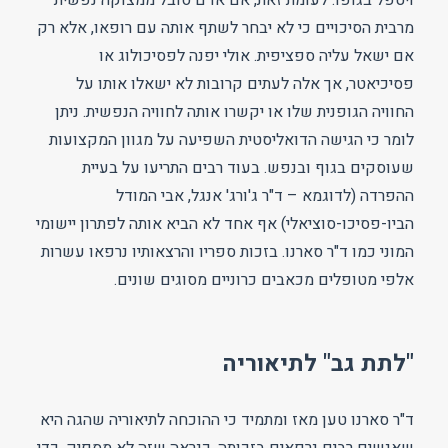
ויטפל בגופו. לעומת זאת, אם אדם סובל ממצוקה נפשית
מרבית הסיכויים כי לא יבחר לשתף אותה עם רופאו, אלא רק
אם ישאל עליה ספציפית. אולי יפנה לפסיכולוג או
פסיכיאטר, אך אלה לעתים קרובות לא ישאלו אותו על
החוויה הגופנית שלו או יקשרו אותה לחוויה הנפשית. ניתן
לומר כי הגישה הדואליסטית השפיעה על מגוון המקצועות
שעוסקים בגוף ובנפש. בעוד רבים התריעו על בעיית
ההפרדה (לדוגמא – ד"ר ג'ורג' אנגל, אבי המודל
הביו-פסיכו-סוציאלי) אף אחד לא הביא אותה לפתרון יישומי
המוני כמו ד"ר סארנו. בזכות ספריו והרצאותיו נרפאו עשרות
אלפי מטופלים מכאבים כרוניים מסוגים שונים.
"לתת גב" לתיאוריה
ד"ר סארנו טען מאז ומתמיד כי ההוכחה לתיאוריה שהגה היא