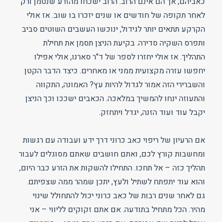
כאביהם, אך הם אינם הרוב. הרוב ישכחו מהזרע שנטמן ורק
לאחר תקופה של חודשים או שנים יזכרו בו שוב. אז אולי
הקרקע תתאים יותר לגידול, ינוכשו העשבים השוטים סביב
ותפרס השקיה סדירה. בקיעת הניצן תסמן את תחילת
התהליך. אז אולי יחזרו לספר של ד"ר סארנו, אולי אפילו
יחפשו עזרה מקצועית ממני או מאחרים. כיצד הדבר הקטן
והשברירי הזה אמור לגדול להיות עץ? האמונה, התקווה
והתעוזה ינחו להמשיך במלאכה. הכאבים ישככו וכך הניצן
יקבל עוד ועוד הזנה, יגדל ויתחזק.
אם הרעיון של ריפוי כאב כרוני דרך ידע ועבודה עם רגשות
ומחשבות קורץ לכם, ואתם חושבים שאתם מסוגלים לעבור
תהליך כזה – אל תחכו. התחילו להשקות את הזרע כבר היום,
והוא עוד יתפתח לשתיל ולעץ, יתכן שמהר ממה שצפיתם.
גם לאחר שנים רבות של כאב כרוני יכול להתחולל שינוי
מהיר. הכל מתחיל בתודעה. אם אתם זקוקים לליווי – אני