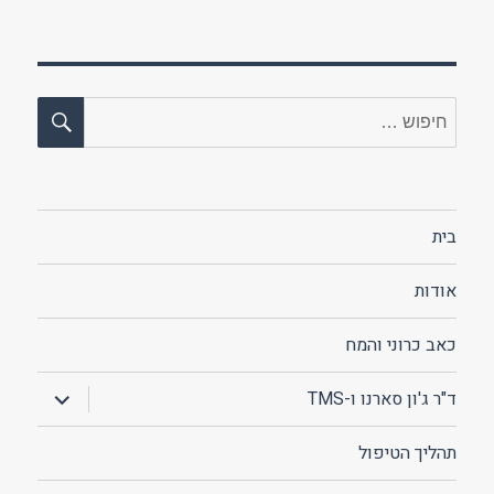
חיפו
חפש:
בית
אודות
כאב כרוני והמח
הצג
ד"ר ג'ון סארנו ו-TMS
תפריט
תהליך הטיפול