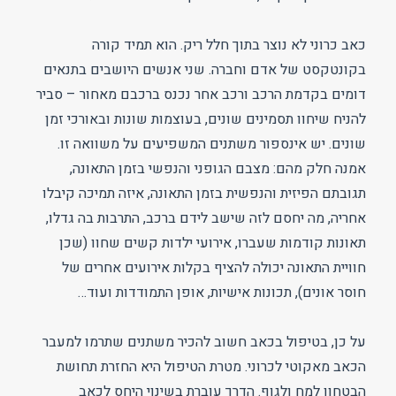
כאב כרוני לא נוצר בתוך חלל ריק. הוא תמיד קורה
בקונטקסט של אדם וחברה. שני אנשים היושבים בתנאים
דומים בקדמת הרכב ורכב אחר נכנס ברכבם מאחור – סביר
להניח שיחוו תסמינים שונים, בעוצמות שונות ובאורכי זמן
שונים. יש אינספור משתנים המשפיעים על משוואה זו.
אמנה חלק מהם: מצבם הגופני והנפשי בזמן התאונה,
תגובתם הפיזית והנפשית בזמן התאונה, איזה תמיכה קיבלו
אחריה, מה יחסם לזה שישב לידם ברכב, התרבות בה גדלו,
תאונות קודמות שעברו, אירועי ילדות קשים שחוו (שכן
חוויית התאונה יכולה להציף בקלות אירועים אחרים של
חוסר אונים), תכונות אישיות, אופן התמודדות ועוד…
על כן, בטיפול בכאב חשוב להכיר משתנים שתרמו למעבר
הכאב מאקוטי לכרוני. מטרת הטיפול היא החזרת תחושת
הבטחון למח ולגוף. הדרך עוברת בשינוי היחס לכאב