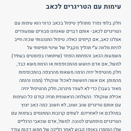
עימות עם הטריגרים לכאב
חלק בלתי נפרד מתהליך טיפול בכאב כרוני הוא עימות עם
הטריגרים לכאב- אותם דברים שאנחנו סבורים שמעוררים
אצלנו כאב, אם קיימים כאלה. טיפול התנהגותי שכזה חייב
להיות מלווה ע"י תהליך מקביל של שינוי תפיסתי על
משמעות הכאב והפחתת הפחד (שיתוארו בפוסטים בעתיד).
למשל, אם אדם חושש מהתכופפות או הרמת משא כבד,
חלק מהטיפול יהיה הרמה משאות מהרצפה בהתכופפות
מהמותן. אם אשה חוששת לאכול שוקולד (ממנו נהנתה
מאוד בעבר) כדי לא לעורר מיגרנה, חלק מהטיפול יהיה
אכילת שוקולד. ההצלחה הראשונית תהיה קודם כל העימות
עם אותם טריגרים שוב ושוב, לא חשוב כמה כאב יצוץ
במהלכם או לאחריהם. לעתים קרובות המתנסים בעימות עם
הטריגרים מופתעים לטובה. למשל, אדם שכאבי הרגליים
שלו הוחמרו באופן קבוע לאחר הליכה של חמש דקות עודד