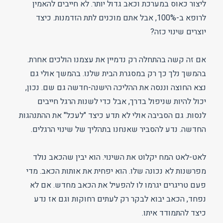
ליצור כאוס במערכת וכאב גדול יותר. לא חייבים להאמין
לרופא ב-100%, אבל אתם מוכנים לתת הזדמנות. כיצד
יוצרים שינוי כזה?
אם זה קשה בהתחלה רק נדמיין את עצמנו הולכים אחרת.
בהמשך נלך כך רק במסגרת הבית שלנו. בהמשך אולי גם
נצא החוצה וננסה את ההליכה הישנה-חדשה גם שם. נכון,
יכול להיות שניפול בדרך, אבל כדי לשנות הרגל חייבים
לנסות. גם הסביבה אולי לא תדע כיצד "לעכל" את ההתנהגות
החדשה. נדע להסביר שאנחנו בתהליך של שינוי הרגלים.
לאט-לאט המח יקלוט את השינוי. הוא יבין שהכאב נולד
מפרשנות לא נכונה שלו. הוא יפחית את אותות הכאב. מדי
פעם טריגרים יגרמו לו להפעיל את הכאב מחדש. אם לא
נפחד, הכאב יבוא לבקר רק לעתים רחוקות וגם אז נדע
כיצד להתמודד איתו.