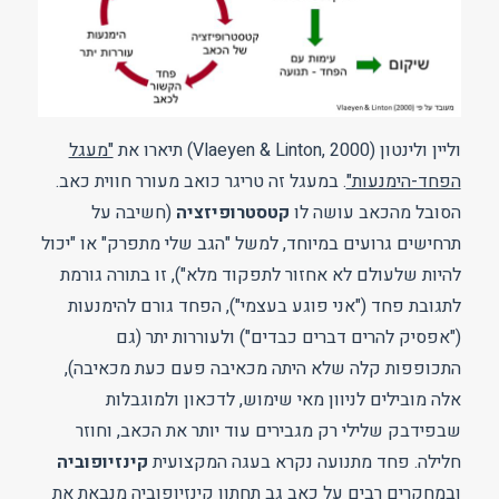
וליין ולינטון (Vlaeyen & Linton, 2000) תיארו את
"מעגל
הפחד-הימנעות"
. במעגל זה טריגר כואב מעורר חווית כאב.
הסובל מהכאב עושה לו
קטסטרופיזציה
(חשיבה על
תרחישים גרועים במיוחד, למשל "הגב שלי מתפרק" או "יכול
להיות שלעולם לא אחזור לתפקוד מלא"), זו בתורה גורמת
לתגובת פחד ("אני פוגע בעצמי"), הפחד גורם להימנעות
("אפסיק להרים דברים כבדים") ולעוררות יתר (גם
התכופפות קלה שלא היתה מכאיבה פעם כעת מכאיבה),
אלה מובילים לניוון מאי שימוש, לדכאון ולמוגבלות
שבפידבק שלילי רק מגבירים עוד יותר את הכאב, וחוזר
חלילה. פחד מתנועה נקרא בעגה המקצועית
קינזיופוביה
ובמחקרים רבים על כאב גב תחתון קינזיופוביה מנבאת את