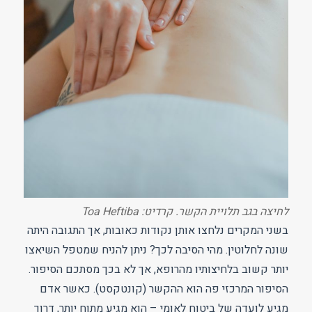
לחיצה בגב תלויית הקשר. קרדיט: Toa Heftiba
בשני המקרים נלחצו אותן נקודות כאובות, אך התגובה היתה
שונה לחלוטין. מהי הסיבה לכך? ניתן להניח שמטפל השיאצו
יותר קשוב בלחיצותיו מהרופא, אך לא בכך מסתכם הסיפור.
הסיפור המרכזי פה הוא ההקשר (קונטקסט). כאשר אדם
מגיע לועדה של ביטוח לאומי – הוא מגיע מתוח יותר, דרוך