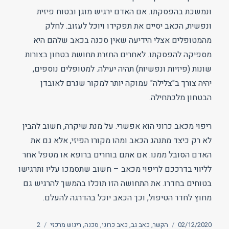
ונמשכת בהפסקתו. אם האדם ירגיש מוגן ובטוח פיזית
ונפשית, הכאב יסיים את תפקידו ויוכל לעזוב. לחלק
מהמטופלים אצלי הידיעה שאין סכנה בכאב שלהם היא
מספיקה להפסקתו. לאחרים החזרת תחושת בטחון בצורות
שונות (פיזיות ונפשיות) תהיה יעילה. למטופלים נוספים,
יהיה צורך ב"צלילה" עמוקה יותר למקור שגרם לאובדן
הבטחון מלכתחילה.
ריפוי מכאב כרוני הוא אפשרי. על מנת שיקרה, חשוב להבין
לא רק כיצד מתנהג הכאב ומהו מקורו הפיזי, אלא גם את
האדם הסובל ממנו. אם אתם בוחרים ברופא או מטפל אחר
לליווי בדרככם לריפוי מכאב – חשוב שתסמכו עליו ותרגישו
בטוחים בחדרו. את התחושה הזו תוכלו בהמשך להרגיש גם
מחוץ לחדר הטיפול, וכך הכאב יוכל בהדרגה להעלם.
פורסם
תגיות
02/12/2020
הקשר
,
כאב גב
,
כאב כרוני
,
סכנה
,
ריגוש מרכזי
2