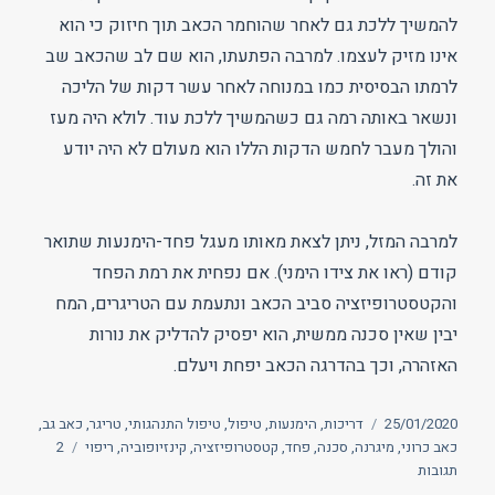
להמשיך ללכת גם לאחר שהוחמר הכאב תוך חיזוק כי הוא
אינו מזיק לעצמו. למרבה הפתעתו, הוא שם לב שהכאב שב
לרמתו הבסיסית כמו במנוחה לאחר עשר דקות של הליכה
ונשאר באותה רמה גם כשהמשיך ללכת עוד. לולא היה מעז
והולך מעבר לחמש הדקות הללו הוא מעולם לא היה יודע
את זה.
למרבה המזל, ניתן לצאת מאותו מעגל פחד-הימנעות שתואר
קודם (ראו את צידו הימני). אם נפחית את רמת הפחד
והקטסטרופיזציה סביב הכאב ונתעמת עם הטריגרים, המח
יבין שאין סכנה ממשית, הוא יפסיק להדליק את נורות
האזהרה, וכך בהדרגה הכאב יפחת ויעלם.
פורסם
תגיות
25/01/2020
דריכות
,
הימנעות
,
טיפול
,
טיפול התנהגותי
,
טריגר
,
כאב גב
,
בתאריך
כאב כרוני
,
מיגרנה
,
סכנה
,
פחד
,
קטסטרופיזציה
,
קינזיופוביה
,
ריפוי
2
על
תגובות
הימנעות,