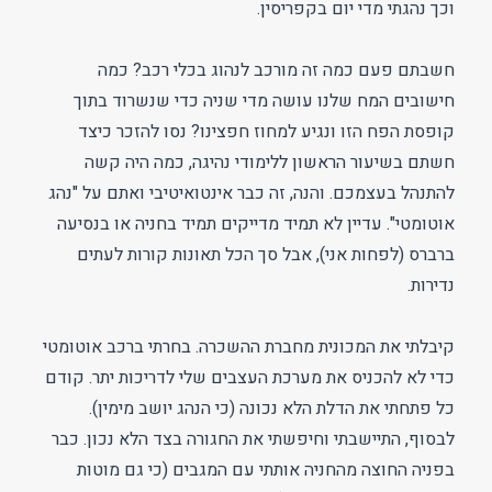
וכך נהגתי מדי יום בקפריסין.
חשבתם פעם כמה זה מורכב לנהוג בכלי רכב? כמה
חישובים המח שלנו עושה מדי שניה כדי שנשרוד בתוך
קופסת הפח הזו ונגיע למחוז חפצינו? נסו להזכר כיצד
חשתם בשיעור הראשון ללימודי נהיגה, כמה היה קשה
להתנהל בעצמכם. והנה, זה כבר אינטואיטיבי ואתם על "נהג
אוטומטי". עדיין לא תמיד מדייקים תמיד בחניה או בנסיעה
ברברס (לפחות אני), אבל סך הכל תאונות קורות לעתים
נדירות.
קיבלתי את המכונית מחברת ההשכרה. בחרתי ברכב אוטומטי
כדי לא להכניס את מערכת העצבים שלי לדריכות יתר. קודם
כל פתחתי את הדלת הלא נכונה (כי הנהג יושב מימין).
לבסוף, התיישבתי וחיפשתי את החגורה בצד הלא נכון. כבר
בפניה החוצה מהחניה אותתי עם המגבים (כי גם מוטות