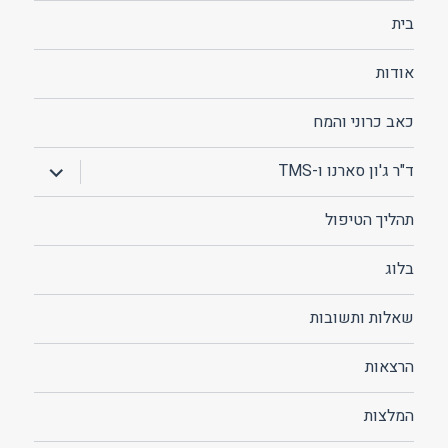
בית
אודות
כאב כרוני והמח
הצג
ד"ר ג'ון סארנו ו-TMS
תפריט
תהליך הטיפול
בלוג
שאלות ותשובות
הרצאות
המלצות