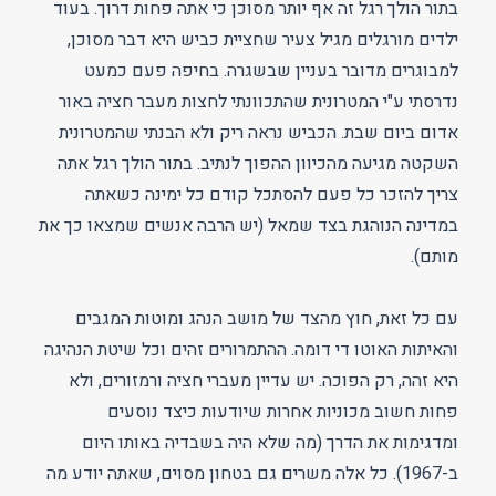
בתור הולך רגל זה אף יותר מסוכן כי אתה פחות דרוך. בעוד
ילדים מורגלים מגיל צעיר שחציית כביש היא דבר מסוכן,
למבוגרים מדובר בעניין שבשגרה. בחיפה פעם כמעט
נדרסתי ע"י המטרונית שהתכוונתי לחצות מעבר חציה באור
אדום ביום שבת. הכביש נראה ריק ולא הבנתי שהמטרונית
השקטה מגיעה מהכיוון ההפוך לנתיב. בתור הולך רגל אתה
צריך להזכר כל פעם להסתכל קודם כל ימינה כשאתה
במדינה הנוהגת בצד שמאל (יש הרבה אנשים שמצאו כך את
מותם).
עם כל זאת, חוץ מהצד של מושב הנהג ומוטות המגבים
והאיתות האוטו די דומה. ההתמרורים זהים וכל שיטת הנהיגה
היא זהה, רק הפוכה. יש עדיין מעברי חציה ורמזורים, ולא
פחות חשוב מכוניות אחרות שיודעות כיצד נוסעים
ומדגימות את הדרך (מה שלא היה בשבדיה באותו היום
ב-1967). כל אלה משרים גם בטחון מסוים, שאתה יודע מה