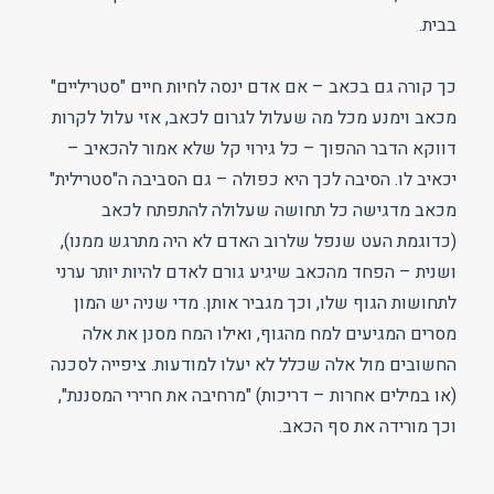
בבית.
כך קורה גם בכאב – אם אדם ינסה לחיות חיים "סטריליים"
מכאב וימנע מכל מה שעלול לגרום לכאב, אזי עלול לקרות
דווקא הדבר ההפוך – כל גירוי קל שלא אמור להכאיב –
יכאיב לו. הסיבה לכך היא כפולה – גם הסביבה ה"סטרילית"
מכאב מדגישה כל תחושה שעלולה להתפתח לכאב
(כדוגמת העט שנפל שלרוב האדם לא היה מתרגש ממנו),
ושנית – הפחד מהכאב שיגיע גורם לאדם להיות יותר ערני
לתחושות הגוף שלו, וכך מגביר אותן. מדי שניה יש המון
מסרים המגיעים למח מהגוף, ואילו המח מסנן את אלה
החשובים מול אלה שכלל לא יעלו למודעות. ציפייה לסכנה
(או במילים אחרות – דריכות) "מרחיבה את חרירי המסננת",
וכך מורידה את סף הכאב.