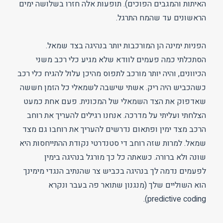
האיתות והמגבים הפוכים). תופעות אלה חזרו בשלושה ימים
הראשונים עד שהמח התרגל.
הפניות ימינה הן המורכבות יותר בנהיגה בצד שמאל.
הסתכלתי כמה פעמים לוודא שלא מגיע כלי רכב משני
הכיוונים, והיה יותר מורכב לתפוס מהיכן עלול להגיח כלי רכב
כשהכביש היה ריק. אשתי שישבה לשמאלי כל הזמן חששה
שאדפוק את הצד השמאלי של המכונית. פעם אחת כמעט
הצלחתי ועליתי על מדרכה. אנחנו רגילים להעריך את רוחב
הרכב מצד ימין ופתאום נדרשים להעריך את רוחבו גם מצד
שמאל. למרות שזה רוחב די סטנדרטי נקודת ההתייחסות היא
שונה ולא ברורה. כשאתה כל כך מורגל בנהיגה בימין
לפעמים נדמה לך בנהיגה בכביש צר שהנתיב הנגדי מימינך
הוא השוליים שלך (מנגנון שתואר פה בעבר ונקרא
predictive coding).