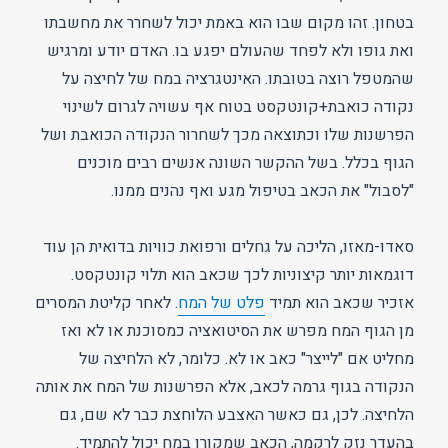
בטחון. זהו מקום שבו הוא באמת יכול לשחרר את מחשבתו
ואת גופו ולא לפחד שהעולם יפגע בו. האדם יודע ומרגיש
שהמטפל רוצה בטובתו. האינטגרציה במח של לחיצה על
נקודה כואבת+קונטקסט בטוח אף עשויה לגרום לשינוי
הפרשנות שלו וכתוצאה מכך לשחרור הנקודה הכואבת ושל
הגוף בכלל. בשל ההקשר השונה אנשים רבים מוכנים
"לסבול" את הכאב בטיפול מגע ואף נהנים ממנו.
סאדו-מאזו, הליכה על גחלים ורפואת כוויות בדואית הן עוד
דוגמאות יותר קיצוניות לכך שכאב הוא תלוי קונטקסט.
אזכיר שכאב הוא תמיד
פלט של המח
. לאחר קליטת המסרים
מן הגוף המח מפרש את הסיטואציה כמסוכנת או לא ואז
מחליט אם "לייצר" כאב או לא. כלומר, לא הלחיצה של
הנקודה בגוף גרמה לכאב, אלא הפרשנות של המח את אותה
הלחיצה. לכן, גם כאשר האצבע הלוחצת כבר לא שם, גם
בהעדר נזק לרקמה, הכאב שמקורו במח יכול להתמיד.