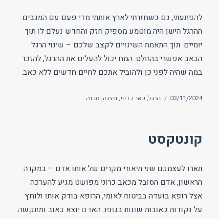
להפתעתי, גם כשחזרתי לארץ אותתי מדי פעם עם המגבים.
ההרגל הישן היה מוטמע מספיק חזק והחדש נעלם לו תוך
יומיים. תוך התאמת השינויים לקצב שלכם – שינוי הרגל
הכאב אפשרי בהחלט. המח יכול להעלים את ההרגל, להזכר
במה שהיה לפני כן ולהוביל אתכם לחיים חדשים ללא כאב.
פורסם
תגיות
03/11/2024
הרגל
,
כאב כרוני
,
נהיגה
,
סכנה
בתאריך
קונטקסט
תארו לעצמכם שני תיאורי מקרים של אותו אדם – במקרה
הראשון, אדם הסובל מכאב כרוני מפושט מגיע להערכה
אצל רופא בועדה בביטוח לאומי, הרופא בודק אותו ולוחץ
על נקודות כאובות שונות בגופו. האדם יוצא כאוב ומתקשה