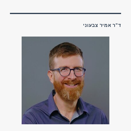
בעד
או
נגד?
ד"ר אמיר צבעוני