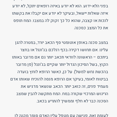
בפני הלא-ידוע. הוא לא יודע באיזה רופאים יתקל, לא יודע
איזה שאלות יישאל, ובעיקר לא יודע אם יקבלו את בקשתו
לנכות או קצבה, שהוא כל כך זקוק לה במצבו. המח תופס
את כל המצב כסכנה.
במצב סכנה באופן אוטומטי סף הכאב יורד, במטרה להגן
עלינו. אם תחושו דקירה בכף רגלכם בג'ונגל או בחצר
ביתכם – הראשונה לוודאי תכאב יותר גם אם מדובר באותו
הקוץ, בשל הסיכון הגדול יותר שקיים בג'ונגל (פן מדובר
בהכשת נחש למשל). על כן, כאשר הרופא לוחץ בועדה
בביטוח לאומי, בעיקר אם הרופא מנסה להוכיח שאותו אדם
מעמיד פנים, זה כואב יותר. הכאב שנשאר מדגיש את
הריגוש המרכזי שקורה במח. המח מתקשה להבין שמצב
הסכנה כבר לא חלף וממשיך להתריע בכאב.
לעומת זאת, פגישה עם מטפל עליו האדם סומך מקנה לו