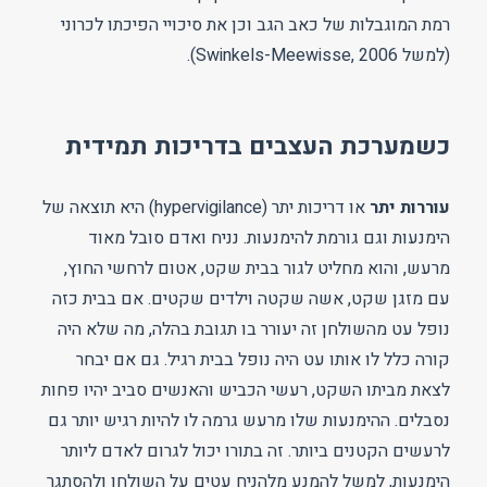
רמת המוגבלות של כאב הגב וכן את סיכויי הפיכתו לכרוני
(למשל Swinkels-Meewisse, 2006).
כשמערכת העצבים בדריכות תמידית
עוררות יתר
או דריכות יתר (hypervigilance) היא תוצאה של
הימנעות וגם גורמת להימנעות. נניח ואדם סובל מאוד
מרעש, והוא מחליט לגור בבית שקט, אטום לרחשי החוץ,
עם מזגן שקט, אשה שקטה וילדים שקטים. אם בבית כזה
נופל עט מהשולחן זה יעורר בו תגובת בהלה, מה שלא היה
קורה כלל לו אותו עט היה נופל בבית רגיל. גם אם יבחר
לצאת מביתו השקט, רעשי הכביש והאנשים סביב יהיו פחות
נסבלים. ההימנעות שלו מרעש גרמה לו להיות רגיש יותר גם
לרעשים הקטנים ביותר. זה בתורו יכול לגרום לאדם ליותר
הימנעות, למשל להמנע מלהניח עטים על השולחן ולהסתגר