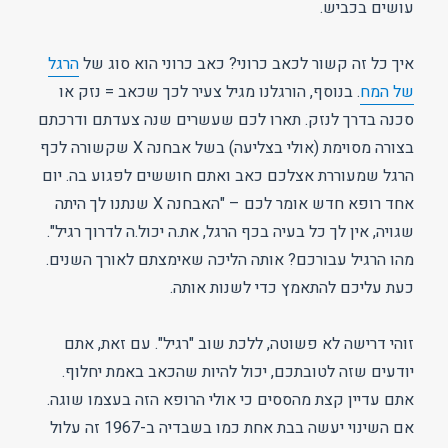
עושים בכביש.
איך כל זה קשור לכאב כרוני? כאב כרוני הוא סוג של
הרגל
של המח
. בנוסף, הורגלנו מגיל צעיר לכך שכאב = נזק או
סכנה בדרך לנזק. תארו לכם שעשרים שנה צעדתם ודרכתם
בצורה מסוימת (אולי בצליעה) בשל אבחנה X שקשורה לכף
הרגל שמעוררת אצלכם כאב ואתם חוששים לפגוע בה. יום
אחד רופא חדש אומר לכם – "האבחנה X שנתנו לך היתה
שגויה, אין לך כל בעיה בכף הרגל, את.ה יכול.ה לדרוך רגיל".
מהו הרגיל עבורכם? אותה הליכה שאימצתם לאורך השנים.
כעת עליכם להתאמץ כדי לשנות אותה.
זוהי דרישה לא פשוטה, ללכת שוב "רגיל". עם זאת, אתם
יודעים שזה לטובתכם, יכול להיות שהכאב באמת יחלוף.
אתם עדיין קצת מהססים כי אולי הרופא הזה בעצמו שוגה.
אם השינוי יעשה בבת אחת כמו בשבדיה ב-1967 זה עלול