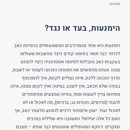
בתאריך
על
תגובות
קונטקסט
הימנעות, בעד או נגד?
הימנעות היא אחד מהמרכיבים המשמעותיים בהפיכת כאב
לכרוני. כבר תואר בפוסט קודם כיצד מחשבות שעולות
בעקבות כאב מובילות לפיתוח אסטרטגיה כיצד להמנע
ממנו. אנחנו מחפשים את התנוחה הנכונה לעמוד או לשבת,
הדרך הנכונה ללכת, איזה נעליים לקנות, איך להתכופף
בצורה שלא תכאב, איך לשכב במיטה ואיך לקום ממנה, איזה
מתיחות צריך לעשות ומתי, באיזה אמצעים אורתופדים
להעזר (מדרסים, חגורות גב, ברכיות), מה לאכול או לא
לאכול ועוד. ישנן אינספור דרכים להמנע מלעורר כאב, אך
האם כל אלה יעילות? התשובה היא שלילית במרבית
המקרים. דווקא המטופלים שנמנעים כבר שנים – מצבם