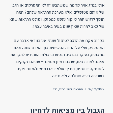
אולי במזג אויר קר מה שמשתבש זה לא המפרקים או הגב
של אותם מטופלים, אלא מערכת ההתראה שלהם? המח
הופך לרגיש יותר כי קור נתפס כמסוכן, ופולט התראות שווא
של כאב למרות שאין שום בעיה באיבר עצמו.
בקרוב אקח את הרכב לטיפול שנתי. אני בוודאי אדבר עם
המוסכניק שלי על הנורה הבעייתית. גוף האדם שונה מאוד
ממכונית, בעיקר במרכיב הנפש וביכולתו התמידית לתקן את
עצמו. למרות זאת, יש גם דמיון מסוים – שניהם זקוקים
לתחזוקה שוטפת, ועדיף שלא יראו רופאים/מוסכניקים
כשהיתה בעיה שחלפה ולא חזרה.
פורסם
תגיות
09/02/2022
התראה
,
כאב כרוני
,
רכב
בתאריך
הגבול בין מציאות לדמיון