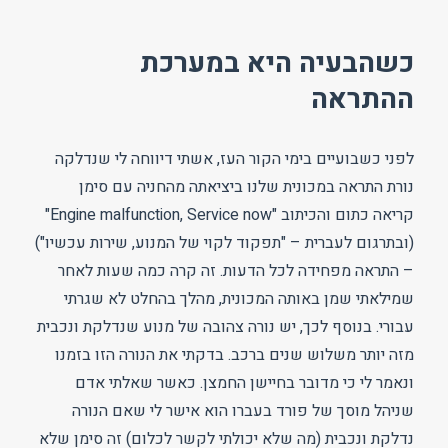
כשהבעיה היא במערכת
ההתראה
לפני כשבועיים בימי הקור העז, אשתי דיווחה לי שנדלקה
נורת התראה במכונית שלנו ביציאתה מהחניה עם סימן
קריאה כתום והכיתוב "Engine malfunction, Service now"
(ובתרגום לעברית – "תפקוד לקוי של המנוע, שירות עכשיו")
– התראה מפחידה לכל הדעות. זה קרה כמה שעות לאחר
שמילאתי שמן באותה המכונית, מהלך בהחלט לא שגרתי
עבורי. בנוסף לכך, יש נורה צהובה של מנוע שנדלקת ונכבית
מזה יותר משלוש שנים ברכב. בדקתי את הנורה הזו בזמנו
ונאמר לי כי מדובר בחיישן החמצן. כאשר שאלתי אדם
שניהל מוסך של פורד בעברו הוא אישר לי שאם הנורה
נדלקת ונכבית (מה שלא יכולתי לקשר לכלום) זה סימן שלא