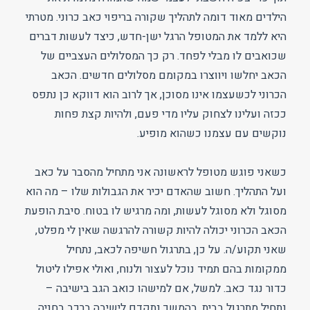
הילדים מאוד דומה לתהליך שקורה בריפוי כאב כרוני. מטרתי
היא ללמד את המטופל הרגל ישן-חדש, כיצד לעשות דברים
שכואבים לו מבלי לפחד. רק כך המסלולים העצביים של
הכאב יחלשו ויווצרו במקומם מסלולים חדשים. הכאב
הכרוני לכשעצמו אינו מסוכן, אך לרוב הוא דווקא כן נתפס
ככזה ועלינו לצחוק עליו מדי פעם, ולהיות קצת פחות
נוקשים עם עצמנו כשהוא מופיע.
כשאני פוגש מטופל לראשונה אני מתחיל מהסבר על כאב
ועל התהליך. חשוב שהאדם יכיר את הגבולות שלו – מה הוא
מסוגל ולא מסוגל לעשות, ומה מרגיש לו בטוח. סיבת הופעת
הכאב הכרוני יכולה להיות קשורה להרגשה שאין לי מפלט,
שאני תקוע/ה. על כן, בתרגול חשיפה לכאב, נתחיל
ממקומות בהם תמיד נוכל לעצור ולנוח, ואולי אפילו ליטול
כדור נגד כאב. למשל, אם למישהו כואב הגב בישיבה –
נתחיל מתרגול בבית, בהמשך נתקדם לישיבה ברכב בחניה,