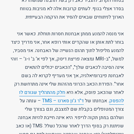
בטווח הקרוב להגביר כאב רק בשל ההבנה שמשהו לא
בסדר אצלי בגוף. לעתים קרובות אלה לא מגיבות בטווח
הארוך לניתוחים שבאים להסיר את הרקמה הבעייתית.
אני מנסה להמנע ממתן אבחנות חסרות תוחלת. כאשר אני
בוחר לתת אותן או שהקדים אותי רופא אחר, אני מדריך כיצד
להמנע מליפול לתוך תהום הנשייה של האבחנה. אני מסביר,
למשל, "ב-MRI נמצאה פריצת דיסק, אך לפי א' ב' ו-ג' – זוהי
אינה הסיבה לכאבים שלך", "הכאבים יכולים להתאים
לאבחנת פיברומיאלגיה, אך אני מעדיף לקרוא לה בשם
אחר". הפרדת הכאב הכרוני מהזהות שלי אינה מתרחשת רק
לאחר שהכאב פוסק, אלא היא
חלק מהתהליך שגורם לו
להפסק
. אבחנתו של
ד"ר ג'ון סארנו – TMS
– ענתה על
צורך המטופלים בקבלת שם למצבם, וגם בצורך שלי
ושלהם במתן תקוה לריפוי. היא אינה חייבת להיות אבחנה
שניתנת רק בסוף הדרך לאחר שהכל נשלל. TMS (או כאב