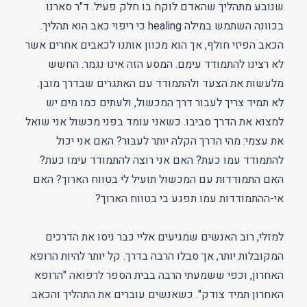
שנובע מתהליך שהאדם לוקח בו חלק פעיל. ד"ר סארנו
בכוונה השתמש במילה healing כי ריפוי כאב הוא תהליך.
הכאב הפיזי חולף, אך הוא מכוון אותנו לכאבים אחרים אשר
לא רצינו להתמודד עימם. המסע הזה אינו נגמר. החשש
מלעשות את הצעד ולהתמודד עם האתגרים שבדרך מובן.
לא תמיד צריך לעבור דרך המכשול, ולעתים כמו מים יש
למצוא את הדרך סביבו. כשאני עומד בפני מכשול אני שואל
את עצמי: מהי הדרך הקלה יותר לעבור? האם אני יכול
להתמודד עמו כעת? האם אני רוצה להתמודד עימו כעת?
האם התמודדות עם המכשול תועיל לי בטווח הארוך? האם
אי-ההתמודדות עמו תפגע בי בטווח הארוך?
למזלי, רוב האנשים שמגיעים אליי כבר ניסו את הדרכים
המקובלות יותר, אך סבלו הרבה בדרך. קל יותר להיות הרופא
האחרון, וכפי ששמעתי הרבה בבית הספר לרפואה "הרופא
האחרון תמיד צודק". כשאנשים עוברים את התהליך והכאב