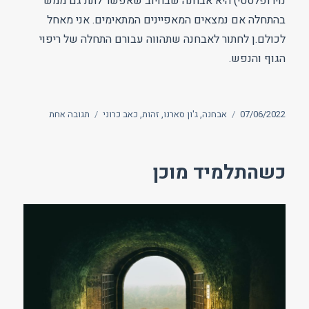
נוירופלסטי) היא אבחנה שבחיוב שאפשר לתת גם ממש
בהתחלה אם נמצאים המאפיינים המתאימים. אני מאחל
לכולם.ן לחתור לאבחנה שתהווה עבורם התחלה של ריפוי
הגוף והנפש.
פורסם
תגיות
על
07/06/2022
אבחנה
,
ג'ון סארנו
,
זהות
,
כאב כרוני
תגובה אחת
בתאריך
האבחנה
המיוחלת
כשהתלמיד מוכן