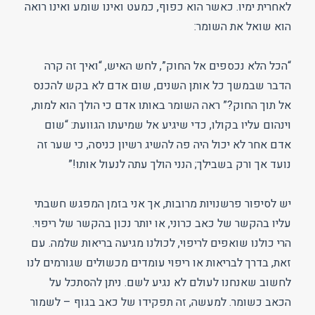
לאחרית ימיו. כאשר הוא כפוף, כמעט ואינו שומע ואינו רואה
הוא שואל את השומר:
“הכל הלא נכספים אל החוק”, לחש האיש, “ואיך זה קרה
הדבר שבמשך כל אותן השנים, שום אדם לא בקש להכנס
אל תוך החוק?” ראה השומר באותו אדם כי הולך הוא למות,
וינהום עליו בקולו, כדי שיגיע אל שמיעתו הגוועת: “שום
אדם אחר לא יכול היה פה להשיג רשיון כניסה, כי שער זה
נועד אך ורק בשבילך; הנני הולך עתה לנעול אותו!”
יש לסיפור פרשנויות מרובות, אך אני בזמן המפגש חשבתי
עליו בהקשר של כאב כרוני, או יותר נכון בהקשר של ריפוי.
הרי כולנו שואפים לריפוי, לכולנו מגיעה בריאות שלמה. עם
זאת, בדרך לבריאות או ריפוי עומדים מכשולים שגורמים לנו
לחשוב שאנחנו לעולם לא נגיע לשם. ניתן להסתכל על
הכאב כשומר. למעשה, זה תפקידו של כאב בגוף – לשמור