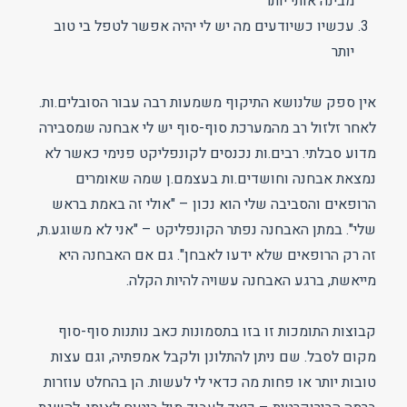
מבינה אותי יותר
עכשיו כשיודעים מה יש לי יהיה אפשר לטפל בי טוב
יותר
אין ספק שלנושא התיקוף משמעות רבה עבור הסובלים.ות.
לאחר זלזול רב מהמערכת סוף-סוף יש לי אבחנה שמסבירה
מדוע סבלתי. רבים.ות נכנסים לקונפליקט פנימי כאשר לא
נמצאת אבחנה וחושדים.ות בעצמם.ן שמה שאומרים
הרופאים והסביבה שלי הוא נכון – "אולי זה באמת בראש
שלי". במתן האבחנה נפתר הקונפליקט – "אני לא משוגע.ת,
זה רק הרופאים שלא ידעו לאבחן". גם אם האבחנה היא
מייאשת, ברגע האבחנה עשויה להיות הקלה.
קבוצות התומכות זו בזו בתסמונות כאב נותנות סוף-סוף
מקום לסבל. שם ניתן להתלונן ולקבל אמפתיה, וגם עצות
טובות יותר או פחות מה כדאי לי לעשות. הן בהחלט עוזרות