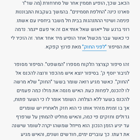
הכאב שכך, הופיע תסמין אחר של סחרחורת (מה שד"ר
סארנו כינה "החלפת תסמינים". בהמשך בעקבות התבוננות
פנימה ושינוי ההתנהגות בבית חל משבר ביחסיו עם אשתו.
רוני ברגע של ייאוש שאל אותי אם זה אי פעם ייגמר. נדמה
כי כאשר עבר מכשול אחד הופיע מיד אחד אחר. זה הזכיר לי
את הסיפור
"לפני החוק"
מאת פרנץ קפקא.
זהו סיפור קצרצר הלקוח מספרו "המשפט". הסיפור מסופר
לגיבור יוסף ק'. בסיפור יוצא איש מהכפר ורוצה להכנס אל
"החוק". כאשר מגיע רואה שומר בשער "החוק" שלא מרשה
לו להכנס, לפחות כעת. האיש מנסה את מזלו כמה פעמים
להכנס בשער ללא הצלחה. השומר אומר לו כי השער פתוח,
אך בו זמנית מזהיר אותו כי הוא חזק ולאחריו יש שומרים
גדולים וחזקים פי כמה, והאיש מחליט להמתין על שרפרף
עד יגיע הזמן הנכון. הוא מייחל שמשהו יקרה לשומר שישנה
את דעתו. כך עוברים ימים, חודשים ושנים, והאיש מגיע