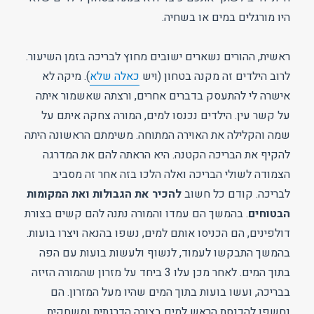
היו מורגלים במים או בשחיה.
ראשית, ההורים נשארים ישובים מחוץ לבריכה בזמן השיעור.
לרוב הילדים זה מקנה בטחון (ויש
כאלה שלא
). מיקה לא
אישרה לי להתעסק בדברים אחרים, ורצתה שאשמור איתה
על קשר עין. הילדים נכנסו למים, המורה צחקה איתם על
שמה והקלילה את האוירה המתוחה. משימתם הראשונה היתה
להקיף את הבריכה הקטנה. היא הראתה להם את המדרגה
הצמודה לשולי הבריכה ואלה הלכו בזה אחר זה מסביב
לבריכה. קודם כל חשוב
להכיר את הגבולות ואת המקומות
הבטוחים
. בהמשך הם עמדו והמורה נתנה להם קשים בצורת
דולפינים, הם הכניסו אותם למים, נשפו בהנאה ויצרו בועות.
בהמשך התבקשו לעמוד, לנשוף ולעשות בועות עם הפה
בתוך המים. לאחר מכן עלו 3 ביחד על מזרון שהמורה הזיזה
בבריכה, ועשו בועות בתוך המים שהיו מעל המזרון. הם
נחשפו להכנסת הראש למים בצורה הדרגתית ומשחקית.