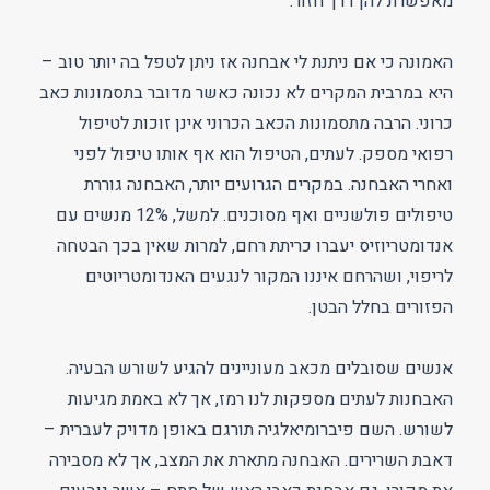
מאפשרת להן דרך חזור.
האמונה כי אם ניתנת לי אבחנה אז ניתן לטפל בה יותר טוב –
היא במרבית המקרים לא נכונה כאשר מדובר בתסמונות כאב
כרוני. הרבה מתסמונות הכאב הכרוני אינן זוכות לטיפול
רפואי מספק. לעתים, הטיפול הוא אף אותו טיפול לפני
ואחרי האבחנה. במקרים הגרועים יותר, האבחנה גוררת
טיפולים פולשניים ואף מסוכנים. למשל, 12% מנשים עם
אנדומטריוזיס יעברו כריתת רחם, למרות שאין בכך הבטחה
לריפוי, ושהרחם איננו המקור לנגעים האנדומטריוטים
הפזורים בחלל הבטן.
אנשים שסובלים מכאב מעוניינים להגיע לשורש הבעיה.
האבחנות לעתים מספקות לנו רמז, אך לא באמת מגיעות
לשורש. השם פיברומיאלגיה תורגם באופן מדויק לעברית –
דאבת השרירים. האבחנה מתארת את המצב, אך לא מסבירה