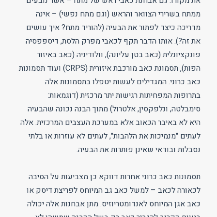
את מקורו. גם אבחנת כאבי ראש של מתח – אשר נובעים
ממתח בשרירי הצוואר והראש (וגם מתח נפשי) – אינה
מדריכה כיצד לפתור את הבעיה (להוריד מתח? איך עושים
את זה?). אותו הדבר תקף לכאבי מפרק הלסת, דיספפסיה
פונקציונלית (כאב בטן עליונה), וולודיניה (כאב באיזור
הפות), תסמונת כאב מורכבת איזורית (CRPS) ועוד תסמונות
כאב כרוני. המגדילים לעשות יטפלו בתסמונות אלה
בתרופות המפחיתות רגישות יתר מרכזית (דוגמאות:
סימבלטה, ונלפקסין, אלטרול) מתוך הבנה נכונה שהבעיה
היא לא באיבר הכאוב אלא במערכת העצבים המרכזית. אלה
לעתים "מנמיכות את הלהבות", לעתים לא עוזרות או בלתי
נסבלות ובודאי שאינן פותרות את הבעיה.
תסמונות כאב כרוני אחרות דווקא כן מצביעות על הסיבה
לכאורה לכאב – למשל כאב גב המיוחס לפריצת דיסק או
כאב אגן המיוחס לאנדומטריוזיס. מתן אבחנות אלה יכולה