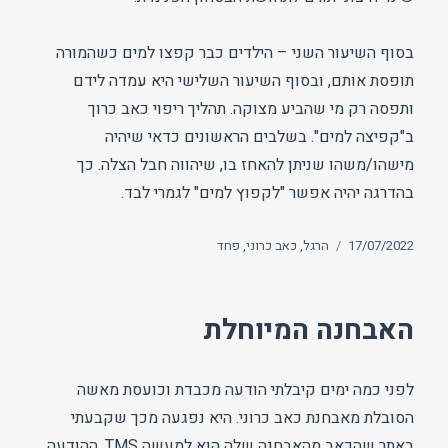
בסוף השיעור השני – הילדים כבר קפצו למים כשהמורה
תופסת אותם, ובסוף השיעור השלישי היא עמדה לידם
ותפסה רק מי שהביע מצוקה. תהליך ריפוי כאב כרוך
ב"קפיצה למים". בשלבים הראשונים כדאי שיהיה
מישהו/משהו שניתן להאחז בו, שיהווה חבל הצלה. כך
בהדרגה יהיה אפשר "לקפוץ למים" לגמרי לבד.
פורסם
תגיות
17/07/2022
הרגל
,
כאב כרוני
,
פחד
בתאריך
האבחנה המיוחלת
לפני כמה ימים קיבלתי הודעה מכבדת וכועסת מאשה
הסובלת מאבחנת כאב כרוני. היא נפגעה מכך שקבעתי
באתר שהכאב מהאבחנה שלה הוא למעשה TMS. ההודעה