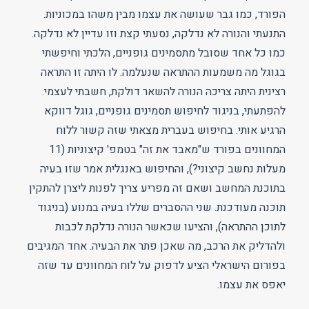
הפורד, כמו גבר שעושה את עצמו מבין משהו במכוניות.
התנעתי והנורה לא נדלקה, נסעתי קצת וזו עדיין לא נדלקה.
כמו כל אחד שסובל מתסמינים גופניים, הלכתי וחיפשתי
בגוגל מה משמעות ההתראה שנעלמה. לו היתה זו התראה
רצינית היתה צריכה הנורה להשאר דולקת, חשבתי לעצמי.
להפתעתי, בניגוד לחיפוש תסמינים גופניים, גוגל דווקא
הרגיע אותי. בחיפוש בעברית מצאתי שזה קשור ללוח
המחוונים בפורד ש"מאבד את זה" בטמפ' קיצוניות (11
מעלות נחשב קיצוני?), והחיפוש באנגלית אמר שזו בעיה
בתוכנת המחשב ושאם זה מפריע צריך לפנות ליצרן להתקין
תוכנה מעודכנת. שני ההסברים שללו בעיה במנוע (בניגוד
לתוכן ההתראה), והציעו שכאשר הנורה נדלקת לכבות
ולהדליק את הרכב, מה שאכן פתר את הבעיה. אחד המגיבים
בפורום הישראלי הציע לדפוק על לוח המחוונים עד שזה
יאפס את עצמו.