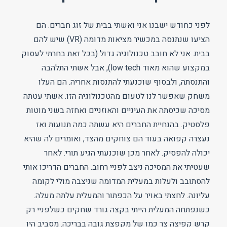
לפני כחודש ישבנו אני ואשתי בבית של זוג חברים. הם
הציעו שנתנסה במכשיר מציאות מדומה (VR) שיש להם
בבית. אני לא חובב טכנולוגיה גדול (בכל זאת בחרתי לעסוק
במקצוע שהוא מאוד low tech), אבל אשתי התלהבה
והתנסתה, ולבסוף שוכנעתי להתנסות אחריה. הם העלו
משחק שאפשר לנו לטעום מהטכנולוגיה הזו. אשתי עטתה
מסיכה שכיסתה את העיניים והאוזניים ואחזה בשני מוטות
פלסטיק. בהנחיית החברים היא עשתה כמה תנועות ואז
נעצרה קפואה בעוד הם צוחקים מהצד, ואומרים לה שהיא
יכולה להפסיק. לאחר מכן שוכנעתי הגיע תורי. לאחר
שעטיתי את המסיכה ניצב לפניי רחוב. החברים הדריכו אותי
להסתובב ולעלות במעלית המדומה שניצבה מולי לקומה
עליונה. לחצתי באויר על הכפתור והמעלית עלתה מעלה.
כשנפתחה המעלית הייתי בקצה גורד שחקים כשלפניי רק
קרש קפיצה צר כמו של מקפצת גובה בבריכה. מסביב היו