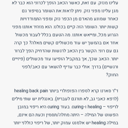
עלינו מנזק. עם זאת, כאשר הכאב הופך לכרוני הוא כבר לא
מגן עלינו מפני נזק. ניתן לראות את השומר בסיפור גם
כאחד שמונע מהאדם מן הכפר נזק ומפני התמודדויות
קשות יותר. השומר הזה קיים בכולנו. הוא מזהיר אותנו מפני
הגרוע מכל, ומייאש אותנו. מה הטעם בכלל לעבור מכשול
אחד אם בהמשך יש עוד מכשולים קשים מאלה? כך קרה
גם עם רוני. הקשר בין הכאב לרגשות שהדחיק הפך לברור
יותר. הכאב שכך, אך במקביל הופיעו עוד מכשולים (פיזיים
ורגשיים) בדרך. אולי כבר עדיף להשאר עם כאב/לפני
החוק?
ד"ר סארנו קרא לספרו הפופולרי ביותר healing back pain
(לרפא כאבי גב, לא תורגם לעברית). באנגלית יש שתי מילים
לריפוי – healing ו-curing. בעוד curing היא ריפוי במובן
הפשוט של המילה – היתה מחלה/תסמין וכעת הם אינם,
במילה healing יש אלמנט עמוק יותר, של ריפוי כוללני יותר