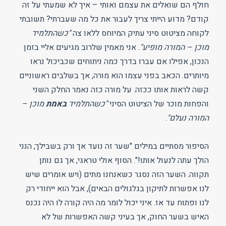
חולף הם שואלים את עצמם ואותי – איך לא שמעתי על זה
קודם? מדוע הייתי צריך לעבור את כל מה שעברתי? תשובתי
לקוחה מציטוט סיני עתיק המיוחס ללאו צה
"כשהתלמיד
מוכן – המורה מופיע"
. אני מאמין שלרוב מגיעים אליי בזמן
הנכון, אפילו אם עברו בדרך כמה ניתוחים שכביכול נראו
מיותרים. הכאב בפני עצמו הוא מורה, אך בשלבים ראשוניים
קשה לראות אותו ככזה. על מורה כזה נאמר החלק השני
והפחות מוכר של הציטוט הסיני
"כשהתלמיד
באמת
מוכן –
המורה נעלם"
.
הסיפור מסתיים במילים "שער זה נועד אך ורק בשבילך; הנני
הולך עתה לנעול אותו!". הסוף אולי טראגי, אך גם נותן
תקווה. השער הזה נסגר כשאנחנו מתים (ויש אומרים שיש
לנו אפשרות לתיקון בגלגולים הבאים), אבל הוא ייחודי רק
לנו ופתוח עד אז. איני יכול לומר מה היה קורה לו היה נכנס
האיש בשער החוק, אך בעיני קשה האפשרות של לא