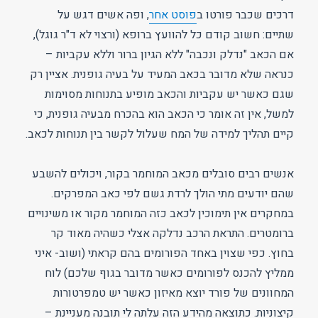
דרכים שכבר פורטו ב
פוסט אחר
, ופה אשים דגש על
שתיים: חשוב קודם כל להוועץ ברופא (ורצוי לא ד"ר גוגל),
אם הכאב "נדלק ונכבה" ללא הגיון ברור וללא עקביות –
כנראה שלא מדובר בכאב המעיד על בעיה גופנית. אציין רק
שגם כאשר יש עקביות והכאב מופיע בתנוחות מסוימות
למשל, אין זה אומר כי הכאב הוא בהכרח מבעיה גופנית, כי
קיים תהליך למידה של המח שעלול לקשר בין תנוחות לכאב.
אנשים רבים סובלים מכאב המוחמר בקור, ויכולים להשבע
שהם יודעים מתי הולך לרדת גשם לפי כאב המפרקים.
במחקרים אין תימוכין לכאב כזה המוחמר מקור או משינויים
ברומטרים. התראת הרכב נדלקה אצלי כשהיה מאוד קר
בחוץ. כפי שצוין באחד הפורומים בהם קראתי (ושוב- איני
ממליץ להכנס לפורומים כאשר מדובר בגוף שלכם) לוח
המחוונים של פורד יוצא מאיזון כאשר יש טמפרטורות
קיצוניות. כתוצאה מהידע הזה עלתה לי תובנה מעניינת –