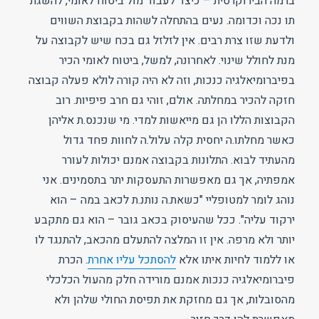
ברמה הבירוקרטית – כיצד לעבוד מול ביטוח לאומי, להשגת
תו נכה וכדומה. נעים בהתחלה לשהות בקבוצת השווים
ולדעת שזו צרת רבים. אין לזלזל גם בכח שיש לקבוצה על
מנת לחולל שינוי. לאחרונה, למשל, ביטוח לאומי הכיר
בפיברומיאלגיה כנכות, וזה לא היה קורה לולא פעלה קבוצה
חזקה להכיר במחלתה. אולם, זוהי גם חרב פיפיות. רוב
הקבוצות הללו הן גם מייאשות למדי. מי שנכנס.ת אליהן
כאשר מחלתו.ה יחסית קלה עלול.ה לחוות פחד גדול
מהעתיד לבוא. התלונות בקבוצה אמנם יכולות לעורר
אמפתיה, אך גם מאפשרות התעסקות יתר בתסמינים. אני
נוהג לומר למטופליי "כשאת.ה נותנ.ת לכאב במה – הוא
ירקוד עליה". ככל שהעיסוק בכאב גובר – הוא גם מתקבע
יותר ולא מרפה. אין זו המלצה להתעלם מהכאב, להתנגד לו
או ללמוד לחיות איתו אלא
להסתכל עליו אחרת
. הכרת
פיברומיאלגיה כנכות אמנם מורידה חלק מהעול הכלכלי
מהסובלות, אך גם מחזקת את תפיסת החולי שלהן ולא