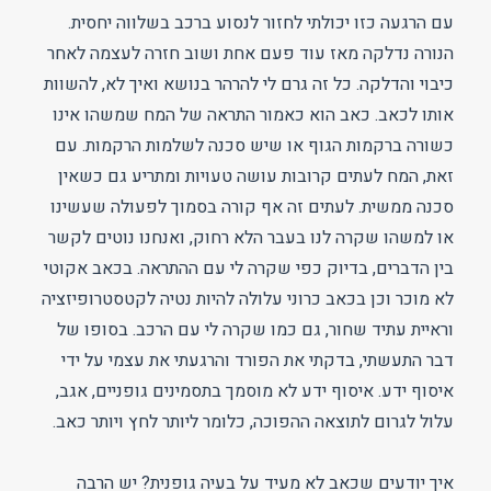
עם הרגעה כזו יכולתי לחזור לנסוע ברכב בשלווה יחסית.
הנורה נדלקה מאז עוד פעם אחת ושוב חזרה לעצמה לאחר
כיבוי והדלקה. כל זה גרם לי להרהר בנושא ואיך לא, להשוות
אותו לכאב. כאב הוא כאמור התראה של המח שמשהו אינו
כשורה ברקמות הגוף או שיש סכנה לשלמות הרקמות. עם
זאת, המח לעתים קרובות עושה טעויות ומתריע גם כשאין
סכנה ממשית. לעתים זה אף קורה בסמוך לפעולה שעשינו
או למשהו שקרה לנו בעבר הלא רחוק, ואנחנו נוטים לקשר
בין הדברים, בדיוק כפי שקרה לי עם ההתראה. בכאב אקוטי
לא מוכר וכן בכאב כרוני עלולה להיות נטיה לקטסטרופיזציה
וראיית עתיד שחור, גם כמו שקרה לי עם הרכב. בסופו של
דבר התעשתי, בדקתי את הפורד והרגעתי את עצמי על ידי
איסוף ידע. איסוף ידע לא מוסמך בתסמינים גופניים, אגב,
עלול לגרום לתוצאה ההפוכה, כלומר ליותר לחץ ויותר כאב.
איך יודעים שכאב לא מעיד על בעיה גופנית? יש הרבה