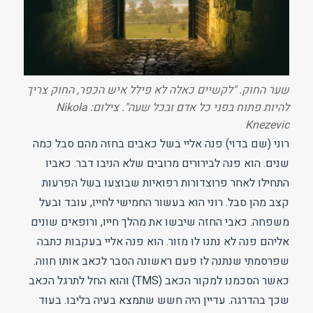
שער החוק. "לקשיים כאלה לא פילל איש הכפר, החוק צריך
להיות פתוח בפני כל אדם ובכל שעה". צילום: Nikola
Knezevic
רוני (שם בדוי) פנה אליי בשל כאבים בחזה מהם סבל כמה
שנים. הוא פנה לבירורים מרובים שלא הניבו דבר. כאביו
התחילו לאחר פרוצדורות רפואיות שבוצעו בשל הפרעות
קצב מהן סבל. רוני הוא בעשור החמישי לחייו, עובד ובעל
משפחה. כאבי החזה שיבשו את מהלך חייו, ורופאים שונים
אליהם פנה לא נתנו לו מזור. הוא פנה אליי בעקבות כתבה
שפרסמתי שנתנה לו פעם ראשונה הסבר לכאב אותו חווה.
כאשר הסכמנו למקור הכאב (TMS) והוא החל לתרגל הכאב
שכך בהדרגה. עדיין היה חשש שתמצא בעיה בליבו. בעוד