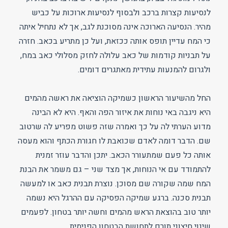
לנסיעות קצרות ברכב ולבסוף לנסיעות ארוכות על כביש
מהיר. הנסיעה הארוכה אינה מסוכנת לגב, אך לא נתחיל איתה
כי המח עדיין תופס אותה ככזאת, ועל כן מתריע בכאב. חזרה
על תבניות קודמות של כאב עלולה לחזק מסלולי כאב במח,
ולגרום להמנעות עתידית מאתגרים דומים.
החל מהשיעור הראשון כשמיקה הוציאה את ראשה מהמים
היא ניגבה באי נוחות את איזור הפה והאף. היא לא הבינה
מדוע הערתי לה על כך ואמרה שזה פשוט מפריע לה שרטוב
שם. הדבר דומה לאדם שכואבת לו חגורת הכתף והוא מעסה
אותה כל פעם שמתעורר הכאב. יתכן והדבר עוזר זמנית
להתמודד עם אי הנוחות, אך מצד שני – גם משמר את הבנת
המח שמה שקורה שם מסוכן. נוצרת תבנית כאב או למעשה
תבנית סכנה. ברגע שמיקה הפסיקה עם ההרגל היא נשמה
יותר טוב בהוצאת הראש מהמים וחשה יותר בטחון. לפעמים
שינוי חיצוני תורם לתחושת הבטחון הפנימית.