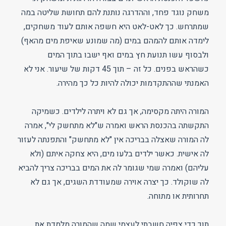
משחק נוגד פחד, וההדרגה נותנת להם תחושת שליטה במה
שמתרחש. כך לאט-לאט היא חשפה אותם לעוד משחקים,
לימדה אותם להמהם במים (מה שמונע שאיפת מים מהאף)
ולבסוף עשו תנועת חץ במים ואף ישבו בתוך המים
כשהראש בפנים. כל זה – תוך 45 דקות של שיעור. אני לא
האמנתי שההתקדמות יכולה להיות כל כך מהירה.
המורה היתה מקסימה, אך גם לא ויתרה לילדים. כשמיקה
התקשתה בהכנסת הראש ואמרה ש"לא מתחשק לי", אמרה
לה המורה שאצלה בבריכה אין "לא מתחשק" והתפנתה לעזור
לה אישית. כאשר ילדים בלעו מים, היא צחקה איתם (ולא
עליהם) ואמרה שמי שגומר לה את המים בבריכה צריך להביא
לה שוקולד. כך יצרה אוירה שמעודדת השגים, אך גם לא
תחרותית או מתוחה.
תוך כדי צפיה חשבתי לעצמי שמה שהמורה מלמדת את