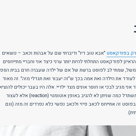
ק בפודקאסט
"אבא טוב דיו" ודיברתי שם על אבהות וכאב – נושאים
הראיון לפודקאסט התחלתי להיות יותר ערני כיצד אני וחבריי מתייחסים
למשל, שמתי לב לפוסט ברשת של אם של ילדה שעברה חרם בבית הספר
לעודד את הילדה ואת אמה בכך ש"זה יעבור ואת תגדלי מזה". זה מאוד
 אני מגיב לבכי או חוסר אונים מצד ילדיי. אלה היו בעבר יכולים להוציא
אותי מדעתי, אך אני משתדל כמה שניתן לא להגיב באופן אוטומטי (reaction) אלא לעצור
בחור (response). בפוסט זה אתייחס לכאב פיזי ולכאב נפשי כלא נפרדים זה מזה (וגם
ת).