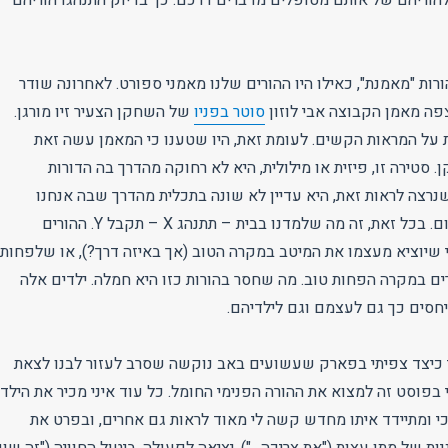
ורות "מאמנת", כאילו היו ההורים שלנו מאמני ספורט. לאחרונה שודר
פה מאמן הקבוצה אבי לוזון
סוטר בפניו
של השחקן הצעיר זיו מורגן.
על המראות הקשים. לעומת זאת, היו שטענו כי המאמן עשה זאת
סטירה זו, פיזית או מילולית, היא לא רחוקה מהדרך בה הדורות
שנרצה לראות זאת, היא עדיין לא שונה בתכלית מהדרך שבה אנחנו
מחנכים את ילדינו כיום. בכל זאת, זה מה שלמדנו בבית – תתנהג X – תקבל Y. ההורים
 שיוציא מעצמו את המיטב במקרה הטוב (אך באיזה דרך?), או שלפחות
ים במקרה הפחות טוב. מה שחסר בהורות כזו היא חמלה. ילדים אלה
יחסים כך גם לעצמם וגם לילדיהם.
 כיצד צפיתי בפארק שעשועים באב נוקשה שסרב לעזור לבנו לצאת
בפוסט זה למצוא את ההורה הפנימי החומל. כל עוד איני מכיר את הילד
י ומתיידד איתו מחדש קשה לי מאוד לראות גם אחרים, ובפרט את
ות של מתן עצות ("את צריכה…"), יציאה לפעולה, ביטול החוויה ("זה שו