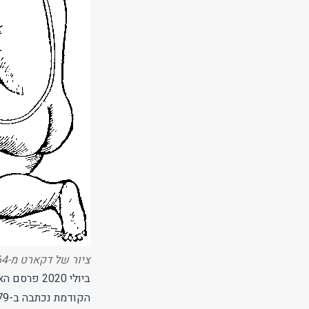
ציור של דקארט מ-1664 – כאב הוא יותר מורכב ממה שחשב
הקודמת נכתבה ב-1979 (!) ולקח רק 41 שנה לעדכן אותה.