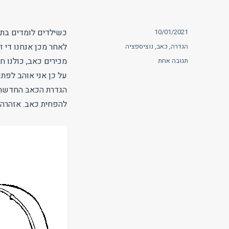
פורסם
כשילדים לומדים בתח
10/01/2021
בתאריך
תגיות
לאחר מכן אנחנו די ז
הגדרה
,
כאב
,
נוציספציה
על
מכירים כאב, כולנו חו
תגובה אחת
כאב
על כן אני אוהב לפת
זה
הגדרת הכאב החדשה 
דבר
מורכב
להפחית כאב. אזהרה 