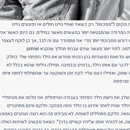
 מקום ל"מסכנות". רק כשאני ואחיי היינו חולים או נפצעים היינו
 המדודה שהתבטאה יותר במעשים מאשר במילים. גם כיום כאשר אני
 דורש מסביבתי יותר מדי. אני מתמודד עם זה לבד, אך כן לוקח לעצמי
את הזמן הדרוש להחלמה. לפני יותר מעשר שנים עברתי תהליך שנקרא primal
transform, שלוש סדנאות המשכיות בהן הכרתי מחדש את הילד הפנימי שלי. כחלק
לדבר עם אותו הילד, בדמיון ובכתיבה. תחילה גיליתי שהוא בכלל לא
וא שתק, ואפילו כעס עליי. לקח זמן והשקעה עד שהתחלתי לפתח איתו
ומרפאת.
שלב את גישת הילד הפנימי בעבודה הטיפולית. אני מלווה את מטופליי
הילד שהיו לאחר אירוע בו הילד חווה מצוקה. חלקם אינם מתחברים
שנאה. חלקם מתחילים לשוחח, לא מבינים מה הוא רוצה ועוזבים באמצע.
ה, או להזהיר אותו ש"יהיו קשיים בדרך". כשאני מקשיב לשיחות האלה 
וריהם של אותם מטופלים מדברים דרכם. כך בדיוק התנהגו הוריהם