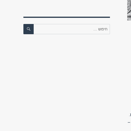
חיפוש
חפש:
–