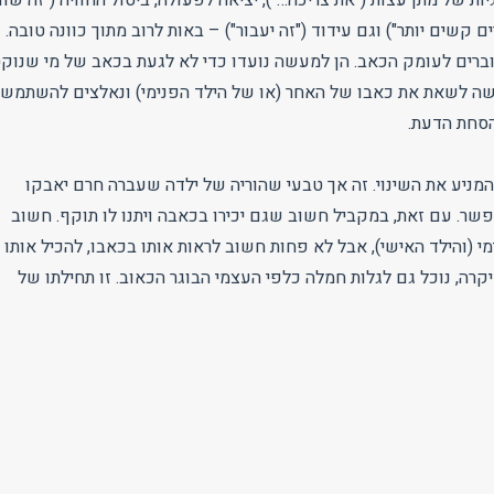
רים קשים יותר") וגם עידוד ("זה יעבור") – באות לרוב מתוך כוונה טובה.
וברים לעומק הכאב. הן למעשה נועדו כדי לא לגעת בכאב של מי שנוק
קשה לשאת את כאבו של האחר (או של הילד הפנימי) ונאלצים להשתמש
הסחת הדעת.
המניע את השינוי. זה אך טבעי שהוריה של ילדה שעברה חרם יאבקו
שר. עם זאת, במקביל חשוב שגם יכירו בכאבה ויתנו לו תוקף. חשוב
י (והילד האישי), אבל לא פחות חשוב לראות אותו בכאבו, להכיל אותו
יקרה, נוכל גם לגלות חמלה כלפי העצמי הבוגר הכאוב. זו תחילתו של