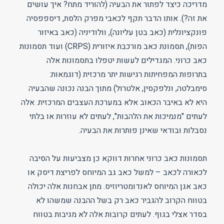
מדריכה כיצד לפתור את הבעיה (להוריד מתח? איך עושים
את זה?). אותו הדבר תקף לכאבי מפרק הלסת, דיספפסיה
פונקציונלית (כאב בטן עליונה), וולודיניה (כאב באיזור
הפות), תסמונת כאב מורכבת איזורית (CRPS) ועוד תסמונות
כאב כרוני. המגדילים לעשות יטפלו בתסמונות אלה
בתרופות המפחיתות רגישות יתר מרכזית (דוגמאות:
סימבלטה, ונלפקסין, אלטרול) מתוך הבנה נכונה שהבעיה
היא לא באיבר הכאוב אלא במערכת העצבים המרכזית. אלה
לעתים "מנמיכות את הלהבות", לעתים לא עוזרות או בלתי
נסבלות ובודאי שאינן פותרות את הבעיה.
תסמונות כאב כרוני אחרות דווקא כן מצביעות על הסיבה
לכאורה לכאב – למשל כאב גב המיוחס לפריצת דיסק או
כאב אגן המיוחס לאנדומטריוזיס. מתן אבחנות אלה יכולה
בטווח הקרוב להגביר כאב רק בשל ההבנה שמשהו לא
בסדר אצלי בגוף. לעתים קרובות אלה לא מגיבות בטווח