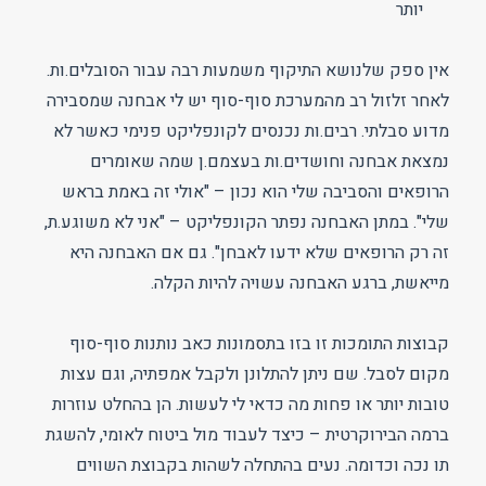
יותר
אין ספק שלנושא התיקוף משמעות רבה עבור הסובלים.ות.
לאחר זלזול רב מהמערכת סוף-סוף יש לי אבחנה שמסבירה
מדוע סבלתי. רבים.ות נכנסים לקונפליקט פנימי כאשר לא
נמצאת אבחנה וחושדים.ות בעצמם.ן שמה שאומרים
הרופאים והסביבה שלי הוא נכון – "אולי זה באמת בראש
שלי". במתן האבחנה נפתר הקונפליקט – "אני לא משוגע.ת,
זה רק הרופאים שלא ידעו לאבחן". גם אם האבחנה היא
מייאשת, ברגע האבחנה עשויה להיות הקלה.
קבוצות התומכות זו בזו בתסמונות כאב נותנות סוף-סוף
מקום לסבל. שם ניתן להתלונן ולקבל אמפתיה, וגם עצות
טובות יותר או פחות מה כדאי לי לעשות. הן בהחלט עוזרות
ברמה הבירוקרטית – כיצד לעבוד מול ביטוח לאומי, להשגת
תו נכה וכדומה. נעים בהתחלה לשהות בקבוצת השווים