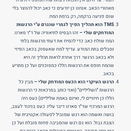
מאחורי הכאב. אנחנו כן יודעים כי כאב יכול להווצר בלי
שום פגיעה ברקמה, רק ברמת המח.
TMS הוא תהליך הפיך לגמרי שנגרם ע"י הרגשות
המודחקים שלי –
זהו הבסיס לתיאוריה של ד"ר סארנו.
המח שולח כאב כדי להסיח את דעתי מרגשות בלתי
נסבלים בתת המודע. עדיף למח שאעסוק בכאב הפיזי
ולא בכאב הרגשי. דרך אחרת לראות תהליך זה היא
שהמח תופס את הרגשות הללו כמסוכנים ועל כן מתריע
בכאב.
הרגש העיקרי הוא הכעס המודחק שלי –
מבין כל
הרגשות "השליליים" (ואני כותב במרכאות כי הרגשות
הללו כן חיוניים לי, ואינם באמת שליליים) כעס היה
הרגש המרכזי שד"ר סארנו דיבר עליו. כעס בניגוד לעצב,
בושה ואשמה הוא רגש שמוביל לפעולה אקטיבית של
הצבת גבול. הוא גם רגש שהסביבה פחות סובלת ועל כן
הוא יותר מודחק. האנשים הסובלים מכאב כרוני הם