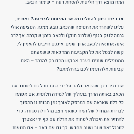
המח מוצא דרך חליפית להסחת דעת – שימור הכאב.
אז כיצד ניתן להחלים מכאב המיוחס לפציעה?
ראשית,
עלינו לשחרר את התפיסה שהכאב נובע ממנה. הפציעה אולי
גרמה לנזק בגוף (שלרוב תוקן) ולכאב בזמן שקרתה, אך לרב
אינה אחראית לכאב ארוך שנים. אינכם חייבים להאמין לי.
קשה לבטל את כל הקביעות המדכאות ששמעתם
ממטפלים שונים בעבר. אבקש מכם רק להרהר – האם
קביעות אלה תרמו לכם בהחלמתם?
אם נכיר בכך שהכאב נלמד על ידי המח נוכל גם לשחרר את
הכאב באותה הדרך בתהליך של למידה חלופית. אם אפתח
כל דלת שאראה עם המרפק לאורך זמן תבנית זו תהפוך
לברירת המחדל של המח כשאני ניצב מול דלת סגורה. כדי
להחזיר את היכולת לפתוח את הדלת עם כף ידי אצטרך
לתרגל זאת שוב ושוב מחדש. כך גם עם כאב – אם תנועות