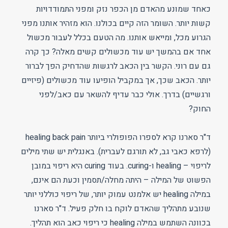
כאחד שמונע מהאדם מן הכפר נזק ומפני התמודדויות
קשות יותר. השומר הזה קיים בכולנו. הוא מזהיר אותנו מפני
הגרוע מכל, ומייאש אותנו. מה הטעם בכלל לעבור מכשול
אחד אם בהמשך יש עוד מכשולים קשים מאלה? כך קרה
גם עם רוני. הקשר בין הכאב לרגשות שהדחיק הפך לברור
יותר. הכאב שכך, אך במקביל הופיעו עוד מכשולים (פיזיים
ורגשיים) בדרך. אולי כבר עדיף להשאר עם כאב/לפני
החוק?
ד"ר סארנו קרא לספרו הפופולרי ביותר healing back pain
(לרפא כאבי גב, לא תורגם לעברית). באנגלית יש שתי מילים
לריפוי – healing ו-curing. בעוד curing היא ריפוי במובן
הפשוט של המילה – היתה מחלה/תסמין וכעת הם אינם,
במילה healing יש אלמנט עמוק יותר, של ריפוי כוללני יותר
שנובע מתהליך שהאדם לוקח בו חלק פעיל. ד"ר סארנו
בכוונה השתמש במילה healing כי ריפוי כאב הוא תהליך.