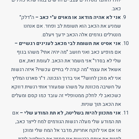
כאב.
אני לא אהיה מודאג או מאוים ע"י כאב –
ה"דלק"
שמניע את הכאב הוא תשומת לב ופחד. אם אנחנו
מנטרלים גורמים אלה הכאב ידעך ויעלם.
אני אסיט את תשומת לבי מכאב לענינים רגשיים –
אם מופיע כאב ואני חושב "מה יהיה אתי? משהו בגוף
שלי לא בסדר" אני משמר את הכאב. לעומת זאת, אם
אשאל את עצמי "מה קורה לי בחיים עכשיו? איזה רגשות
אני לא מוכן לחוש?" אני בדרך הנכונה. ד"ר סארנו המליץ
על חשיבה מכוונת על משהו שמעורר אותי רגשית דווקא
כשכואב לי. לחלק ממטופליי זה עובד כמו קסם ומעלים
את הכאב תוך שניות.
אני מתכוון להיות בשליטה, לא תת המודע שלי –
אם
תת המודע שלי מעלה רגשות הגורמים למח לייצר כאב,
אז אם אני לוקח אחריות, מדבר אל המח שלי ומוכן
לחוות את אותם הרגשות אני מחזיר את השליטה לידיי.