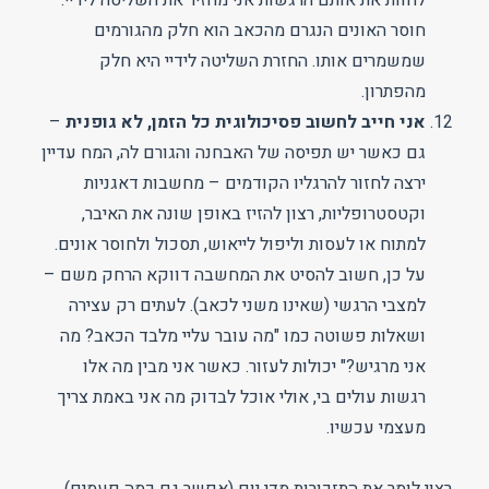
חוסר האונים הנגרם מהכאב הוא חלק מהגורמים
שמשמרים אותו. החזרת השליטה לידיי היא חלק
מהפתרון.
אני חייב לחשוב פסיכולוגית כל הזמן, לא גופנית
–
גם כאשר יש תפיסה של האבחנה והגורם לה, המח עדיין
ירצה לחזור להרגליו הקודמים – מחשבות דאגניות
וקטסטרופליות, רצון להזיז באופן שונה את האיבר,
למתוח או לעסות וליפול לייאוש, תסכול ולחוסר אונים.
על כן, חשוב להסיט את המחשבה דווקא הרחק משם –
למצבי הרגשי (שאינו משני לכאב). לעתים רק עצירה
ושאלות פשוטה כמו "מה עובר עליי מלבד הכאב? מה
אני מרגיש?" יכולות לעזור. כאשר אני מבין מה אלו
רגשות עולים בי, אולי אוכל לבדוק מה אני באמת צריך
מעצמי עכשיו.
רצוי לומר את התזכורות מדי יום (אפשר גם כמה פעמים)