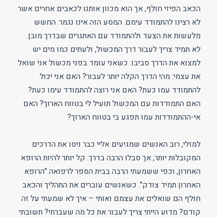
הכאב הפיזי חולף, אך הוא מכוון אותנו לכאבים אחרים אשר
לא רצינו להתמודד עימם. המסע הזה אינו נגמר. החשש
מלעשות את הצעד ולהתמודד עם האתגרים שבדרך מובן.
לא תמיד צריך לעבור דרך המכשול, ולעתים כמו מים יש
למצוא את הדרך סביבו. כשאני עומד בפני מכשול אני שואל
את עצמי: מהי הדרך הקלה יותר לעבור? האם אני יכול
להתמודד עמו כעת? האם אני רוצה להתמודד עימו כעת?
האם התמודדות עם המכשול תועיל לי בטווח הארוך? האם
אי-ההתמודדות עמו תפגע בי בטווח הארוך?
למזלי, רוב האנשים שמגיעים אליי כבר ניסו את הדרכים
המקובלות יותר, אך סבלו הרבה בדרך. קל יותר להיות הרופא
האחרון, וכפי ששמעתי הרבה בבית הספר לרפואה "הרופא
האחרון תמיד צודק". כשאנשים עוברים את התהליך והכאב
חולף הם שואלים את עצמם ואותי – איך לא שמעתי על זה
קודם? מדוע הייתי צריך לעבור את כל מה שעברתי? תשובתי