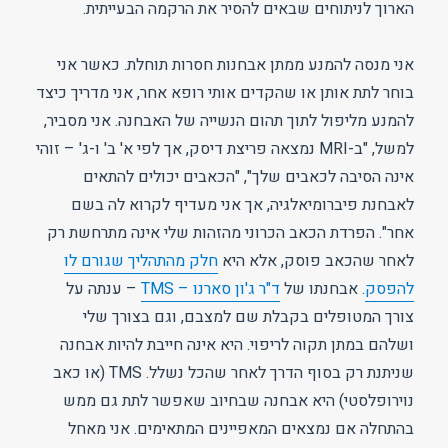
הארוך לניתוחים שבאים להסיר את הרקמה הבעייתית.
אני מנסה להמנע ממתן אבחנות חסרות תוחלת. כאשר אני
בוחר לתת אותן או שהקדים אותי רופא אחר, אני מדריך כיצד
להמנע מליפול לתוך תהום הנשייה של האבחנה. אני מסביר,
למשל, "ב-MRI נמצאה פריצת דיסק, אך לפי א' ב' ו-ג' – זוהי
אינה הסיבה לכאבים שלך", "הכאבים יכולים להתאים
לאבחנת פיברומיאלגיה, אך אני מעדיף לקרוא לה בשם
אחר". הפרדת הכאב הכרוני מהזהות שלי אינה מתרחשת רק
לאחר שהכאב פוסק, אלא היא
חלק מהתהליך שגורם לו
להפסק
. אבחנתו של
ד"ר ג'ון סארנו – TMS
– ענתה על
צורך המטופלים בקבלת שם למצבם, וגם בצורך שלי
ושלהם במתן תקוה לריפוי. היא אינה חייבת להיות אבחנה
שניתנת רק בסוף הדרך לאחר שהכל נשלל. TMS (או כאב
נוירופלסטי) היא אבחנה שבחיוב שאפשר לתת גם ממש
בהתחלה אם נמצאים המאפיינים המתאימים. אני מאחל