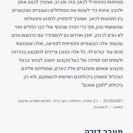
מסוימות גורמות לי לכאב מזה זמן רב, אצטרך לבצע אותן
ולהגיב אחרת כדי לשנות את המסלולים העצביים המקשרים
בין התנועות לכאב. אצטרך להפסיק להמנע מפעולות
שחששתי מהן, תוך כדי הכרה שהגוף שלי כבר החלים ואני
לא גורם לו נזק. יתכן ואדרש גם להתמודד עם הרגשות מהם
נמנעתי, אלה הקשורים ספציפית לפציעה, ואלה שנמנעתי
מהם עוד קודם לה. כל אלה כמובן צריכים להתבצע בהדרגה
ולעתים תוך תמיכה של בעל מקצוע. חשוב לבחור בבעל
מקצוע שאתם מתחברים אליו כאדם, שמתייחס אליכם
כמכלול ומאמין ביכולתכם האישית להשתקם, ולא רק
ביכולתו "לתקן אתכם".
פורסם
תגיות
22/03/2021
ג'ון סארנו
,
החלמה
,
כאב כרוני
,
פציעת ספורט
,
שיקום
,
בתאריך
על
תאונה
3 תגובות
כאב
המיוחס
לפציעת
מעבר דירה
עבר