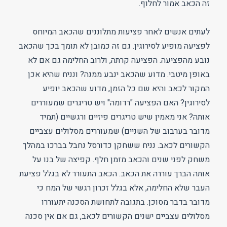
זה הכאב אמור לחלוף.
לעתים אנשים לאחר פציעות מתלוננים שהכאב המיוחס
לפציעה מופיע לסירוגין. גם זה כמובן לא תומך בכך שהכאב
נובע מהפציעה. הפציעה קרתה, ולרוב החלימה גם אם לא
באופן מיטבי. מדוע שהכאב ינבע ממנה? ונניח שהיא אכן
המקור לכאב והיא שם כל הזמן, מדוע שהכאב יופיע
לסירוגין? האם הפציעה "רדומה" ויש טריגרים שמעוררים
אותה? אני מאמין שיש טריגרים פיזיים ורגשיים (תמיד
מדובר בערבוב של השניים) שמעוררים מסלולים עצביים
הקשורים לכאב. נניח ששחקן כדורסל נחבל בברכו במהלך
משחק לפני שנים והכאב מזמן חלף. קפיצה של בנו על
אותה הברך עוררה את הכאב. הכאב התעורר לא בגלל פציעת
העבר שלא החלימה, אלא בגלל זכרון רגשי של המח כי
מדובר בדבר מסוכן. בתגובה לתחושת הסכנה יתעוררו
מסלולים עצביים ישנים הקשורים לכאב, גם אם אין סכנה