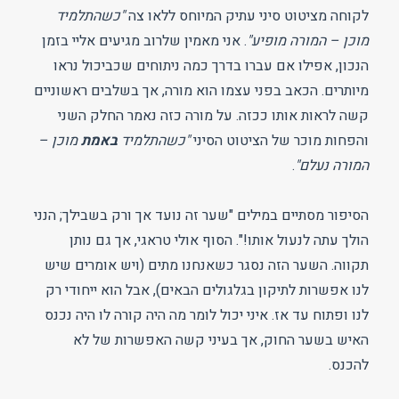
לקוחה מציטוט סיני עתיק המיוחס ללאו צה
"כשהתלמיד
מוכן – המורה מופיע"
. אני מאמין שלרוב מגיעים אליי בזמן
הנכון, אפילו אם עברו בדרך כמה ניתוחים שכביכול נראו
מיותרים. הכאב בפני עצמו הוא מורה, אך בשלבים ראשוניים
קשה לראות אותו ככזה. על מורה כזה נאמר החלק השני
והפחות מוכר של הציטוט הסיני
"כשהתלמיד
באמת
מוכן –
המורה נעלם"
.
הסיפור מסתיים במילים "שער זה נועד אך ורק בשבילך; הנני
הולך עתה לנעול אותו!". הסוף אולי טראגי, אך גם נותן
תקווה. השער הזה נסגר כשאנחנו מתים (ויש אומרים שיש
לנו אפשרות לתיקון בגלגולים הבאים), אבל הוא ייחודי רק
לנו ופתוח עד אז. איני יכול לומר מה היה קורה לו היה נכנס
האיש בשער החוק, אך בעיני קשה האפשרות של לא
להכנס.