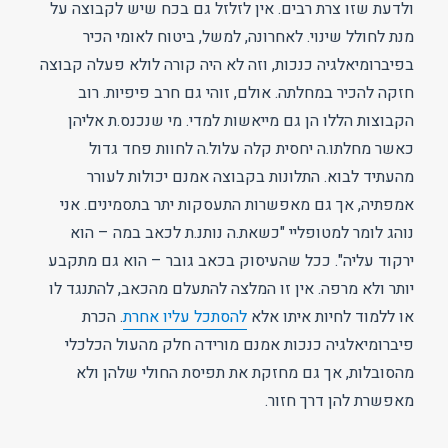
ולדעת שזו צרת רבים. אין לזלזל גם בכח שיש לקבוצה על
מנת לחולל שינוי. לאחרונה, למשל, ביטוח לאומי הכיר
בפיברומיאלגיה כנכות, וזה לא היה קורה לולא פעלה קבוצה
חזקה להכיר במחלתה. אולם, זוהי גם חרב פיפיות. רוב
הקבוצות הללו הן גם מייאשות למדי. מי שנכנס.ת אליהן
כאשר מחלתו.ה יחסית קלה עלול.ה לחוות פחד גדול
מהעתיד לבוא. התלונות בקבוצה אמנם יכולות לעורר
אמפתיה, אך גם מאפשרות התעסקות יתר בתסמינים. אני
נוהג לומר למטופליי "כשאת.ה נותנ.ת לכאב במה – הוא
ירקוד עליה". ככל שהעיסוק בכאב גובר – הוא גם מתקבע
יותר ולא מרפה. אין זו המלצה להתעלם מהכאב, להתנגד לו
או ללמוד לחיות איתו אלא
להסתכל עליו אחרת
. הכרת
פיברומיאלגיה כנכות אמנם מורידה חלק מהעול הכלכלי
מהסובלות, אך גם מחזקת את תפיסת החולי שלהן ולא
מאפשרת להן דרך חזור.