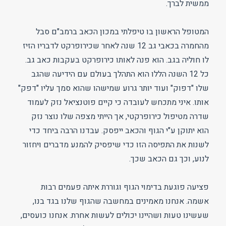
ממשית לברך.
המטופל הראשון בו טיפלתי במכון הכאב ברמב"ם סבל
מהחמרה בכאבי גב 12 שנה לאחר שכירופרקט לדבריו הזיז
לו חוליה בגב. הוא פנה לאותו כירופרקט בעקבות כאב גב.
כל 12 השנה הללו הוא התהלך בעולם עם הידיעה שהגב
שלו "דפוק" ועוד יותר גרוע שמישהו שהוא סמך עליו "דפק"
אותו. איני מתכחש לעובדה כי קיים פוטנציאל נזק לעמוד
שדרה מטיפול כירופרקטי, אך הייתי מצפה שלו נוצר נזק
הוא יתוקן ע"י הגוף והכאב ייפסק. עבדנו הרבה ביחד כדי
לשנות את התפיסה הזו כדי שיפסיק להמנע מדברים ויחזור
לנוע, וכך גם הכאב שכך.
פציעה פוגעת בדימוי הגוף וגוררת איתה פעמים רבות
אשמה. אנחנו מאמינים במחשבה שהגוף שלנו בגד בנו,
שעשינו טעות ושהיינו יכולים לעשות אחרת. אנחנו כועסים,