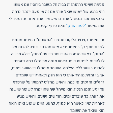
פנימה ושינוי ההתנהגות בבית חל משבר ביחסיו עם אשתו.
רוני ברגע של ייאוש שאל אותי אם זה אי פעם ייגמר. נדמה
כי כאשר עבר מכשול אחד הופיע מיד אחד אחר. זה הזכיר לי
את הסיפור
"לפני החוק"
מאת פרנץ קפקא.
זהו סיפור קצרצר הלקוח מספרו "המשפט". הסיפור מסופר
לגיבור יוסף ק'. בסיפור יוצא איש מהכפר ורוצה להכנס אל
"החוק". כאשר מגיע רואה שומר בשער "החוק" שלא מרשה
לו להכנס, לפחות כעת. האיש מנסה את מזלו כמה פעמים
להכנס בשער ללא הצלחה. השומר אומר לו כי השער פתוח,
אך בו זמנית מזהיר אותו כי הוא חזק ולאחריו יש שומרים
גדולים וחזקים פי כמה, והאיש מחליט להמתין על שרפרף
עד יגיע הזמן הנכון. הוא מייחל שמשהו יקרה לשומר שישנה
את דעתו. כך עוברים ימים, חודשים ושנים, והאיש מגיע
לאחרית ימיו. כאשר הוא כפוף, כמעט ואינו שומע ואינו רואה
הוא שואל את השומר: