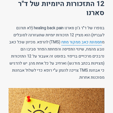
12 התזכורות היומיות של ד"ר
סארנו
בספרו של ד"ר ג'ון סארנו healing back pain (לא תורגם
לעברית) הוא מציין 12 תזכורות יומיות שתעזורנה לסובלים
מ
תסמונת כאב ממקור מתח
(TMS) להרפא. מכיוון שכל כאב
נובע מהמח, שינוי התפיסה והפחתת הפחד סביבו הם
נדבכים מרכזיים בריפוי. בפוסט זה אעבור על 12 התזכורות
(מצוינות בכתב מודגש) וארחיב על כל אחת מהן. יש להדגיש
כי אבחנת TMS צריכה להנתן ע"י רופא כדי לשלול אבחנות
מסוכנות אחרות.