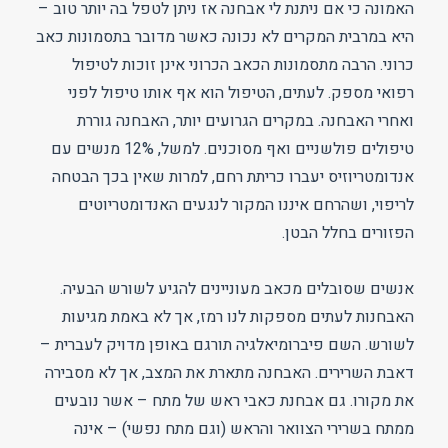
האמונה כי אם ניתנת לי אבחנה אז ניתן לטפל בה יותר טוב –
היא במרבית המקרים לא נכונה כאשר מדובר בתסמונות כאב
כרוני. הרבה מתסמונות הכאב הכרוני אינן זוכות לטיפול
רפואי מספק. לעתים, הטיפול הוא אף אותו טיפול לפני
ואחרי האבחנה. במקרים הגרועים יותר, האבחנה גוררת
טיפולים פולשניים ואף מסוכנים. למשל, 12% מנשים עם
אנדומטריוזיס יעברו כריתת רחם, למרות שאין בכך הבטחה
לריפוי, ושהרחם איננו המקור לנגעים האנדומטריוטים
הפזורים בחלל הבטן.
אנשים שסובלים מכאב מעוניינים להגיע לשורש הבעיה.
האבחנות לעתים מספקות לנו רמז, אך לא באמת מגיעות
לשורש. השם פיברומיאלגיה תורגם באופן מדויק לעברית –
דאבת השרירים. האבחנה מתארת את המצב, אך לא מסבירה
את מקורו. גם אבחנת כאבי ראש של מתח – אשר נובעים
ממתח בשרירי הצוואר והראש (וגם מתח נפשי) – אינה