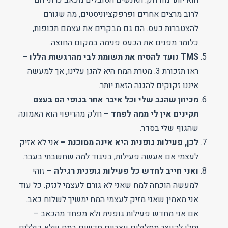
לרוב מרצים אחרים ופרפקציוניסטים, מה שגורם
להצטברות כעס. הם גם מבקרים את עצמם תכופות,
כלומר מפנים את הכעס פנימה במקום החוצה.
TMS נועד להסיח את תשומת לבי מהרגשות הללו –
ראו תזכורת 3. מטרת המח היא להגן עלינו, אך למעשה
איננו זקוקים להגנה הזאת יותר.
מכיוון שהגב שלי וכל איבר אחר בגופי הם בעצם
תקינים אין לי ממה לפחד –
חלק מהריפוי הוא האמונה
שהגוף שלי בסדר.
לכן, פעילות גופנית היא אינה מסוכנת
–
אני לא אזיק
לעצמי אם אעשה פעילות, בניגוד למה שחשבתי בעבר.
ואני חייב לחדש כל פעילות גופנית רגילה –
זוהי
למעשה הוכחה למח שאני לא גורם לעצמי לנזק. כל עוד
אני מאמין שאני מזיק לעצמי המח ימשיך לשלוח כאב.
אם אני מחדש פעילות גופנית ולא מפחד מהכאב –
יחלו להווצר מסלולים עצביים חדשים במח שלא כוללים