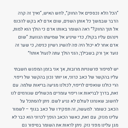
“הכל הלא נכספים אל החוק”, לחש האיש, “ואיך זה קרה
הדבר שבמשך כל אותן השנים, שום אדם לא בקש להכנס
אל תוך החוק?” ראה השומר באותו אדם כי הולך הוא למות,
וינהום עליו בקולו, כדי שיגיע אל שמיעתו הגוועת: “שום
אדם אחר לא יכול היה פה להשיג רשיון כניסה, כי שער זה
נועד אך ורק בשבילך; הנני הולך עתה לנעול אותו!”
יש לסיפור פרשנויות מרובות, אך אני בזמן המפגש חשבתי
עליו בהקשר של כאב כרוני, או יותר נכון בהקשר של ריפוי.
הרי כולנו שואפים לריפוי, לכולנו מגיעה בריאות שלמה. עם
זאת, בדרך לבריאות או ריפוי עומדים מכשולים שגורמים לנו
לחשוב שאנחנו לעולם לא נגיע לשם. ניתן להסתכל על
הכאב כשומר. למעשה, זה תפקידו של כאב בגוף – לשמור
עלינו מנזק. עם זאת, כאשר הכאב הופך לכרוני הוא כבר לא
מגן עלינו מפני נזק. ניתן לראות את השומר בסיפור גם