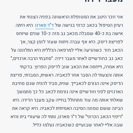
אני זוכר היטב את המטופלת הראשונה בפניה הצגתי את
רעיון הטיפול בכאב כרוני בגישה של
ד"ר סארנו
. היא היתה
אישה בת כ-40 שסבלה מכאב גב מזה כ-10 שנים שיוחס
לפריצת דיסק. היא אף עברה ניתוח שעזר לזמן קצר, אך
הכאב חזר. כשהגיעה אליי למרפאה הכללית היא התלוננה על
כאב גב כחודשיים לאחר מעבר דירה. "סחבתי הרבה ארגזים,"
היא אמרה, וייחסה את הכאב שוב לדיסק הפרוץ. בדקתי
אותה והצעתי לה הסבר אחר לכאביה. ראשית, הסברתי, פריצת
הדיסק אינה הגורם לכאבייך. שנית, סביר להניח שגם סחיבת
הארגזים לפני חודשיים אינה גורמת לכאב כל כך מתמשך.
שאלתי אותה מה עוד מתחולל בחייה עקב מעבר הדירה. היא
הבינה ששם טמונה הסיבה האמיתית לכאביה. היא קראה את
"ריפוי הכאב הכרוני" של ד"ר סארנו, נתתי לה שיעורי בית והיא
שבה אליי לאחר שבועיים כשכאביה נעלמו כליל.