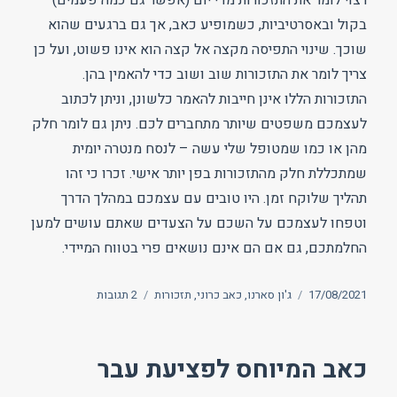
בקול ובאסרטיביות, כשמופיע כאב, אך גם ברגעים שהוא
שוכך. שינוי התפיסה מקצה אל קצה הוא אינו פשוט, ועל כן
צריך לומר את התזכורות שוב ושוב כדי להאמין בהן.
התזכורות הללו אינן חייבות להאמר כלשונן, וניתן לכתוב
לעצמכם משפטים שיותר מתחברים לכם. ניתן גם לומר חלק
מהן או כמו שמטופל שלי עשה – לנסח מנטרה יומית
שמתכללת חלק מהתזכורות בפן יותר אישי. זכרו כי זהו
תהליך שלוקח זמן. היו טובים עם עצמכם במהלך הדרך
וטפחו לעצמכם על השכם על הצעדים שאתם עושים למען
החלמתכם, גם אם הם אינם נושאים פרי בטווח המיידי.
פורסם
תגיות
על
17/08/2021
ג'ון סארנו
,
כאב כרוני
,
תזכורות
2 תגובות
בתאריך
12
התזכורות
היומיות
כאב המיוחס לפציעת עבר
של
ד"ר