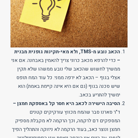
הכאב נובע מ-TMS, ולא מאי-תקינות גופנית מבנית
–
כדי להרפא מכאב כרוני צריך להאמין באבחנה. אם אני
ממשיך לחשוש שהכאב שלי נובע ממשהו שלא תקין
אצלי בגוף – הכאב לא ירפה ממני. כל עוד המח תופס
שיש סכנה בגוף (גם אם היא אינה קיימת באמת) הוא
ימשיך להתריע בכאב.
הסיבה הישירה לכאב היא חסר קל באספקת חמצן –
ד"ר סארנו סבר שהמח מכווץ עורקיקים קטנים
המספקים דם לרקמה, וכך הרקמה לא מקבלת מספיק
חמצן ונוצר כאב, בעוד הרקמה לא ניזוקה והתהליך הפיך
לגמרי. עד היום אין הוכחה ניצחת שזו הפתופיזיולוגיה