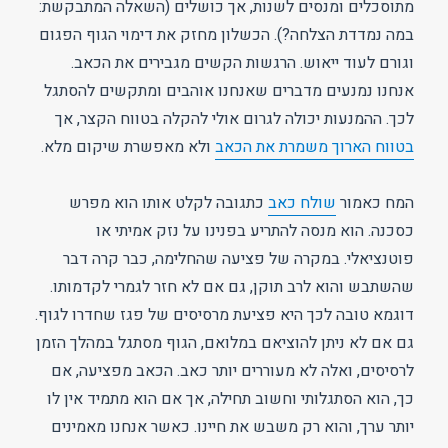
מתוסכלים ומנסים לשנות, אך כושלים (השאלה המתבקשת:
במה נמדדת הצלחה?). הכשלון מחזק את דימוי הגוף הפגום
וגורם לעוד ייאוש. הרגשות הקשים מגבירים את הכאב.
אנחנו נמנעים מדברים שאנחנו אוהבים ומתקשים להסתגל
לכך. ההמנעות יכולה לגרום אולי להקלה בטווח הקצר, אך
בטווח הארוך משמרת את הכאב
ולא מאפשרת שיקום מלא.
המח כאמור
שולח כאב
כתגובה לקלט אותו הוא מפרש
כסכנה. הוא מנסה להתריע בפנינו על נזק אמיתי או
פוטנציאלי. במקרה של פציעה שהחלימה, כבר קרה דבר
שהשתבש והוא לרב תוקן, גם אם לא חזר לגמרי לקדמותו.
דוגמא טובה לכך היא פציעת מרסיסים של פגז שחדרו לגוף.
גם אם לא ניתן להוציאם במלואם, הגוף מסתגל במהלך הזמן
לרסיסים, ואלה לא מעוררים יותר כאב. הכאב מפציעה, אם
כך, הוא הסתגלותי וחשוב תחילה, אך אם הוא מתמיד אין לו
יותר ערך, והוא רק משבש את חיינו. כאשר אנחנו מאמינים