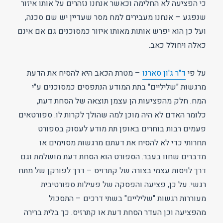
כי הפציעה לא החלימה וכאשר אנחנו נזהרים על אותו איזור
שנפגע – אנחנו מעבירים למח מסר שעדיין יש שם סכנה,
ועל כן הוא יפרש אותות מאותו איזור כמסוכנים גם אם אינם
כאלה ויחולל כאב.
על פי
ד"ר ג'ון סארנו
– מטרת הכאב היא להסיח את הדעת
מרגשות "שליליים" בתת המודע הנתפסים כמסוכנים ע"י
המח. חלק מהפציעות הן עצמן תוצאה של הסחת דעת,
כלומר האדם לא היה מוכן למה שהולך לקרות לו. ספורטאים
פעמים רבות בוחרים באופן תת מודע לעסוק בספורט
תחרותי כדי לא להסיח את דעתם מרגשות מסוימים או
מדברים שחוו בעבר. הספורט הוא הסחת דעת מושלמת וגם
דרך לויסות עצמי בצורה של קתרזיס – דרך לפורקן של מתח
רגשי. על כן, פציעה והפסקה של פעילות ספורטיבית
מעוררות רגשות "שליליים" בשתי דרכים – התסכול
מהפציעה וכן העדר הסחת דעת או קתרזיס. כך בלית ברירה