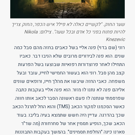
שער החוק. "לקשיים כאלה לא פילל איש הכפר, החוק צריך
להיות פתוח בפני כל אדם ובכל שעה". צילום: Nikola
Knezevic
רוני (שם בדוי) פנה אליי בשל כאבים בחזה מהם סבל כמה
שנים. הוא פנה לבירורים מרובים שלא הניבו דבר. כאביו
התחילו לאחר פרוצדורות רפואיות שבוצעו בשל הפרעות
קצב מהן סבל. רוני הוא בעשור החמישי לחייו, עובד ובעל
משפחה. כאבי החזה שיבשו את מהלך חייו, ורופאים שונים
אליהם פנה לא נתנו לו מזור. הוא פנה אליי בעקבות כתבה
שפרסמתי שנתנה לו פעם ראשונה הסבר לכאב אותו חווה.
כאשר הסכמנו למקור הכאב (TMS) והוא החל לתרגל הכאב
שכך בהדרגה. עדיין היה חשש שתמצא בעיה בליבו. בעוד
הכאב שכך, הופיע תסמין אחר של סחרחורת (מה שד"ר
סארנו כינה "החלפת תסמינים". בהמשך בעקבות התבוננות